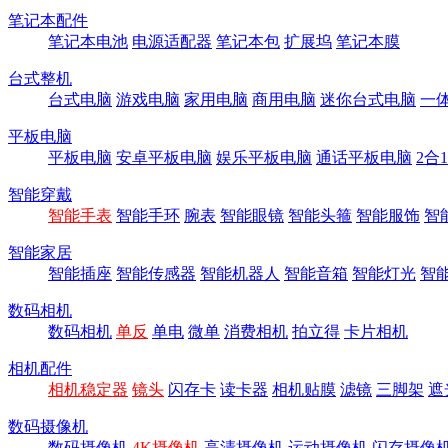
笔记本配件
笔记本电池
电源适配器
笔记本包
扩展坞
笔记本膜
台式整机
台式电脑
游戏电脑
家用电脑
商用电脑
迷你台式电脑
一
平板电脑
平板电脑
安卓平板电脑
娱乐平板电脑
通话平板电脑
2合
智能穿戴
智能手表
智能手环
腕表
智能眼镜
智能头箍
智能服饰
智
智能家居
智能插座
智能传感器
智能机器人
智能音箱
智能灯光
智
数码相机
数码相机
单反
单电
微单
消费相机
拍立得
卡片相机
相机配件
相机稳定器
镜头
闪存卡
读卡器
相机贴膜
滤镜
三脚架
遮
数码摄像机
数码摄像机
4K摄像机
高清摄像机
运动摄像机
闪存摄像