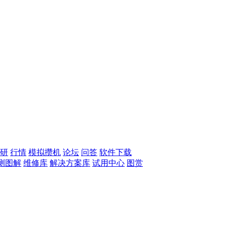
研
行情
模拟攒机
论坛
问答
软件下载
测图解
维修库
解决方案库
试用中心
图赏