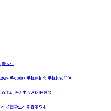
机
老人机
机底座
手机贴膜
手机保护套
手机其它配件
会议电话
呼叫中心设备
呼叫器
公本
校园学生本
影音娱乐本