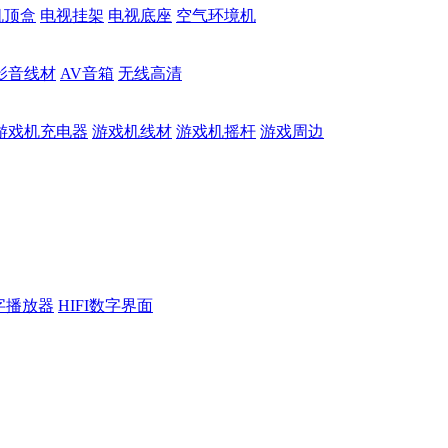
机顶盒
电视挂架
电视底座
空气环境机
影音线材
AV音箱
无线高清
游戏机充电器
游戏机线材
游戏机摇杆
游戏周边
数字播放器
HIFI数字界面