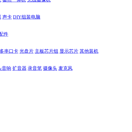
驱
声卡
DIY组装电脑
配件
多串口卡
光盘片
主板芯片组
显示芯片
其他装机
头音响
扩音器
录音笔
摄像头
麦克风