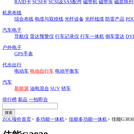
RAID卡
SCSI卡
SCSI及SAS配件
磁带机
磁带库
磁盘阵列
机房布线
综合布线
电缆与双绞线
光纤设备
光纤线缆
防雷产品
P
汽车电子
导航仪
雷达预警仪
行车记录仪
行车一体机
倒车雷达
DV
户外电子
GPS手表
代步出行
电动车
电动自行车
电动平衡车
汽车
新能源
油电混合
SUV
轿车
排行榜
新品
一拍即合
ZOL报价首页
>
多功能一体机
>
佳能多功能一体机
>
佳能G383