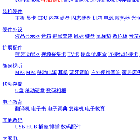
装机硬件
主板
显卡
CPU
内存
硬盘
固态硬盘
机箱
电源
散热器
光
硬件外设
液晶显示器
音箱
键鼠套装
鼠标
键盘
鼠标垫
数位板
音箱
扩展配件
蓝牙适配器
视频采集卡
TV卡
硬盘/光驱盒
连接线转接卡
随身视听
MP3
MP4
移动电源
耳机
蓝牙音响
户外便携音响
家居床
移动存储
U盘
移动硬盘
数码相框
电子教育
翻译机
电子书
电子词典
复读机
电子教育
其他数码
USB HUB
插座/排插
数码配件
大家电