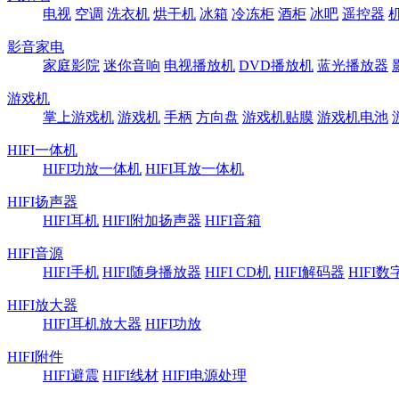
电视
空调
洗衣机
烘干机
冰箱
冷冻柜
酒柜
冰吧
遥控器
影音家电
家庭影院
迷你音响
电视播放机
DVD播放机
蓝光播放器
游戏机
掌上游戏机
游戏机
手柄
方向盘
游戏机贴膜
游戏机电池
HIFI一体机
HIFI功放一体机
HIFI耳放一体机
HIFI扬声器
HIFI耳机
HIFI附加扬声器
HIFI音箱
HIFI音源
HIFI手机
HIFI随身播放器
HIFI CD机
HIFI解码器
HIFI
HIFI放大器
HIFI耳机放大器
HIFI功放
HIFI附件
HIFI避震
HIFI线材
HIFI电源处理