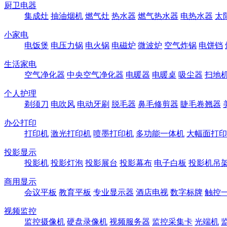
厨卫电器
集成灶
抽油烟机
燃气灶
热水器
燃气热水器
电热水器
太
小家电
电饭煲
电压力锅
电火锅
电磁炉
微波炉
空气炸锅
电饼铛
生活家电
空气净化器
中央空气净化器
电暖器
电暖桌
吸尘器
扫地
个人护理
剃须刀
电吹风
电动牙刷
脱毛器
鼻毛修剪器
睫毛卷翘器
办公打印
打印机
激光打印机
喷墨打印机
多功能一体机
大幅面打印
投影显示
投影机
投影灯泡
投影展台
投影幕布
电子白板
投影机吊
商用显示
会议平板
教育平板
专业显示器
酒店电视
数字标牌
触控
视频监控
监控摄像机
硬盘录像机
视频服务器
监控采集卡
光端机