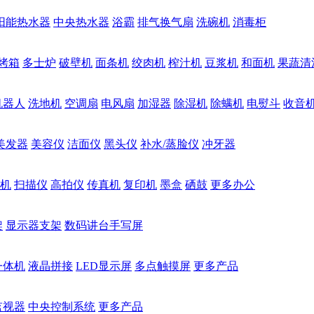
阳能热水器
中央热水器
浴霸
排气换气扇
洗碗机
消毒柜
烤箱
多士炉
破壁机
面条机
绞肉机
榨汁机
豆浆机
和面机
果蔬清
机器人
洗地机
空调扇
电风扇
加湿器
除湿机
除螨机
电熨斗
收音
美发器
美容仪
洁面仪
黑头仪
补水/蒸脸仪
冲牙器
机
扫描仪
高拍仪
传真机
复印机
墨盒
硒鼓
更多办公
架
显示器支架
数码讲台手写屏
一体机
液晶拼接
LED显示屏
多点触摸屏
更多产品
监视器
中央控制系统
更多产品