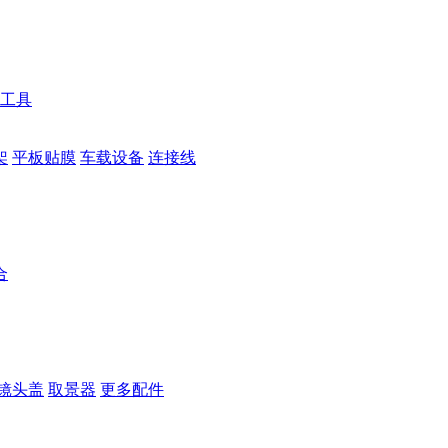
工具
架
平板贴膜
车载设备
连接线
合
镜头盖
取景器
更多配件