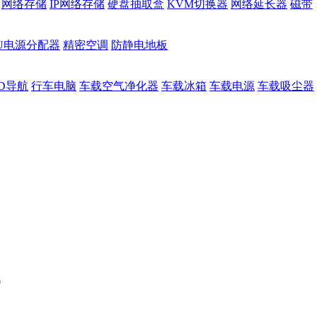
网络存储
IP网络存储
硬盘抽取盒
KVM切换器
网络延长器
磁带
DU电源分配器
精密空调
防静电地板
D导航
行车电脑
车载空气净化器
车载冰箱
车载电源
车载吸尘器
0