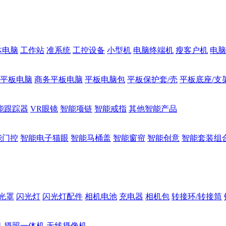
体电脑
工作站
准系统
工控设备
小型机
电脑终端机
瘦客户机
电脑
1平板电脑
商务平板电脑
平板电脑包
平板保护套/壳
平板底座/支
能跟踪器
VR眼镜
智能项链
智能戒指
其他智能产品
能门控
智能电子猫眼
智能马桶盖
智能窗帘
智能创意
智能套装组
光罩
闪光灯
闪光灯配件
相机电池
充电器
相机包
转接环/转接筒
机
摄照一体机
无线摄像机