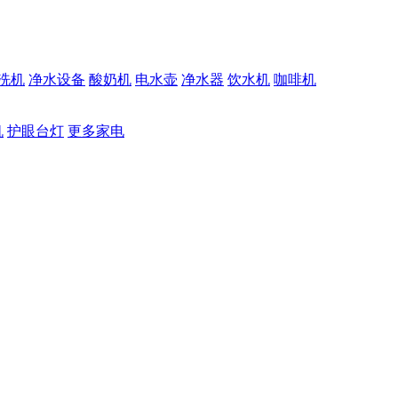
洗机
净水设备
酸奶机
电水壶
净水器
饮水机
咖啡机
机
护眼台灯
更多家电