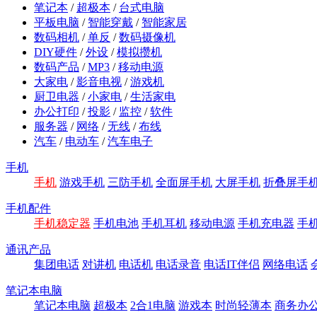
笔记本
/
超极本
/
台式电脑
平板电脑
/
智能穿戴
/
智能家居
数码相机
/
单反
/
数码摄像机
DIY硬件
/
外设
/
模拟攒机
数码产品
/
MP3
/
移动电源
大家电
/
影音电视
/
游戏机
厨卫电器
/
小家电
/
生活家电
办公打印
/
投影
/
监控
/
软件
服务器
/
网络
/
无线
/
布线
汽车
/
电动车
/
汽车电子
手机
手机
游戏手机
三防手机
全面屏手机
大屏手机
折叠屏手
手机配件
手机稳定器
手机电池
手机耳机
移动电源
手机充电器
手
通讯产品
集团电话
对讲机
电话机
电话录音
电话IT伴侣
网络电话
笔记本电脑
笔记本电脑
超极本
2合1电脑
游戏本
时尚轻薄本
商务办