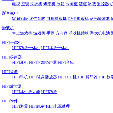
电视
空调
洗衣机
烘干机
冰箱
冷冻柜
酒柜
冰吧
遥控器
影音家电
家庭影院
迷你音响
电视播放机
DVD播放机
蓝光播放器
游戏机
掌上游戏机
游戏机
手柄
方向盘
游戏机贴膜
游戏机电池
HIFI一体机
HIFI功放一体机
HIFI耳放一体机
HIFI扬声器
HIFI耳机
HIFI附加扬声器
HIFI音箱
HIFI音源
HIFI手机
HIFI随身播放器
HIFI CD机
HIFI解码器
HIFI
HIFI放大器
HIFI耳机放大器
HIFI功放
HIFI附件
HIFI避震
HIFI线材
HIFI电源处理