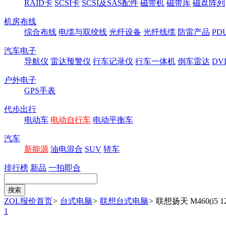
RAID卡
SCSI卡
SCSI及SAS配件
磁带机
磁带库
磁盘阵列
机房布线
综合布线
电缆与双绞线
光纤设备
光纤线缆
防雷产品
P
汽车电子
导航仪
雷达预警仪
行车记录仪
行车一体机
倒车雷达
DV
户外电子
GPS手表
代步出行
电动车
电动自行车
电动平衡车
汽车
新能源
油电混合
SUV
轿车
排行榜
新品
一拍即合
ZOL报价首页
>
台式电脑
>
联想台式电脑
>
联想扬天 M460(i5 12
1