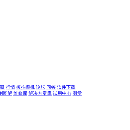
研
行情
模拟攒机
论坛
问答
软件下载
测图解
维修库
解决方案库
试用中心
图赏