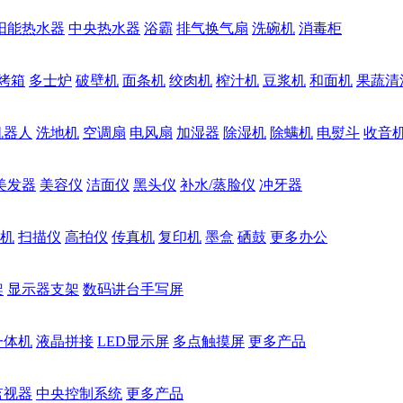
阳能热水器
中央热水器
浴霸
排气换气扇
洗碗机
消毒柜
烤箱
多士炉
破壁机
面条机
绞肉机
榨汁机
豆浆机
和面机
果蔬清
机器人
洗地机
空调扇
电风扇
加湿器
除湿机
除螨机
电熨斗
收音
美发器
美容仪
洁面仪
黑头仪
补水/蒸脸仪
冲牙器
机
扫描仪
高拍仪
传真机
复印机
墨盒
硒鼓
更多办公
架
显示器支架
数码讲台手写屏
一体机
液晶拼接
LED显示屏
多点触摸屏
更多产品
监视器
中央控制系统
更多产品