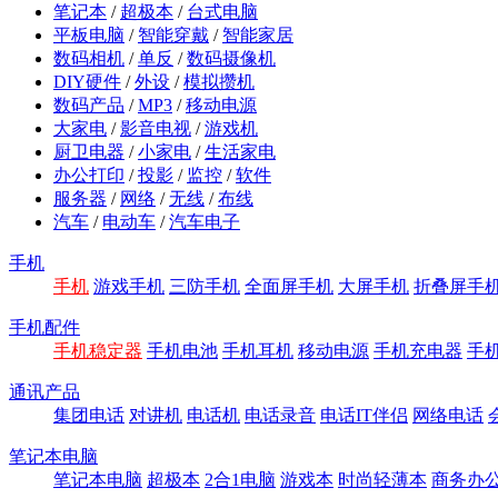
笔记本
/
超极本
/
台式电脑
平板电脑
/
智能穿戴
/
智能家居
数码相机
/
单反
/
数码摄像机
DIY硬件
/
外设
/
模拟攒机
数码产品
/
MP3
/
移动电源
大家电
/
影音电视
/
游戏机
厨卫电器
/
小家电
/
生活家电
办公打印
/
投影
/
监控
/
软件
服务器
/
网络
/
无线
/
布线
汽车
/
电动车
/
汽车电子
手机
手机
游戏手机
三防手机
全面屏手机
大屏手机
折叠屏手
手机配件
手机稳定器
手机电池
手机耳机
移动电源
手机充电器
手
通讯产品
集团电话
对讲机
电话机
电话录音
电话IT伴侣
网络电话
笔记本电脑
笔记本电脑
超极本
2合1电脑
游戏本
时尚轻薄本
商务办