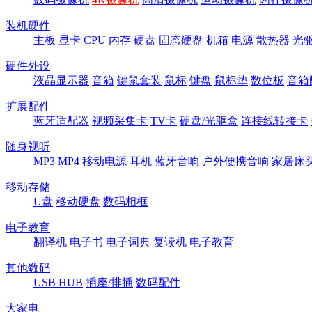
装机硬件
主板
显卡
CPU
内存
硬盘
固态硬盘
机箱
电源
散热器
光
硬件外设
液晶显示器
音箱
键鼠套装
鼠标
键盘
鼠标垫
数位板
音箱
扩展配件
蓝牙适配器
视频采集卡
TV卡
硬盘/光驱盒
连接线转接卡
随身视听
MP3
MP4
移动电源
耳机
蓝牙音响
户外便携音响
家居床
移动存储
U盘
移动硬盘
数码相框
电子教育
翻译机
电子书
电子词典
复读机
电子教育
其他数码
USB HUB
插座/排插
数码配件
大家电