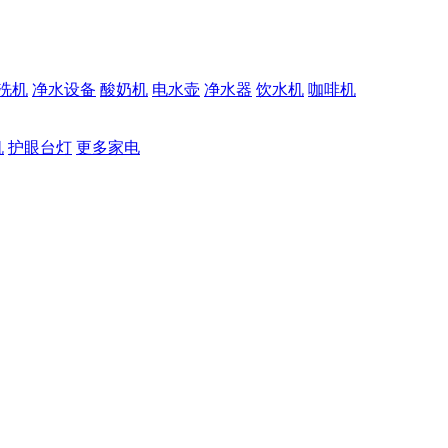
洗机
净水设备
酸奶机
电水壶
净水器
饮水机
咖啡机
机
护眼台灯
更多家电