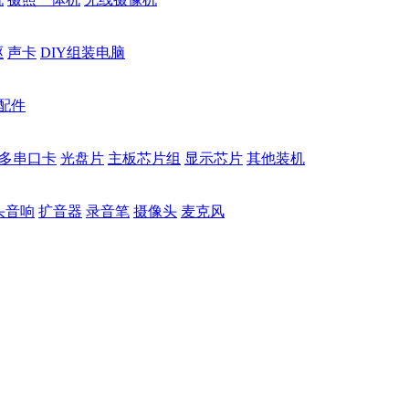
驱
声卡
DIY组装电脑
配件
多串口卡
光盘片
主板芯片组
显示芯片
其他装机
头音响
扩音器
录音笔
摄像头
麦克风