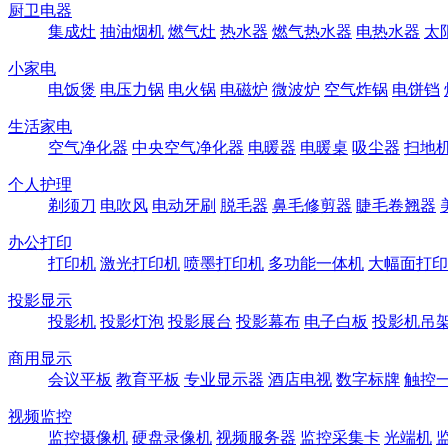
厨卫电器
集成灶
抽油烟机
燃气灶
热水器
燃气热水器
电热水器
太
小家电
电饭煲
电压力锅
电火锅
电磁炉
微波炉
空气炸锅
电饼铛
生活家电
空气净化器
中央空气净化器
电暖器
电暖桌
吸尘器
扫地
个人护理
剃须刀
电吹风
电动牙刷
脱毛器
鼻毛修剪器
睫毛卷翘器
办公打印
打印机
激光打印机
喷墨打印机
多功能一体机
大幅面打印
投影显示
投影机
投影灯泡
投影展台
投影幕布
电子白板
投影机吊
商用显示
会议平板
教育平板
专业显示器
酒店电视
数字标牌
触控
视频监控
监控摄像机
硬盘录像机
视频服务器
监控采集卡
光端机