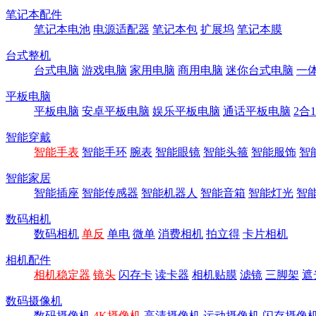
笔记本配件
笔记本电池
电源适配器
笔记本包
扩展坞
笔记本膜
台式整机
台式电脑
游戏电脑
家用电脑
商用电脑
迷你台式电脑
一
平板电脑
平板电脑
安卓平板电脑
娱乐平板电脑
通话平板电脑
2合
智能穿戴
智能手表
智能手环
腕表
智能眼镜
智能头箍
智能服饰
智
智能家居
智能插座
智能传感器
智能机器人
智能音箱
智能灯光
智
数码相机
数码相机
单反
单电
微单
消费相机
拍立得
卡片相机
相机配件
相机稳定器
镜头
闪存卡
读卡器
相机贴膜
滤镜
三脚架
遮
数码摄像机
数码摄像机
4K摄像机
高清摄像机
运动摄像机
闪存摄像