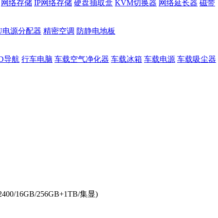
网络存储
IP网络存储
硬盘抽取盒
KVM切换器
网络延长器
磁带
DU电源分配器
精密空调
防静电地板
D导航
行车电脑
车载空气净化器
车载冰箱
车载电源
车载吸尘器
400/16GB/256GB+1TB/集显)