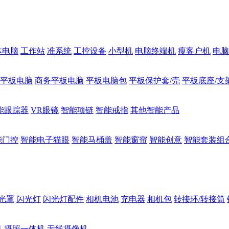
体电脑
工作站
准系统
工控设备
小型机
电脑终端机
瘦客户机
电脑
1平板电脑
商务平板电脑
平板电脑包
平板保护套/壳
平板底座/支
能跟踪器
VR眼镜
智能项链
智能戒指
其他智能产品
能门控
智能电子猫眼
智能马桶盖
智能窗帘
智能创意
智能套装组
光罩
闪光灯
闪光灯配件
相机电池
充电器
相机包
转接环/转接筒
机
摄照一体机
无线摄像机