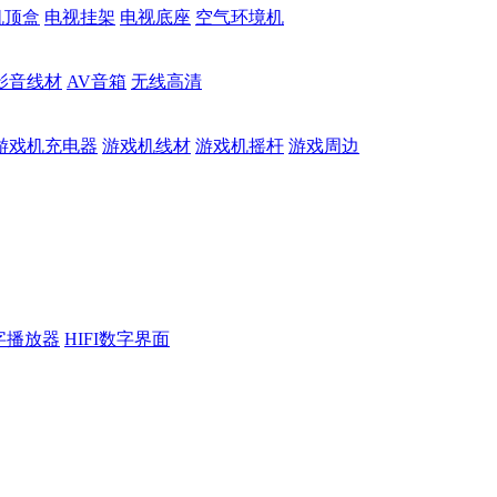
机顶盒
电视挂架
电视底座
空气环境机
影音线材
AV音箱
无线高清
游戏机充电器
游戏机线材
游戏机摇杆
游戏周边
数字播放器
HIFI数字界面