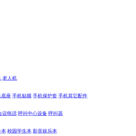
机
老人机
机底座
手机贴膜
手机保护套
手机其它配件
会议电话
呼叫中心设备
呼叫器
公本
校园学生本
影音娱乐本