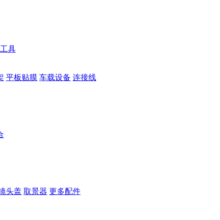
工具
架
平板贴膜
车载设备
连接线
合
镜头盖
取景器
更多配件