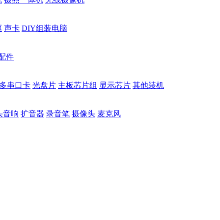
驱
声卡
DIY组装电脑
配件
多串口卡
光盘片
主板芯片组
显示芯片
其他装机
头音响
扩音器
录音笔
摄像头
麦克风