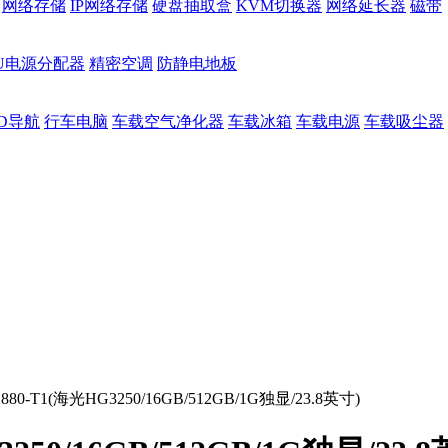
网络存储
IP网络存储
硬盘抽取盒
KVM切换器
网络延长器
磁带
DU电源分配器
精密空调
防静电地板
D导航
行车电脑
车载空气净化器
车载冰箱
车载电源
车载吸尘器
-T1(海光HG3250/16GB/512GB/1G独显/23.8英寸)