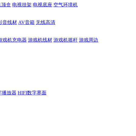
机顶盒
电视挂架
电视底座
空气环境机
影音线材
AV音箱
无线高清
游戏机充电器
游戏机线材
游戏机摇杆
游戏周边
数字播放器
HIFI数字界面