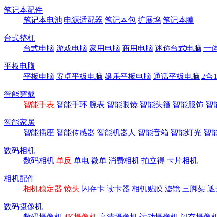
笔记本配件
笔记本电池
电源适配器
笔记本包
扩展坞
笔记本膜
台式整机
台式电脑
游戏电脑
家用电脑
商用电脑
迷你台式电脑
一
平板电脑
平板电脑
安卓平板电脑
娱乐平板电脑
通话平板电脑
2合
智能穿戴
智能手表
智能手环
腕表
智能眼镜
智能头箍
智能服饰
智
智能家居
智能插座
智能传感器
智能机器人
智能音箱
智能灯光
智
数码相机
数码相机
单反
单电
微单
消费相机
拍立得
卡片相机
相机配件
相机稳定器
镜头
闪存卡
读卡器
相机贴膜
滤镜
三脚架
遮
数码摄像机
数码摄像机
4K摄像机
高清摄像机
运动摄像机
闪存摄像