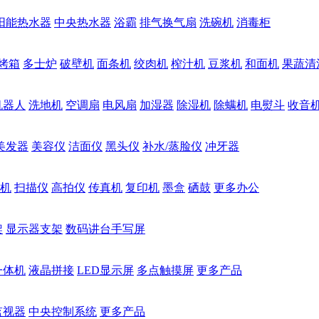
阳能热水器
中央热水器
浴霸
排气换气扇
洗碗机
消毒柜
烤箱
多士炉
破壁机
面条机
绞肉机
榨汁机
豆浆机
和面机
果蔬清
机器人
洗地机
空调扇
电风扇
加湿器
除湿机
除螨机
电熨斗
收音
美发器
美容仪
洁面仪
黑头仪
补水/蒸脸仪
冲牙器
机
扫描仪
高拍仪
传真机
复印机
墨盒
硒鼓
更多办公
架
显示器支架
数码讲台手写屏
一体机
液晶拼接
LED显示屏
多点触摸屏
更多产品
监视器
中央控制系统
更多产品