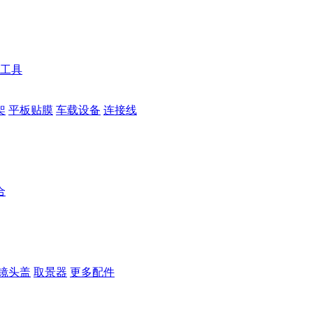
工具
架
平板贴膜
车载设备
连接线
合
镜头盖
取景器
更多配件