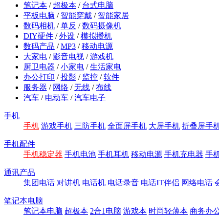
笔记本
/
超极本
/
台式电脑
平板电脑
/
智能穿戴
/
智能家居
数码相机
/
单反
/
数码摄像机
DIY硬件
/
外设
/
模拟攒机
数码产品
/
MP3
/
移动电源
大家电
/
影音电视
/
游戏机
厨卫电器
/
小家电
/
生活家电
办公打印
/
投影
/
监控
/
软件
服务器
/
网络
/
无线
/
布线
汽车
/
电动车
/
汽车电子
手机
手机
游戏手机
三防手机
全面屏手机
大屏手机
折叠屏手
手机配件
手机稳定器
手机电池
手机耳机
移动电源
手机充电器
手
通讯产品
集团电话
对讲机
电话机
电话录音
电话IT伴侣
网络电话
笔记本电脑
笔记本电脑
超极本
2合1电脑
游戏本
时尚轻薄本
商务办