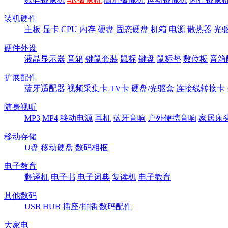
装机硬件
主板
显卡
CPU
内存
硬盘
固态硬盘
机箱
电源
散热器
光
硬件外设
液晶显示器
音箱
键鼠套装
鼠标
键盘
鼠标垫
数位板
音箱
扩展配件
蓝牙适配器
视频采集卡
TV卡
硬盘/光驱盒
连接线转接卡
随身视听
MP3
MP4
移动电源
耳机
蓝牙音响
户外便携音响
家居床
移动存储
U盘
移动硬盘
数码相框
电子教育
翻译机
电子书
电子词典
复读机
电子教育
其他数码
USB HUB
插座/排插
数码配件
大家电