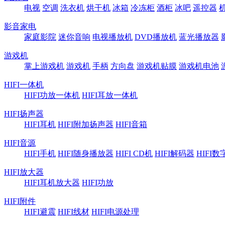
电视
空调
洗衣机
烘干机
冰箱
冷冻柜
酒柜
冰吧
遥控器
影音家电
家庭影院
迷你音响
电视播放机
DVD播放机
蓝光播放器
游戏机
掌上游戏机
游戏机
手柄
方向盘
游戏机贴膜
游戏机电池
HIFI一体机
HIFI功放一体机
HIFI耳放一体机
HIFI扬声器
HIFI耳机
HIFI附加扬声器
HIFI音箱
HIFI音源
HIFI手机
HIFI随身播放器
HIFI CD机
HIFI解码器
HIFI
HIFI放大器
HIFI耳机放大器
HIFI功放
HIFI附件
HIFI避震
HIFI线材
HIFI电源处理