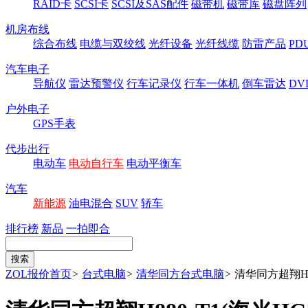
RAID卡
SCSI卡
SCSI及SAS配件
磁带机
磁带库
磁盘阵列
机房布线
综合布线
电缆与双绞线
光纤设备
光纤线缆
防雷产品
P
汽车电子
导航仪
雷达预警仪
行车记录仪
行车一体机
倒车雷达
DV
户外电子
GPS手表
代步出行
电动车
电动自行车
电动平衡车
汽车
新能源
油电混合
SUV
轿车
排行榜
新品
一拍即合
ZOL报价首页
>
台式电脑
>
清华同方台式电脑
>
清华同方超翔H880