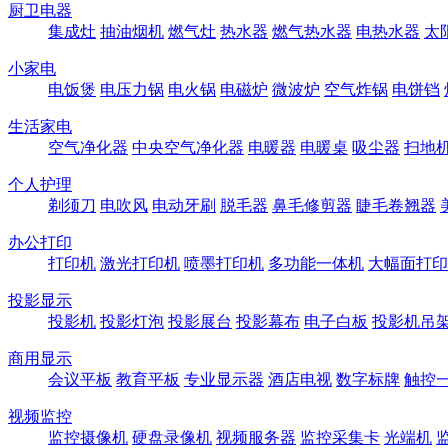
厨卫电器
集成灶
抽油烟机
燃气灶
热水器
燃气热水器
电热水器
太
小家电
电饭煲
电压力锅
电火锅
电磁炉
微波炉
空气炸锅
电饼铛
生活家电
空气净化器
中央空气净化器
电暖器
电暖桌
吸尘器
扫地
个人护理
剃须刀
电吹风
电动牙刷
脱毛器
鼻毛修剪器
睫毛卷翘器
办公打印
打印机
激光打印机
喷墨打印机
多功能一体机
大幅面打印
投影显示
投影机
投影灯泡
投影展台
投影幕布
电子白板
投影机吊
商用显示
会议平板
教育平板
专业显示器
酒店电视
数字标牌
触控
视频监控
监控摄像机
硬盘录像机
视频服务器
监控采集卡
光端机