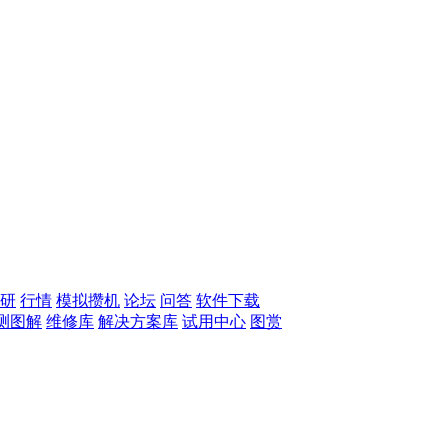
研
行情
模拟攒机
论坛
问答
软件下载
测图解
维修库
解决方案库
试用中心
图赏