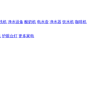
洗机
净水设备
酸奶机
电水壶
净水器
饮水机
咖啡机
机
护眼台灯
更多家电