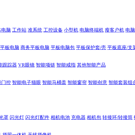
体电脑
工作站
准系统
工控设备
小型机
电脑终端机
瘦客户机
电脑
1平板电脑
商务平板电脑
平板电脑包
平板保护套/壳
平板底座/支
能跟踪器
VR眼镜
智能项链
智能戒指
其他智能产品
能门控
智能电子猫眼
智能马桶盖
智能窗帘
智能创意
智能套装组
光罩
闪光灯
闪光灯配件
相机电池
充电器
相机包
转接环/转接筒
机
摄照一体机
无线摄像机