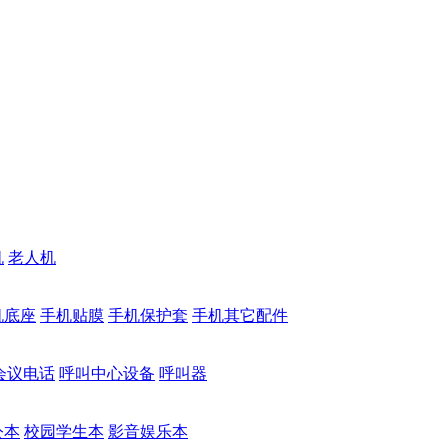
机
老人机
机底座
手机贴膜
手机保护套
手机其它配件
会议电话
呼叫中心设备
呼叫器
公本
校园学生本
影音娱乐本