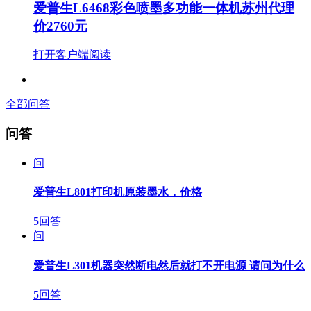
爱普生L6468彩色喷墨多功能一体机苏州代理
价2760元
打开客户端阅读
全部问答
问答
问
爱普生L801打印机原装墨水，价格
5回答
问
爱普生L301机器突然断电然后就打不开电源 请问为什么
5回答