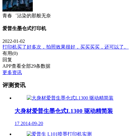
青春゛沾染的那般无奈
爱普生墨仓式打印机
2022-01-02
打印机买了好多次，拍照效果很好，买买买买，还可以了。
有用(
0
)
回复
APP查看全部29条数据
更多资讯
评测资讯
大身材爱普生墨仓式L1300 驱动精简装
17
2014-09-20