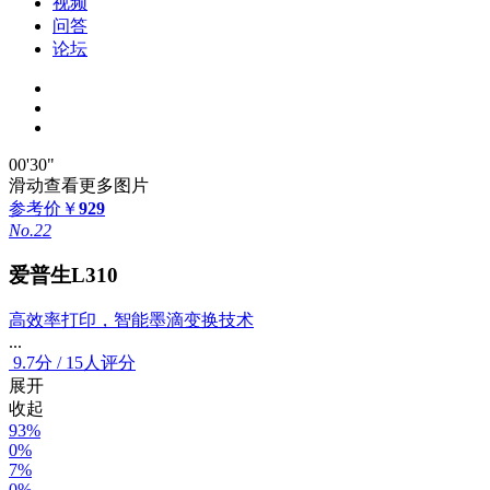
视频
问答
论坛
00'30"
滑动查看更多图片
参考价
￥
929
No.22
爱普生L310
高效率打印，智能墨滴变换技术
...
9.7
分
/
15人评分
展开
收起
93%
0%
7%
0%