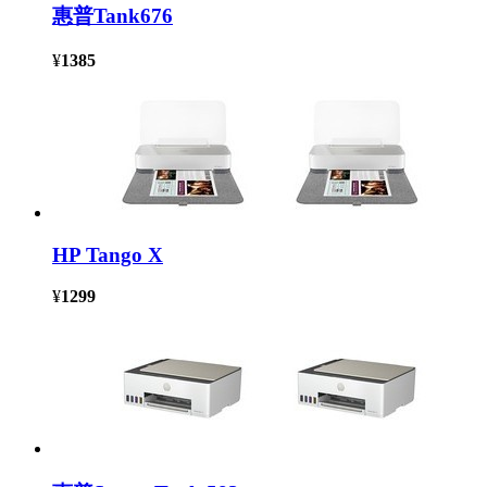
惠普Tank676
¥
1385
HP Tango X
¥
1299