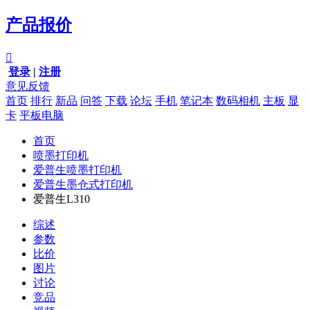
产品报价

登录
|
注册
意见反馈
首页
排行
新品
问答
下载
论坛
手机
笔记本
数码相机
主板
显
卡
平板电脑
首页
喷墨打印机
爱普生喷墨打印机
爱普生墨仓式打印机
爱普生L310
综述
参数
比价
图片
讨论
竞品