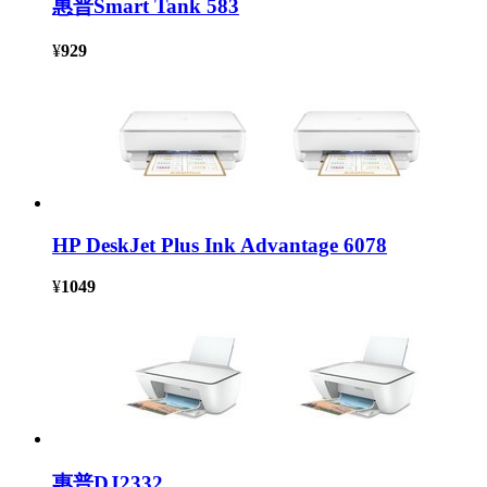
惠普Smart Tank 583
¥
929
HP DeskJet Plus Ink Advantage 6078
¥
1049
惠普DJ2332