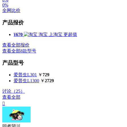
0%
全网比价
产品报价
¥
670
淘宝
上淘宝 更超值
查看全部报价
查看全部8款型号
产品型号
爱普生L301
￥
729
爱普生L1300
￥
2729
讨论（25）
查看全部

同煮望川