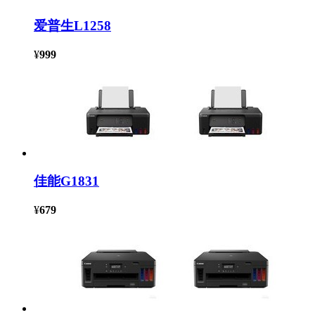
爱普生L1258
¥
999
佳能G1831
¥
679