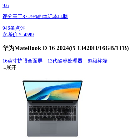
9.6
评分高于87.79%的笔记本电脑
946条点评
参考价
￥
4599
华为MateBook D 16 2024(i5 13420H/16GB/1TB)
16英寸护眼全面屏，13代酷睿处理器，超级终端
...展开