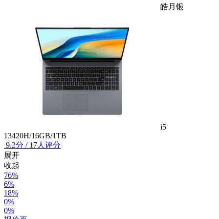
皓月银
i5
13420H/16GB/1TB
9.2
分
/
17人评分
展开
收起
76%
6%
18%
0%
0%