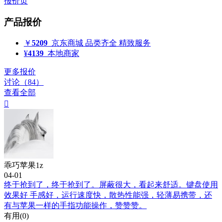
报价页
产品报价
￥
5209
京东商城
品类齐全 精致服务
¥
4139
本地商家
更多报价
讨论（84）
查看全部

乖巧苹果1z
04-01
终于抢到了，终于抢到了。屏蔽很大，看起来舒适。键盘使用
效果好 手感好，运行速度快，散热性能强，轻薄易携带，还
有与苹果一样的手指功能操作，赞赞赞。
有用(
0
)