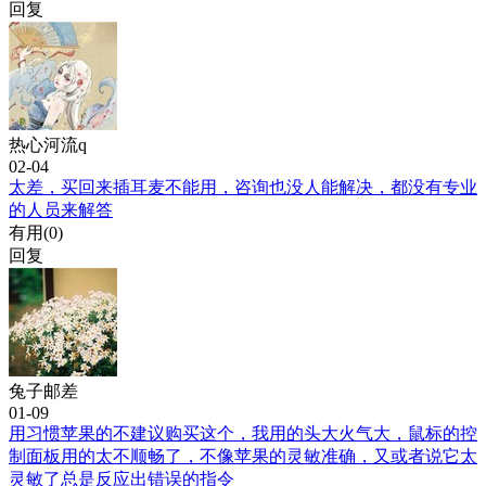
回复
热心河流q
02-04
太差，买回来插耳麦不能用，咨询也没人能解决，都没有专业
的人员来解答
有用(
0
)
回复
兔子邮差
01-09
用习惯苹果的不建议购买这个，我用的头大火气大，鼠标的控
制面板用的太不顺畅了，不像苹果的灵敏准确，又或者说它太
灵敏了总是反应出错误的指令