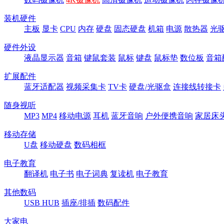
装机硬件
主板
显卡
CPU
内存
硬盘
固态硬盘
机箱
电源
散热器
光
硬件外设
液晶显示器
音箱
键鼠套装
鼠标
键盘
鼠标垫
数位板
音箱
扩展配件
蓝牙适配器
视频采集卡
TV卡
硬盘/光驱盒
连接线转接卡
随身视听
MP3
MP4
移动电源
耳机
蓝牙音响
户外便携音响
家居床
移动存储
U盘
移动硬盘
数码相框
电子教育
翻译机
电子书
电子词典
复读机
电子教育
其他数码
USB HUB
插座/排插
数码配件
大家电