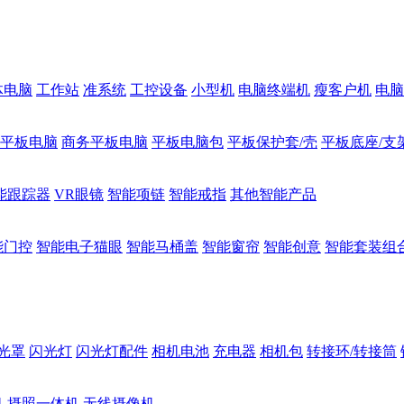
体电脑
工作站
准系统
工控设备
小型机
电脑终端机
瘦客户机
电脑
1平板电脑
商务平板电脑
平板电脑包
平板保护套/壳
平板底座/支
能跟踪器
VR眼镜
智能项链
智能戒指
其他智能产品
能门控
智能电子猫眼
智能马桶盖
智能窗帘
智能创意
智能套装组
光罩
闪光灯
闪光灯配件
相机电池
充电器
相机包
转接环/转接筒
机
摄照一体机
无线摄像机