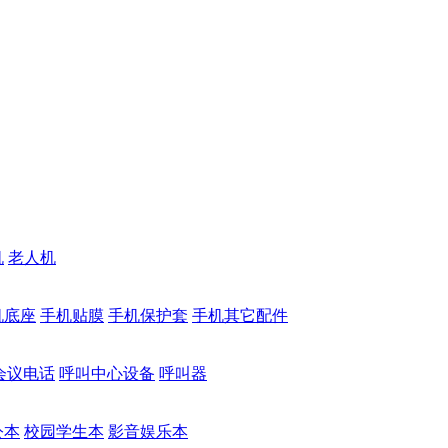
机
老人机
机底座
手机贴膜
手机保护套
手机其它配件
会议电话
呼叫中心设备
呼叫器
公本
校园学生本
影音娱乐本