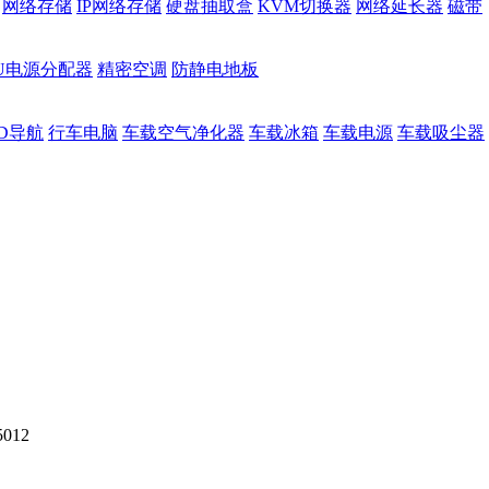
网络存储
IP网络存储
硬盘抽取盒
KVM切换器
网络延长器
磁带
DU电源分配器
精密空调
防静电地板
D导航
行车电脑
车载空气净化器
车载冰箱
车载电源
车载吸尘器
5012