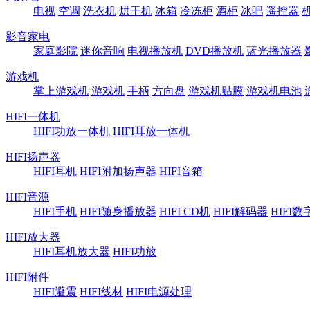
电视
空调
洗衣机
烘干机
冰箱
冷冻柜
酒柜
冰吧
遥控器
影音家电
家庭影院
迷你音响
电视播放机
DVD播放机
蓝光播放器
游戏机
掌上游戏机
游戏机
手柄
方向盘
游戏机贴膜
游戏机电池
HIFI一体机
HIFI功放一体机
HIFI耳放一体机
HIFI扬声器
HIFI耳机
HIFI附加扬声器
HIFI音箱
HIFI音源
HIFI手机
HIFI随身播放器
HIFI CD机
HIFI解码器
HIFI
HIFI放大器
HIFI耳机放大器
HIFI功放
HIFI附件
HIFI避震
HIFI线材
HIFI电源处理