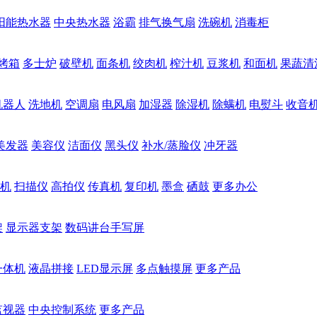
阳能热水器
中央热水器
浴霸
排气换气扇
洗碗机
消毒柜
烤箱
多士炉
破壁机
面条机
绞肉机
榨汁机
豆浆机
和面机
果蔬清
机器人
洗地机
空调扇
电风扇
加湿器
除湿机
除螨机
电熨斗
收音
美发器
美容仪
洁面仪
黑头仪
补水/蒸脸仪
冲牙器
机
扫描仪
高拍仪
传真机
复印机
墨盒
硒鼓
更多办公
架
显示器支架
数码讲台手写屏
一体机
液晶拼接
LED显示屏
多点触摸屏
更多产品
监视器
中央控制系统
更多产品