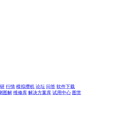
研
行情
模拟攒机
论坛
问答
软件下载
测图解
维修库
解决方案库
试用中心
图赏