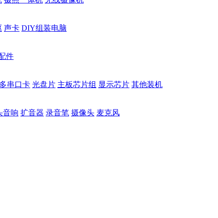
驱
声卡
DIY组装电脑
配件
多串口卡
光盘片
主板芯片组
显示芯片
其他装机
头音响
扩音器
录音笔
摄像头
麦克风