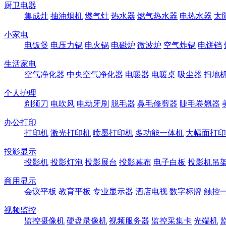
厨卫电器
集成灶
抽油烟机
燃气灶
热水器
燃气热水器
电热水器
太
小家电
电饭煲
电压力锅
电火锅
电磁炉
微波炉
空气炸锅
电饼铛
生活家电
空气净化器
中央空气净化器
电暖器
电暖桌
吸尘器
扫地
个人护理
剃须刀
电吹风
电动牙刷
脱毛器
鼻毛修剪器
睫毛卷翘器
办公打印
打印机
激光打印机
喷墨打印机
多功能一体机
大幅面打印
投影显示
投影机
投影灯泡
投影展台
投影幕布
电子白板
投影机吊
商用显示
会议平板
教育平板
专业显示器
酒店电视
数字标牌
触控
视频监控
监控摄像机
硬盘录像机
视频服务器
监控采集卡
光端机