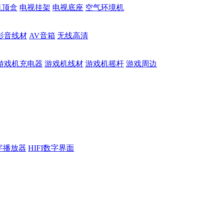
机顶盒
电视挂架
电视底座
空气环境机
影音线材
AV音箱
无线高清
游戏机充电器
游戏机线材
游戏机摇杆
游戏周边
数字播放器
HIFI数字界面