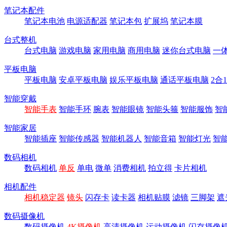
笔记本配件
笔记本电池
电源适配器
笔记本包
扩展坞
笔记本膜
台式整机
台式电脑
游戏电脑
家用电脑
商用电脑
迷你台式电脑
一
平板电脑
平板电脑
安卓平板电脑
娱乐平板电脑
通话平板电脑
2合
智能穿戴
智能手表
智能手环
腕表
智能眼镜
智能头箍
智能服饰
智
智能家居
智能插座
智能传感器
智能机器人
智能音箱
智能灯光
智
数码相机
数码相机
单反
单电
微单
消费相机
拍立得
卡片相机
相机配件
相机稳定器
镜头
闪存卡
读卡器
相机贴膜
滤镜
三脚架
遮
数码摄像机
数码摄像机
4K摄像机
高清摄像机
运动摄像机
闪存摄像