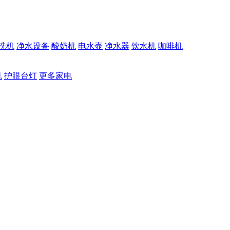
洗机
净水设备
酸奶机
电水壶
净水器
饮水机
咖啡机
机
护眼台灯
更多家电