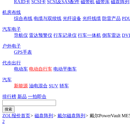
RAID卡
SCSI卡
SCSI及SAS配件
磁带机
磁带库
磁盘阵列
机房布线
综合布线
电缆与双绞线
光纤设备
光纤线缆
防雷产品
P
汽车电子
导航仪
雷达预警仪
行车记录仪
行车一体机
倒车雷达
DV
户外电子
GPS手表
代步出行
电动车
电动自行车
电动平衡车
汽车
新能源
油电混合
SUV
轿车
排行榜
新品
一拍即合
ZOL报价首页
>
磁盘阵列
>
戴尔磁盘阵列
>
戴尔PowerVault ME
2