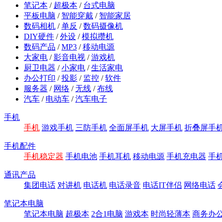
笔记本
/
超极本
/
台式电脑
平板电脑
/
智能穿戴
/
智能家居
数码相机
/
单反
/
数码摄像机
DIY硬件
/
外设
/
模拟攒机
数码产品
/
MP3
/
移动电源
大家电
/
影音电视
/
游戏机
厨卫电器
/
小家电
/
生活家电
办公打印
/
投影
/
监控
/
软件
服务器
/
网络
/
无线
/
布线
汽车
/
电动车
/
汽车电子
手机
手机
游戏手机
三防手机
全面屏手机
大屏手机
折叠屏手
手机配件
手机稳定器
手机电池
手机耳机
移动电源
手机充电器
手
通讯产品
集团电话
对讲机
电话机
电话录音
电话IT伴侣
网络电话
笔记本电脑
笔记本电脑
超极本
2合1电脑
游戏本
时尚轻薄本
商务办