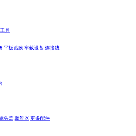
工具
架
平板贴膜
车载设备
连接线
合
镜头盖
取景器
更多配件