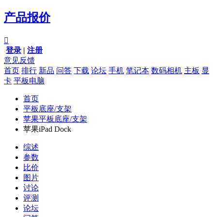
产品报价

登录
|
注册
意见反馈
首页
排行
新品
问答
下载
论坛
手机
笔记本
数码相机
主板
显
卡
平板电脑
首页
平板底座/支架
苹果平板底座/支架
苹果iPad Dock
综述
参数
比价
图片
讨论
评测
论坛