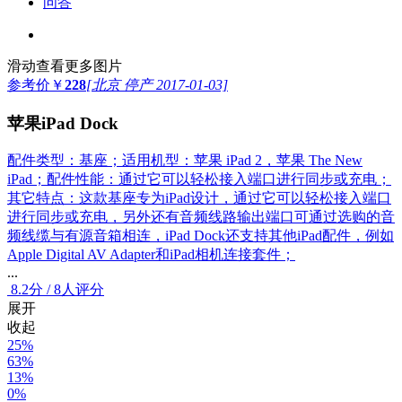
问答
滑动查看更多图片
参考价
￥
228
[北京 停产 2017-01-03]
苹果iPad Dock
配件类型：基座；适用机型：苹果 iPad 2，苹果 The New
iPad；配件性能：通过它可以轻松接入端口进行同步或充电；
其它特点：这款基座专为iPad设计，通过它可以轻松接入端口
进行同步或充电，另外还有音频线路输出端口可通过选购的音
频线缆与有源音箱相连，iPad Dock还支持其他iPad配件，例如
Apple Digital AV Adapter和iPad相机连接套件；
...
8.2
分
/
8人评分
展开
收起
25%
63%
13%
0%