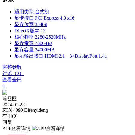
适用类型
台式机
显卡接口
PCI Express 4.0 x16
显存位宽
384bit
DirectX版本
12
核心频率
2280-2520MHz
显存带宽
760GB/s
显存容量
24000MB
显示输出接口
HDMI 2.1，3×DisplayPort 1.4a
完整参数
讨论（2）
查看全部

涂匪匪
2024-01-28
RTX 4090 Direnyideng
有用(
0
)
回复
APP查看详情