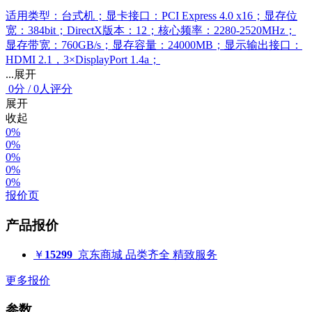
适用类型：台式机；显卡接口：PCI Express 4.0 x16；显存位
宽：384bit；DirectX版本：12；核心频率：2280-2520MHz；
显存带宽：760GB/s；显存容量：24000MB；显示输出接口：
HDMI 2.1，3×DisplayPort 1.4a；
...展开
0
分
/
0人评分
展开
收起
0%
0%
0%
0%
0%
报价页
产品报价
￥
15299
京东商城
品类齐全 精致服务
更多报价
参数