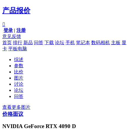
产品报价

登录
|
注册
意见反馈
首页
排行
新品
问答
下载
论坛
手机
笔记本
数码相机
主板
显
卡
平板电脑
综述
参数
比价
图片
讨论
论坛
问答
查看更多图片
价格面议
NVIDIA GeForce RTX 4090 D