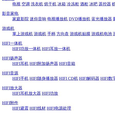
电视
空调
洗衣机
烘干机
冰箱
冷冻柜
酒柜
冰吧
遥控器
影音家电
家庭影院
迷你音响
电视播放机
DVD播放机
蓝光播放器
游戏机
掌上游戏机
游戏机
手柄
方向盘
游戏机贴膜
游戏机电池
HIFI一体机
HIFI功放一体机
HIFI耳放一体机
HIFI扬声器
HIFI耳机
HIFI附加扬声器
HIFI音箱
HIFI音源
HIFI手机
HIFI随身播放器
HIFI CD机
HIFI解码器
HIFI
HIFI放大器
HIFI耳机放大器
HIFI功放
HIFI附件
HIFI避震
HIFI线材
HIFI电源处理