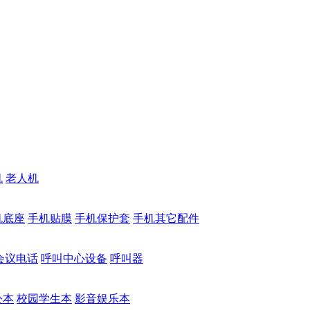
机
老人机
机底座
手机贴膜
手机保护套
手机其它配件
会议电话
呼叫中心设备
呼叫器
公本
校园学生本
影音娱乐本