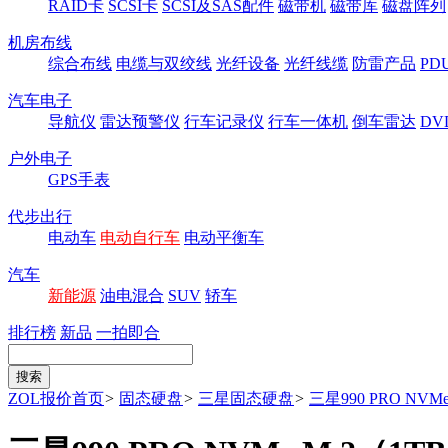
RAID卡
SCSI卡
SCSI及SAS配件
磁带机
磁带库
磁盘阵列
机房布线
综合布线
电缆与双绞线
光纤设备
光纤线缆
防雷产品
P
汽车电子
导航仪
雷达预警仪
行车记录仪
行车一体机
倒车雷达
DV
户外电子
GPS手表
代步出行
电动车
电动自行车
电动平衡车
汽车
新能源
油电混合
SUV
轿车
排行榜
新品
一拍即合
ZOL报价首页
>
固态硬盘
>
三星固态硬盘
>
三星990 PRO NVM