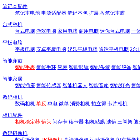
笔记本配件
笔记本电池
电源适配器
笔记本包
扩展坞
笔记本膜
台式整机
台式电脑
游戏电脑
家用电脑
商用电脑
迷你台式电脑
一
平板电脑
平板电脑
安卓平板电脑
娱乐平板电脑
通话平板电脑
2合
智能穿戴
智能手表
智能手环
腕表
智能眼镜
智能头箍
智能服饰
智
智能家居
智能插座
智能传感器
智能机器人
智能音箱
智能灯光
智
数码相机
数码相机
单反
单电
微单
消费相机
拍立得
卡片相机
相机配件
相机稳定器
镜头
闪存卡
读卡器
相机贴膜
滤镜
三脚架
遮
数码摄像机
数码摄像机
4K摄像机
高清摄像机
运动摄像机
闪存摄像