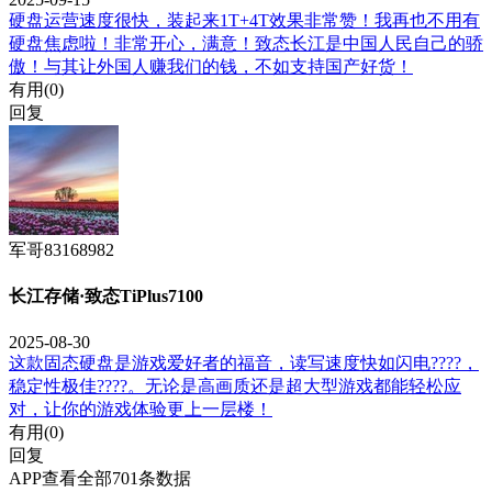
硬盘运营速度很快，装起来1T+4T效果非常赞！我再也不用有
硬盘焦虑啦！非常开心，满意！致态长江是中国人民自己的骄
傲！与其让外国人赚我们的钱，不如支持国产好货！
有用(
0
)
回复
军哥83168982
长江存储·致态TiPlus7100
2025-08-30
这款固态硬盘是游戏爱好者的福音，读写速度快如闪电????，
稳定性极佳????。无论是高画质还是超大型游戏都能轻松应
对，让你的游戏体验更上一层楼！
有用(
0
)
回复
APP查看全部701条数据