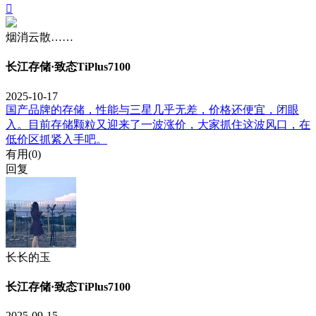

烟消云散……
长江存储·致态TiPlus7100
2025-10-17
国产品牌的存储，性能与三星几乎无差，价格还便宜，闭眼
入。目前存储颗粒又迎来了一波涨价，大家抓住这波风口，在
低价区抓紧入手吧。
有用(
0
)
回复
长长的玉
长江存储·致态TiPlus7100
2025-09-15