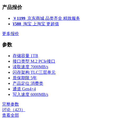
产品报价
￥
1199
京东商城
品类齐全 精致服务
¥
588
淘宝
上淘宝 更超值
更多报价
参数
存储容量
1TB
接口类型
M.2 PCIe接口
读取速度
7000MB/s
闪存架构
TLC三层单元
质保期限
5年
产品定位
消费类
通道
Gen4×4
写入速度
6000MB/s
完整参数
讨论（423）
查看全部