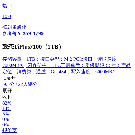
热门
10.0
4524条点评
359-1799
参考价
￥
致态TiPlus7100（1TB）
存储容量：1TB；接口类型：M.2 PCIe接口；读取速度：
7000MB/s；闪存架构：TLC三层单元；质保期限：5年；产品
定位：消费类；通道：Gen4×4；写入速度：6000MB/s；
...展开
9.5
分
/
22人评分
展开
收起
82%
14%
5%
0%
0%
报价页