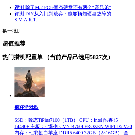
评测
除了M.2 PCIe固态硬盘还有两个“亲兄弟”
评测
DIY从入门到放弃：能够预知硬盘故障的
S.M.A.R.T.
换一批

超值推荐
热门攒机配置单
（当前产品己选用5827次）
疯狂游戏型
SSD：致态TiPlus7100（1TB）
CPU：Intel 酷睿 i5
14490F
主板：七彩虹CVN B760I FROZEN WIFI D5 V20
内存：七彩虹白羊座 DDR5 6400 32GB（2×16GB）
查