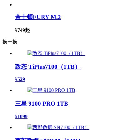
金士顿FURY M.2
¥
749
起
换一换
致态 TiPlus7100（1TB）
¥
529
三星 9100 PRO 1TB
¥
1099