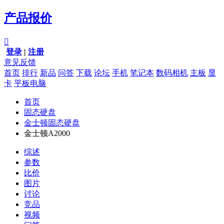
产品报价

登录
|
注册
意见反馈
首页
排行
新品
问答
下载
论坛
手机
笔记本
数码相机
主板
显
卡
平板电脑
首页
固态硬盘
金士顿固态硬盘
金士顿A2000
综述
参数
比价
图片
讨论
竞品
视频