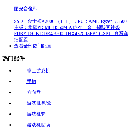
图形音像型
SSD：金士顿A2000 （1TB）
CPU：AMD Ryzen 5 3600
主板：华硕PRIME B550M-A
内存：金士顿骇客神条
FURY 16GB DDR4 3200（HX432C18FB/16-SP）
查看详
细配置
查看全部热门配置
热门配件
掌上游戏机
手柄
方向盘
游戏机包/盒
游戏机套
游戏机贴膜