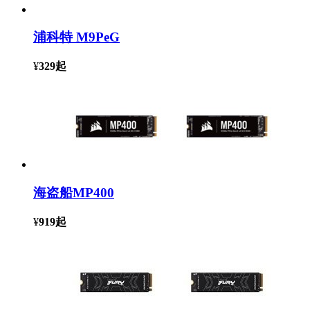
浦科特 M9PeG
¥
329
起
海盗船MP400
¥
919
起