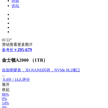
问答
论坛
01'22"
滑动查看更多图片
295-679
参考价
￥
金士顿A2000 （1TB）
自加密硬盘，3D-NAND闪存，NVMe M.2接口
...
9.4
分
/
14人评分
展开
收起
86%
0%
14%
0%