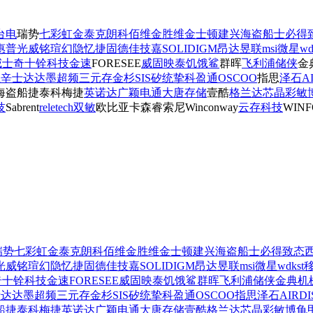
台电
瑞势
七彩虹
金泰克
朗科
佰维
金胜维
金士顿
建兴
海盗船
士必得
惠普
光威
铭瑄
幻隐
忆捷
固德佳
技嘉
SOLIDIGM
昂达
昱联
msi微星
wd
威士奇
十铨科技
金速
FORESEE
威固
映泰
饥饿鲨
群晖
飞利浦
储侠
金
王
辛士达
达墨
超频三
元存
金杉
SIS矽统
挚科
盈通
OSCOO
指思
泽石
A
海盗船
捷泰科
梅捷
英诺达
广颖电通
大唐存储
壹酷
格兰达
芯晶彩
敏
技
Sabrent
reletech
双敏
欧比亚
卡森睿
索尼
Winconway
云存科技
WINF
瑞势
七彩虹
金泰克
朗科
佰维
金胜维
金士顿
建兴
海盗船
士必得
致态
光威
铭瑄
幻隐
忆捷
固德佳
技嘉
SOLIDIGM
昂达
昱联
msi微星
wdkst
奇
十铨科技
金速
FORESEE
威固
映泰
饥饿鲨
群晖
飞利浦
储侠
金典
机
士达
达墨
超频三
元存
金杉
SIS矽统
挚科
盈通
OSCOO
指思
泽石
AIRDI
船
捷泰科
梅捷
英诺达
广颖电通
大唐存储
壹酷
格兰达
芯晶彩
敏博
龟