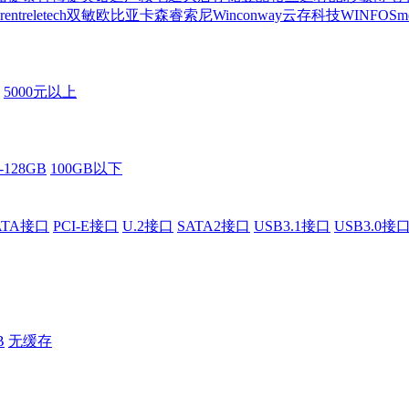
rent
reletech
双敏
欧比亚
卡森睿
索尼
Winconway
云存科技
WINFOS
m
5000元以上
-128GB
100GB以下
ATA接口
PCI-E接口
U.2接口
SATA2接口
USB3.1接口
USB3.0接
B
无缓存