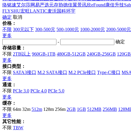
络
铭速
艾尔莎
网易严选
元存
协德
佳翼
景讯欣
eFound
康佳
升技
Sab
FLYSHU
宏旺
LANTIC
麦沃
国科环宇
确定
取消
价格：
不限
300元以下
300-500元
500-1000元
1000-2000元
2000-5000元
更多
-
确定
存储容量：
不限
2TB以上
960GB-1TB
480GB-512GB
240GB-256GB
120GB
更多
接口类型：
不限
SATA3接口
M.2 SATA接口
M.2 PCIe接口
Type-C接口
MS
更多
通道：
不限
PCIe 3.0
PCIe 4.0
PCIe 5.0
更多
缓存：
不限
64m
32m
512m
128m
256m
2GB
1GB
512MB
256MB
128M
更多
其它性能：
不限
TBW