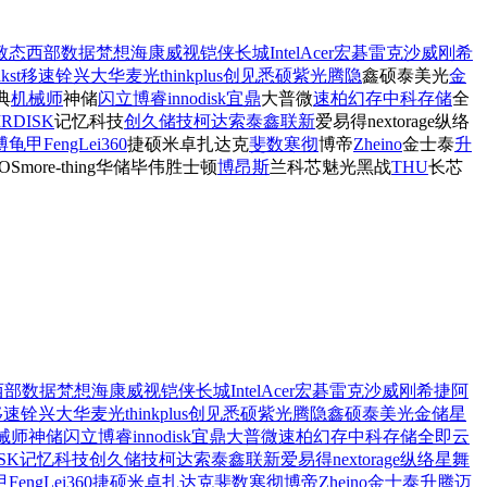
致态
西部数据
梵想
海康威视
铠侠
长城
Intel
Acer宏碁
雷克沙
威刚
希
kst
移速
铨兴
大华
麦光
thinkplus
创见
悉硕
紫光
腾隐
鑫硕泰
美光
金
典
机械师
神储
闪立
博睿
innodisk宜鼎
大普微
速柏
幻存
中科存储
全
IRDISK
记忆科技
创久
储技
柯达
索泰
鑫联新
爱易得
nextorage
纵络
博
龟甲
FengLei
360
捷硕
米卓
扎达克
斐数
寒彻
博帝
Zheino
金士泰
升
OS
more-thing
华储
毕伟
胜士顿
博昂斯
兰科芯
魅光黑战
THU
长芯
西部数据
梵想
海康威视
铠侠
长城
Intel
Acer宏碁
雷克沙
威刚
希捷
阿
移速
铨兴
大华
麦光
thinkplus
创见
悉硕
紫光
腾隐
鑫硕泰
美光
金储星
械师
神储
闪立
博睿
innodisk宜鼎
大普微
速柏
幻存
中科存储
全即
云
SK
记忆科技
创久
储技
柯达
索泰
鑫联新
爱易得
nextorage
纵络
星舞
甲
FengLei
360
捷硕
米卓
扎达克
斐数
寒彻
博帝
Zheino
金士泰
升腾
迈