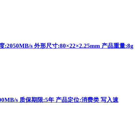
050MB/s 外形尺寸:80×22×2.25mm 产品重量:8g
00MB/s 质保期限:5年 产品定位:消费类 写入速