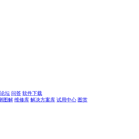
论坛
问答
软件下载
测图解
维修库
解决方案库
试用中心
图赏