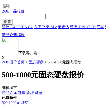
ZOL产品报价
铠侠 EXCERIA G2
方正 飞天 M.2
英睿达
致态 TiPlus7100
三星
新品众测福利
下载客户端
X
ZOL报价首页
>
固态硬盘
>
500-1000元固态硬盘
500-1000元固态硬盘报价
选择城市
产品入库
频道
论坛
商家
已选条件：
500-1000元
清空