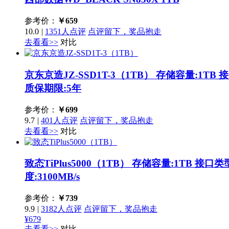
参考价：
￥
659
10.0
|
1351人点评
点评留下，奖品抱走
去看看>>
对比
京东京造JZ-SSD1T-3（1TB）
存储容量:1TB 接
质保期限:5年
参考价：
￥
699
9.7
|
401人点评
点评留下，奖品抱走
去看看>>
对比
致态TiPlus5000（1TB）
存储容量:1TB 接口类型
度:3100MB/s
参考价：
￥
739
9.9
|
3182人点评
点评留下，奖品抱走
¥679
去看看>>
对比