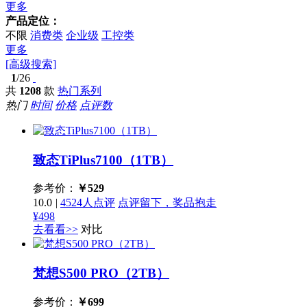
更多
产品定位：
不限
消费类
企业级
工控类
更多
[高级搜索]
1
/26
共
1208
款
热门系列
热门
时间
价格
点评数
致态TiPlus7100（1TB）
参考价：
￥
529
10.0
|
4524人点评
点评留下，奖品抱走
¥498
去看看>>
对比
梵想S500 PRO（2TB）
参考价：
￥
699