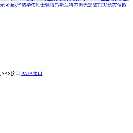
ore-thing
华储
毕伟
胜士顿
博昂斯
兰科芯
魅光黑战
THU
长芯
佰微
口
SAS接口
PATA接口