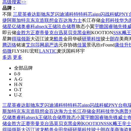
高级搜索>>
品牌：
不限
三星
英睿达
影驰
东芝
闪迪
浦科特
特科芯
aigo
闪战
科赋
PNY
捷
阿斯加特
京东京造
联想
金百达
海力士
长江存储
金邦科技
华为
储星
亿储
奥睿科
ahseck
王储
玖合
储尊
致态小翼
宇瞻
国睿驰
先锋
即
云储
金胜
方正
赛帝曼克
台迅
莫贝克
黑金刚
KOOTION
SSK飚
星舞
得瑞领新
大迈
江波龙
酷兽
金田
华硕
研華科技
骏士
朗存
美商
腾
迈络
铭速
艾尔莎
网易严选
元存
协德
佳翼
景讯欣
eFound
康佳
升
佰微
FLYSHU
宏旺
LANTIC
麦沃
国科环宇
多选
更多
全部品牌
0-9
A-G
H-N
O-T
U-Z
三星
英睿达
影驰
东芝
闪迪
浦科特
特科芯
aigo
闪战
科赋
PNY
台电
斯加特
京东京造
联想
金百达
海力士
长江存储
金邦科技
华为
惠普
亿储
奥睿科
ahseck
王储
玖合
储尊
致态小翼
宇瞻
国睿驰
先锋
威士
储
金胜
方正
赛帝曼克
台迅
莫贝克
黑金刚
KOOTION
SSK飚王
辛
得瑞领新
大迈
江波龙
酷兽
金田
华硕
研華科技
骏士
朗存
美商海盗