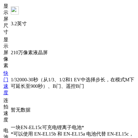
显
示
屏
3.2英寸
尺
寸
显
示
屏
210万像素液晶屏
像
素
快
门
1/32000-30秒（从1/3、1/2和1 EV中选择步长，在模式M下
速
可延长至900秒）、B门、遥控B门
度
连
拍
暂无数据
速
度
一块EN-EL15c可充电锂离子电池*
电
*可以使用 EN-EL15b 和 EN-EL15a 电池代替 EN-EL15c，
池