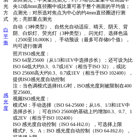
光
央12或8mm直径圈中或比重可基于整个画面的平均值；
方
点测光：对所选对焦点为中心的约4mm直径圈进行测
式
光；亮部重点测光
自动（3种类型）、自然光自动适应、晴天、阴天、背
白
阴、白炽灯、荧光灯（3种类型）、闪光灯、选择色温
平
（2500至10,000K）、手动预设（最多可存储6个值），
衡
均可进行微调
照片ISO感光度：
ISO 64至25600（从1/3和1EV中选择步长）；还可设为比
ISO 64低大约0.3、0.7或1EV（相当于ISO 32），或比
ISO 25600高大约0.3、0.7或1EV（相当于ISO 102400），
提供ISO感光度自动控制
注：当色调模式选择HLG时，ISO感光度则被限制在400
至25600。
感
视频ISO感光度：
光
模式M：手动选择（ISO 64-25600；从1/6、1/3和1EV中
度
选择步长）；可在ISO 25600的基础上约增加0.3、0.7、1
或2EV（相当于ISO 102400）
ISO 感光度自动控制（ISO 64-Hi2.0），可选择上限
模式P、S、A：ISO 感光度自动控制（ISO 64-Hi2.0），