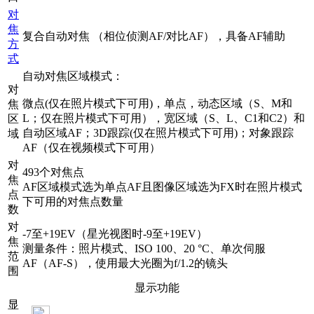
对
焦
复合自动对焦 （相位侦测AF/对比AF），具备AF辅助
方
式
自动对焦区域模式：
对
微点(仅在照片模式下可用)，单点，动态区域（S、M和
焦
L；仅在照片模式下可用），宽区域（S、L、C1和C2）和
区
自动区域AF；3D跟踪(仅在照片模式下可用)；对象跟踪
域
AF（仅在视频模式下可用）
对
493个对焦点
焦
AF区域模式选为单点AF且图像区域选为FX时在照片模式
点
下可用的对焦点数量
数
对
-7至+19EV（星光视图时-9至+19EV）
焦
测量条件：照片模式、ISO 100、20 °C、单次伺服
范
AF（AF-S），使用最大光圈为f/1.2的镜头
围
显示功能
显