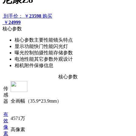
到手价：
￥
23598
购买
￥
24999
核心参数
核心参数
主要性能
镜头特点
显示功能
快门性能
闪光灯
曝光控制
拍摄性能
存储参数
电池性能
其它参数
外观设计
相机附件
保修信息
核心参数
传
感
全画幅（35.9*23.9mm）
器
有
4571万
效
像
高像素
素