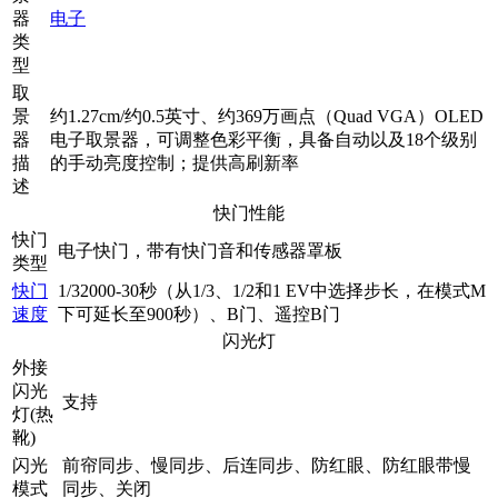
器
电子
类
型
取
景
约1.27cm/约0.5英寸、约369万画点（Quad VGA）OLED
器
电子取景器，可调整色彩平衡，具备自动以及18个级别
描
的手动亮度控制；提供高刷新率
述
快门性能
快门
电子快门，带有快门音和传感器罩板
类型
快门
1/32000-30秒（从1/3、1/2和1 EV中选择步长，在模式M
速度
下可延长至900秒）、B门、遥控B门
闪光灯
外接
闪光
支持
灯(热
靴)
闪光
前帘同步、慢同步、后连同步、防红眼、防红眼带慢
模式
同步、关闭