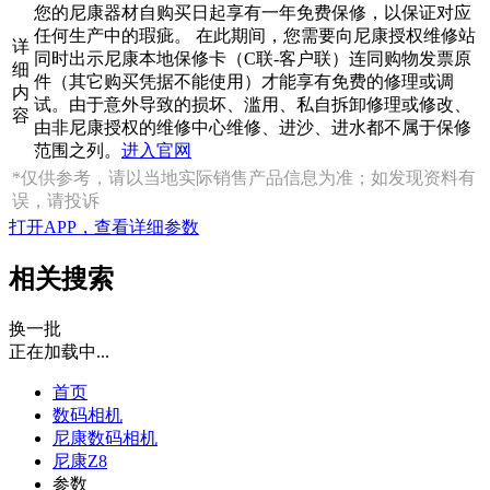
您的尼康器材自购买日起享有一年免费保修，以保证对应
任何生产中的瑕疵。 在此期间，您需要向尼康授权维修站
详
同时出示尼康本地保修卡（C联-客户联）连同购物发票原
细
件（其它购买凭据不能使用）才能享有免费的修理或调
内
试。由于意外导致的损坏、滥用、私自拆卸修理或修改、
容
由非尼康授权的维修中心维修、进沙、进水都不属于保修
范围之列。
进入官网
*仅供参考，请以当地实际销售产品信息为准；如发现资料有
误，请投诉
打开APP，查看详细参数
相关搜索
换一批
正在加载中...
首页
数码相机
尼康数码相机
尼康Z8
参数