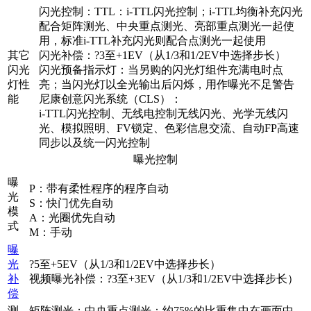
闪光控制：TTL：i-TTL闪光控制；i-TTL均衡补充闪光
配合矩阵测光、中央重点测光、亮部重点测光一起使
用，标准i-TTL补充闪光则配合点测光一起使用
其它
闪光补偿：?3至+1EV（从1/3和1/2EV中选择步长）
闪光
闪光预备指示灯：当另购的闪光灯组件充满电时点
灯性
亮；当闪光灯以全光输出后闪烁，用作曝光不足警告
能
尼康创意闪光系统（CLS）：
i-TTL闪光控制、无线电控制无线闪光、光学无线闪
光、模拟照明、FV锁定、色彩信息交流、自动FP高速
同步以及统一闪光控制
曝光控制
曝
P：带有柔性程序的程序自动
光
S：快门优先自动
模
A：光圈优先自动
式
M：手动
曝
光
?5至+5EV（从1/3和1/2EV中选择步长）
补
视频曝光补偿：?3至+3EV（从1/3和1/2EV中选择步长）
偿
测
矩阵测光；中央重点测光：约75%的比重集中在画面中