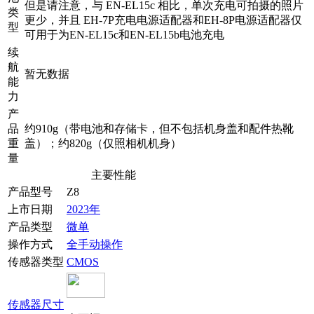
但是请注意，与 EN-EL15c 相比，单次充电可拍摄的照片
类
更少，并且 EH-7P充电电源适配器和EH-8P电源适配器仅
型
可用于为EN-EL15c和EN-EL15b电池充电
续
航
暂无数据
能
力
产
品
约910g（带电池和存储卡，但不包括机身盖和配件热靴
重
盖）；约820g（仅照相机机身）
量
主要性能
产品型号
Z8
上市日期
2023年
产品类型
微单
操作方式
全手动操作
传感器类型
CMOS
传感器尺寸