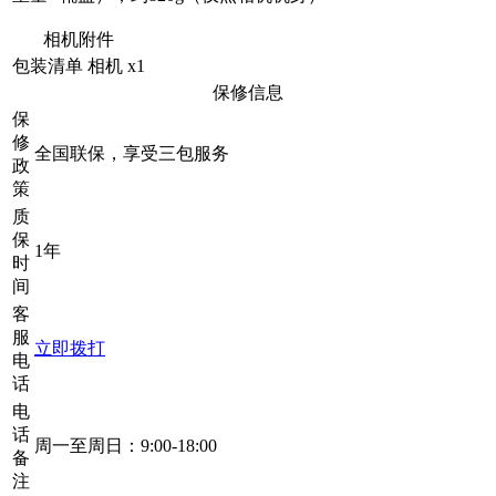
相机附件
包装清单
相机 x1
保修信息
保
修
全国联保，享受三包服务
政
策
质
保
1年
时
间
客
服
立即拨打
电
话
电
话
周一至周日：9:00-18:00
备
注