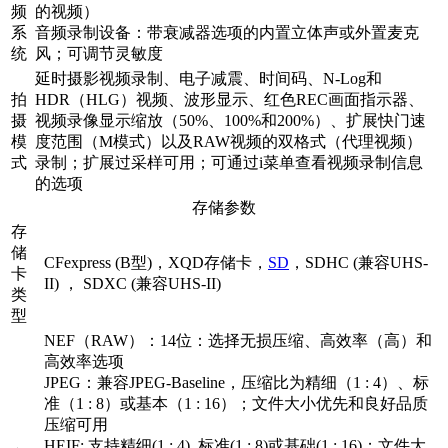
频
的视频）
系
音频录制设备：带衰减器选项的内置立体声或外置麦克
统
风；可调节灵敏度
延时摄影视频录制、电子减震、时间码、N-Log和
拍
HDR（HLG）视频、波形显示、红色REC画面指示器、
摄
视频录像显示缩放（50%、100%和200%）、扩展快门速
模
度范围（M模式）以及RAW视频的双格式（代理视频）
式
录制；扩展过采样可用；可通过i菜单查看视频录制信息
的选项
存储参数
存
储
CFexpress (B型)，XQD存储卡，
SD
，SDHC (兼容UHS-
卡
II) ， SDXC (兼容UHS-II)
类
型
NEF（RAW）：14位：选择无损压缩、高效率（高）和
高效率选项
JPEG：兼容JPEG-Baseline，压缩比为精细（1 : 4）、标
准（1 : 8）或基本（1 : 16）；文件大小优先和良好品质
压缩可用
HEIF: 支持精细(1 : 4), 标准(1 : 8)或基础(1 : 16)；文件大