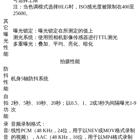
可选择上限
注：当色调模式选择HLG时，ISO感光度被限制在400至
25600。
其
它
曝光锁定：曝光锁定在所测定的值上
曝
测光系统：使用照相机影像传感器进行TTL测光
光
多重曝光：叠加、平均、亮化、暗化
性
能
拍摄性能
防
抖
机身5轴防抖系统
性
能
自
拍
2秒、5秒、10秒、20秒；以0.5、1、2或3秒为间隔曝光1-9
功
次
能
录
音频录制格式：
音/
线性PCM（48 KHz，24位，用于以NEV或MOV格式录制
音
的视频），AAC（48 KHz，16位，用于以MP4格式录制