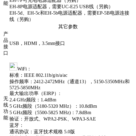
EH-7P可充电电源适配器（另购）
能
EH-8P电源适配器，需要UC-E25 USB线（另购）
EH-5d、EH-5c和EH-5b电源适配器，需要EP-5B电源连接
线（另购）
其它参数
产
品
USB，HDMI，3.5mm接口
接
口
WiFi：
标准：IEEE 802.11b/g/n/a/ac
操作频率：2412-2472MHz（通道13），5150-5350MHz和
5725-5850MHz
最大输出功率（EIRP）:
无
2.4 GHz频段：1.4dBm
线
5 GHz频段（5180-5320 MHz）：10.8dBm
功
5 GHz频段（5500-5825 MHz)：7.8dBm
能
验证：开放式、WPA2-PSK、WPA3-SAE
蓝牙：
通讯协议：蓝牙技术规格 5.0版