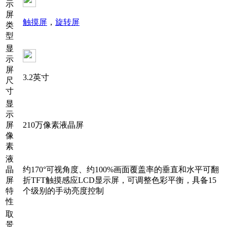
示
屏
触摸屏
，
旋转屏
类
型
显
示
屏
3.2英寸
尺
寸
显
示
屏
210万像素液晶屏
像
素
液
晶
约170°可视角度、约100%画面覆盖率的垂直和水平可翻
屏
折TFT触摸感应LCD显示屏，可调整色彩平衡，具备15
特
个级别的手动亮度控制
性
取
景