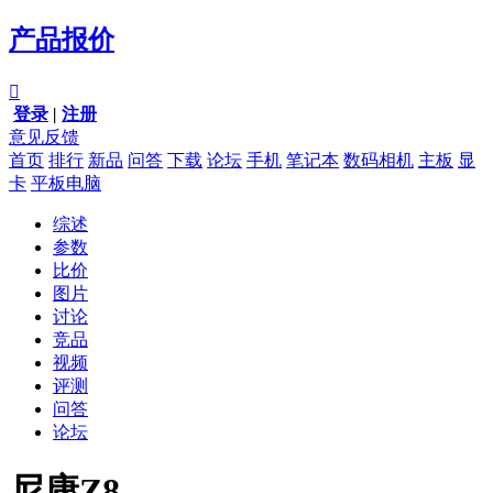
产品报价

登录
|
注册
意见反馈
首页
排行
新品
问答
下载
论坛
手机
笔记本
数码相机
主板
显
卡
平板电脑
综述
参数
比价
图片
讨论
竞品
视频
评测
问答
论坛
尼康Z8