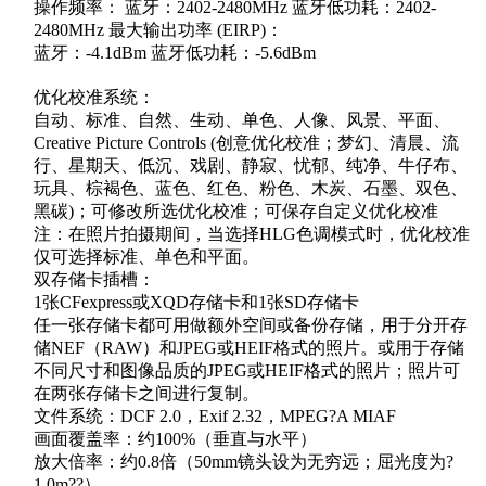
操作频率： 蓝牙：2402-2480MHz 蓝牙低功耗：2402-
2480MHz 最大输出功率 (EIRP)：
蓝牙：-4.1dBm 蓝牙低功耗：-5.6dBm
优化校准系统：
自动、标准、自然、生动、单色、人像、风景、平面、
Creative Picture Controls (创意优化校准；梦幻、清晨、流
行、星期天、低沉、戏剧、静寂、忧郁、纯净、牛仔布、
玩具、棕褐色、蓝色、红色、粉色、木炭、石墨、双色、
黑碳)；可修改所选优化校准；可保存自定义优化校准
注：在照片拍摄期间，当选择HLG色调模式时，优化校准
仅可选择标准、单色和平面。
双存储卡插槽：
1张CFexpress或XQD存储卡和1张SD存储卡
任一张存储卡都可用做额外空间或备份存储，用于分开存
储NEF（RAW）和JPEG或HEIF格式的照片。或用于存储
不同尺寸和图像品质的JPEG或HEIF格式的照片；照片可
在两张存储卡之间进行复制。
文件系统：DCF 2.0，Exif 2.32，MPEG?A MIAF
画面覆盖率：约100%（垂直与水平）
放大倍率：约0.8倍（50mm镜头设为无穷远；屈光度为?
1.0m??）