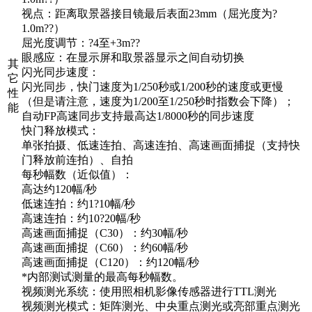
视点：距离取景器接目镜最后表面23mm（屈光度为?
1.0m??）
屈光度调节：?4至+3m??
眼感应：在显示屏和取景器显示之间自动切换
其
闪光同步速度：
它
闪光同步，快门速度为1/250秒或1/200秒的速度或更慢
性
（但是请注意，速度为1/200至1/250秒时指数会下降）；
能
自动FP高速同步支持最高达1/8000秒的同步速度
快门释放模式：
单张拍摄、低速连拍、高速连拍、高速画面捕捉（支持快
门释放前连拍）、自拍
每秒幅数（近似值）：
高达约120幅/秒
低速连拍：约1?10幅/秒
高速连拍：约10?20幅/秒
高速画面捕捉（C30）：约30幅/秒
高速画面捕捉（C60）：约60幅/秒
高速画面捕捉（C120）：约120幅/秒
*内部测试测量的最高每秒幅数。
视频测光系统：使用照相机影像传感器进行TTL测光
视频测光模式：矩阵测光、中央重点测光或亮部重点测光