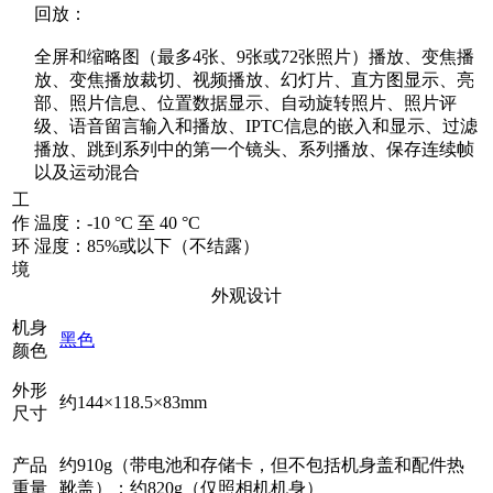
回放：
全屏和缩略图（最多4张、9张或72张照片）播放、变焦播
放、变焦播放裁切、视频播放、幻灯片、直方图显示、亮
部、照片信息、位置数据显示、自动旋转照片、照片评
级、语音留言输入和播放、IPTC信息的嵌入和显示、过滤
播放、跳到系列中的第一个镜头、系列播放、保存连续帧
以及运动混合
工
作
温度：-10 °C 至 40 °C
环
湿度：85%或以下（不结露）
境
外观设计
机身
黑色
颜色
外形
约144×118.5×83mm
尺寸
产品
约910g（带电池和存储卡，但不包括机身盖和配件热
重量
靴盖）；约820g（仅照相机机身）