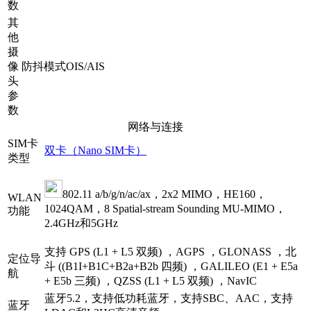
数
其
他
摄
像
防抖模式OIS/AIS
头
参
数
网络与连接
SIM卡
双卡（Nano SIM卡）
类型
802.11 a/b/g/n/ac/ax，2x2 MIMO，HE160，
WLAN
1024QAM，8 Spatial-stream Sounding MU-MIMO，
功能
2.4GHz和5GHz
支持 GPS (L1 + L5 双频) ，AGPS ，GLONASS ，北
定位导
斗 ((B1I+B1C+B2a+B2b 四频) ，GALILEO (E1 + E5a
航
+ E5b 三频) ，QZSS (L1 + L5 双频) ，NavIC
蓝牙5.2，支持低功耗蓝牙，支持SBC、AAC，支持
蓝牙