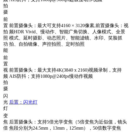
拍
摄
前
置
前置摄像头：最大可支持4160 × 3120像素,前置摄像头：视
拍
频HDR Vivid、慢动作、智能广角切换、人像模式、全景
照
模式、延时摄影、动态照片、智能滤镜、水印、笑脸抓
功
拍、自拍镜像、声控拍照、定时拍照
能
前
置
视
前置摄像头：最大支持4K(3840 x 2160)视频录制，支持
频
AIS防抖；支持1080p@240fps慢动作视频
拍
摄
闪
光
后置：闪光灯
灯
变
焦
后置摄像头：支持5倍光学变焦（5倍变焦为近似值，镜头
倍
焦段分别为24.5mm，13mm，125mm），50倍数字变焦