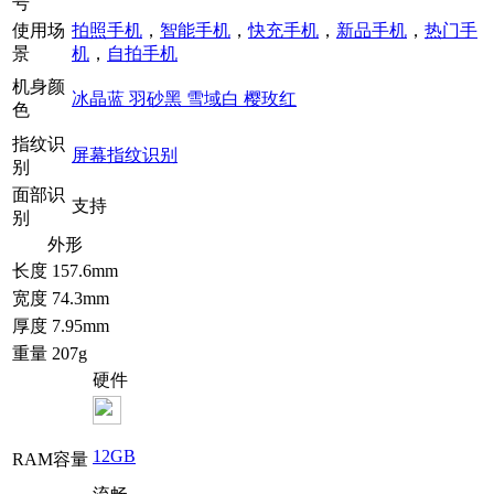
号
使用场
拍照手机
，
智能手机
，
快充手机
，
新品手机
，
热门手
景
机
，
自拍手机
机身颜
冰晶蓝
羽砂黑
雪域白
樱玫红
色
指纹识
屏幕指纹识别
别
面部识
支持
别
外形
长度
157.6mm
宽度
74.3mm
厚度
7.95mm
重量
207g
硬件
12GB
RAM容量