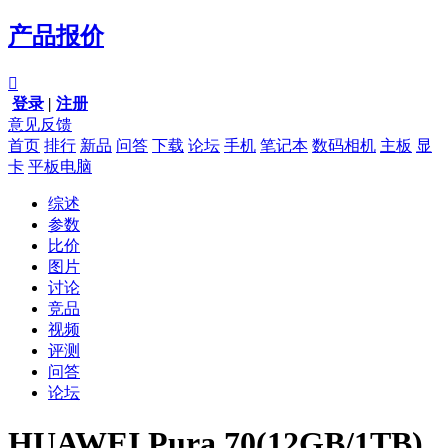
产品报价

登录
|
注册
意见反馈
首页
排行
新品
问答
下载
论坛
手机
笔记本
数码相机
主板
显
卡
平板电脑
综述
参数
比价
图片
讨论
竞品
视频
评测
问答
论坛
HUAWEI Pura 70(12GB/1TB)