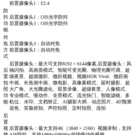
前置摄像头1：f/2.4
防
抖
后置摄像头1：OIS光学防抖
功
后置摄像头3：OIS光学防抖
能
对
焦
后置摄像头3：自动对焦
方
前置摄像头1：自动对焦
式
后置摄像头：最大可支持8192 × 6144像素,后置摄像头：风
后
驰闪拍、高画质模式、智能可变光圈、物理光圈可调、超
置
级夜景、超级微距、微距视频、视频HDR Vivid、微距画
拍
中画、长焦画中画、微电影、高像素模式、延时摄影、超
照
大广角、大光圈虚化、双景录像、超级夜景、人像模式、
功
专业模式、慢动作、全景模式、流光快门、智能滤镜、多
能
机位、水印、文档矫正、AI摄影大师、动态照片、4D预测
追焦、笑脸抓拍、声控拍照、定时拍照、连拍
后
置
视
后置摄像头：最大支持4K（3840 × 2160）视频录制，支持
频
AIS防抖，支持1080p@960fps超级慢动作视频