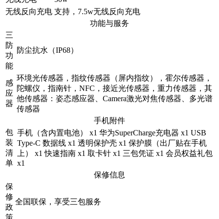
无线反向充电
支持，7.5w无线反向充电
功能与服务
三
防
防尘抗水（IP68）
功
能
环境光传感器，指纹传感器（屏内指纹），霍尔传感器，
感
陀螺仪，指南针，NFC，接近光传感器，重力传感器，其
应
他传感器：姿态感应器、Camera激光对焦传感器、多光谱
器
传感器
手机附件
包
手机（含内置电池） x1 华为SuperCharge充电器 x1 USB
装
Type-C 数据线 x1 透明保护壳 x1 保护膜（出厂贴在手机
清
上） x1 快速指南 x1 取卡针 x1 三包凭证 x1 会员权益礼包
单
x1
保修信息
保
修
全国联保，享受三包服务
政
策