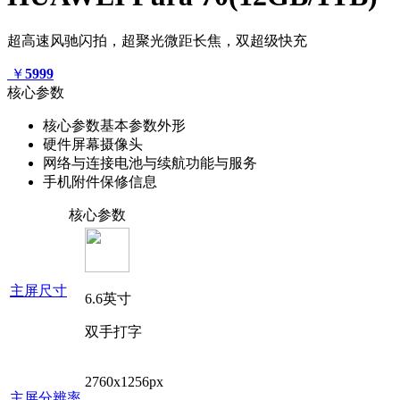
超高速风驰闪拍，超聚光微距长焦，双超级快充
￥
5999
核心参数
核心参数
基本参数
外形
硬件
屏幕
摄像头
网络与连接
电池与续航
功能与服务
手机附件
保修信息
核心参数
主屏尺寸
6.6英寸
双手打字
2760x1256px
主屏分辨率