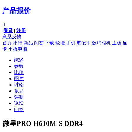
产品报价

登录
|
注册
意见反馈
首页
排行
新品
问答
下载
论坛
手机
笔记本
数码相机
主板
显
卡
平板电脑
综述
参数
比价
图片
讨论
竞品
评测
论坛
问答
微星PRO H610M-S DDR4