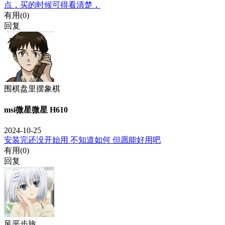
点，买的时候可得看清楚，
有用(
0
)
回复
围棋盘里摆象棋
msi微星微星 H610
2024-10-25
安装完还没开始用 不知道如何 但愿能好用吧
有用(
0
)
回复
风平步旅