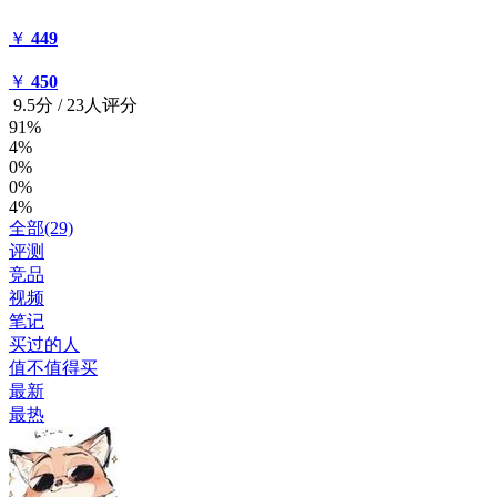
￥
449
￥
450
9.5
分
/
23人评分
91%
4%
0%
0%
4%
全部(29)
评测
竞品
视频
笔记
买过的人
值不值得买
最新
最热