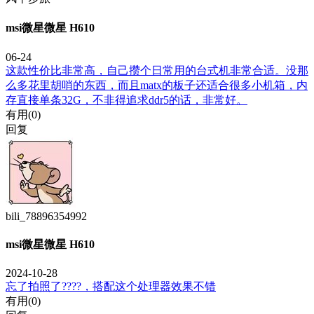
msi微星微星 H610
06-24
这款性价比非常高，自己攒个日常用的台式机非常合适。没那
么多花里胡哨的东西，而且matx的板子还适合很多小机箱，内
存直接单条32G，不非得追求ddr5的话，非常好。
有用(
0
)
回复
bili_78896354992
msi微星微星 H610
2024-10-28
忘了拍照了????，搭配这个处理器效果不错
有用(
0
)