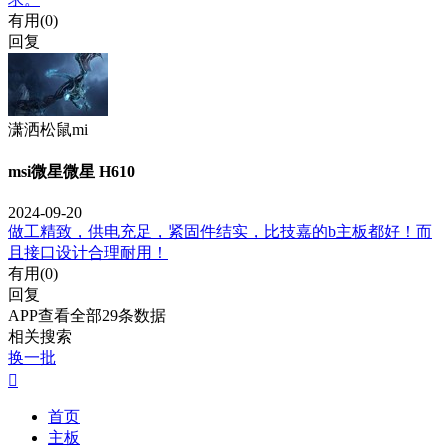
有用(
0
)
回复
潇洒松鼠mi
msi微星微星 H610
2024-09-20
做工精致，供电充足，紧固件结实，比技嘉的b主板都好！而
且接口设计合理耐用！
有用(
0
)
回复
APP查看全部29条数据
相关搜索
换一批

首页
主板