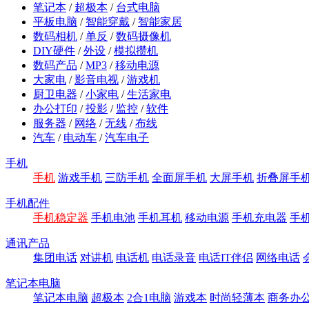
笔记本
/
超极本
/
台式电脑
平板电脑
/
智能穿戴
/
智能家居
数码相机
/
单反
/
数码摄像机
DIY硬件
/
外设
/
模拟攒机
数码产品
/
MP3
/
移动电源
大家电
/
影音电视
/
游戏机
厨卫电器
/
小家电
/
生活家电
办公打印
/
投影
/
监控
/
软件
服务器
/
网络
/
无线
/
布线
汽车
/
电动车
/
汽车电子
手机
手机
游戏手机
三防手机
全面屏手机
大屏手机
折叠屏手
手机配件
手机稳定器
手机电池
手机耳机
移动电源
手机充电器
手
通讯产品
集团电话
对讲机
电话机
电话录音
电话IT伴侣
网络电话
笔记本电脑
笔记本电脑
超极本
2合1电脑
游戏本
时尚轻薄本
商务办