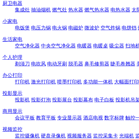
厨卫电器
集成灶
抽油烟机
燃气灶
热水器
燃气热水器
电热水器
太
小家电
电饭煲
电压力锅
电火锅
电磁炉
微波炉
空气炸锅
电饼铛
生活家电
空气净化器
中央空气净化器
电暖器
电暖桌
吸尘器
扫地
个人护理
剃须刀
电吹风
电动牙刷
脱毛器
鼻毛修剪器
睫毛卷翘器
办公打印
打印机
激光打印机
喷墨打印机
多功能一体机
大幅面打印
投影显示
投影机
投影灯泡
投影展台
投影幕布
电子白板
投影机吊
商用显示
会议平板
教育平板
专业显示器
酒店电视
数字标牌
触控
视频监控
监控摄像机
硬盘录像机
视频服务器
监控采集卡
光端机