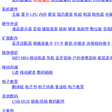
装机硬件
主板
显卡
CPU
内存
硬盘
固态硬盘
机箱
电源
散热器
光
硬件外设
液晶显示器
音箱
键鼠套装
鼠标
键盘
鼠标垫
数位板
音箱
扩展配件
蓝牙适配器
视频采集卡
TV卡
硬盘/光驱盒
连接线转接卡
随身视听
MP3
MP4
移动电源
耳机
蓝牙音响
户外便携音响
家居床
移动存储
U盘
移动硬盘
数码相框
电子教育
翻译机
电子书
电子词典
复读机
电子教育
其他数码
USB HUB
插座/排插
数码配件
大家电