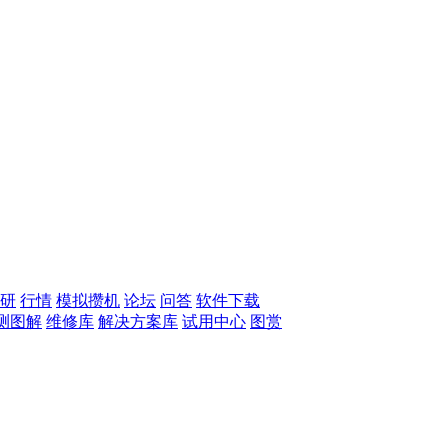
研
行情
模拟攒机
论坛
问答
软件下载
测图解
维修库
解决方案库
试用中心
图赏