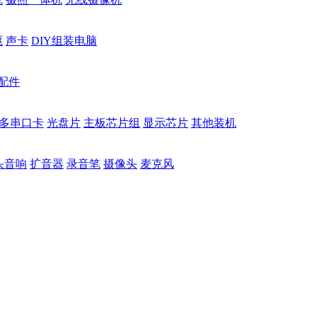
驱
声卡
DIY组装电脑
配件
多串口卡
光盘片
主板芯片组
显示芯片
其他装机
头音响
扩音器
录音笔
摄像头
麦克风