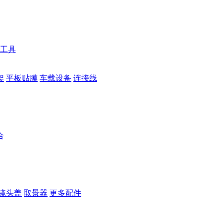
工具
架
平板贴膜
车载设备
连接线
合
镜头盖
取景器
更多配件