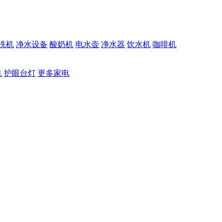
洗机
净水设备
酸奶机
电水壶
净水器
饮水机
咖啡机
机
护眼台灯
更多家电