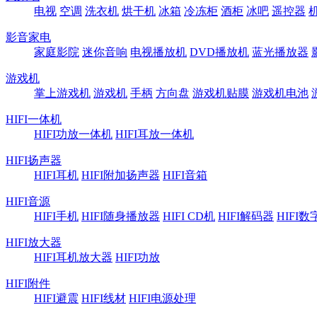
电视
空调
洗衣机
烘干机
冰箱
冷冻柜
酒柜
冰吧
遥控器
影音家电
家庭影院
迷你音响
电视播放机
DVD播放机
蓝光播放器
游戏机
掌上游戏机
游戏机
手柄
方向盘
游戏机贴膜
游戏机电池
HIFI一体机
HIFI功放一体机
HIFI耳放一体机
HIFI扬声器
HIFI耳机
HIFI附加扬声器
HIFI音箱
HIFI音源
HIFI手机
HIFI随身播放器
HIFI CD机
HIFI解码器
HIFI
HIFI放大器
HIFI耳机放大器
HIFI功放
HIFI附件
HIFI避震
HIFI线材
HIFI电源处理