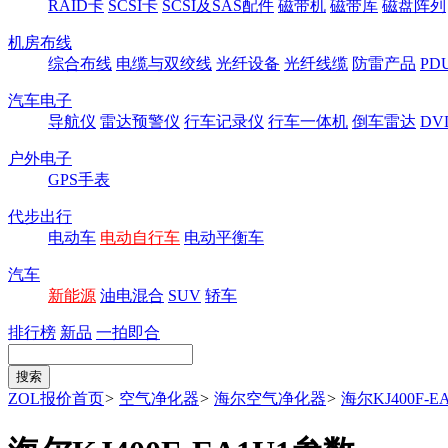
RAID卡
SCSI卡
SCSI及SAS配件
磁带机
磁带库
磁盘阵列
机房布线
综合布线
电缆与双绞线
光纤设备
光纤线缆
防雷产品
P
汽车电子
导航仪
雷达预警仪
行车记录仪
行车一体机
倒车雷达
DV
户外电子
GPS手表
代步出行
电动车
电动自行车
电动平衡车
汽车
新能源
油电混合
SUV
轿车
排行榜
新品
一拍即合
ZOL报价首页
>
空气净化器
>
海尔空气净化器
>
海尔KJ400F-E