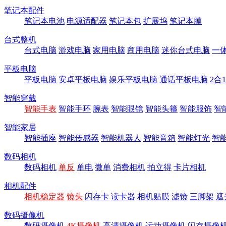
笔记本配件
笔记本电池
电源适配器
笔记本包
扩展坞
笔记本膜
台式整机
台式电脑
游戏电脑
家用电脑
商用电脑
迷你台式电脑
一
平板电脑
平板电脑
安卓平板电脑
娱乐平板电脑
通话平板电脑
2合
智能穿戴
智能手表
智能手环
腕表
智能眼镜
智能头箍
智能服饰
智
智能家居
智能插座
智能传感器
智能机器人
智能音箱
智能灯光
智
数码相机
数码相机
单反
单电
微单
消费相机
拍立得
卡片相机
相机配件
相机稳定器
镜头
闪存卡
读卡器
相机贴膜
滤镜
三脚架
遮
数码摄像机
数码摄像机
4K摄像机
高清摄像机
运动摄像机
闪存摄像