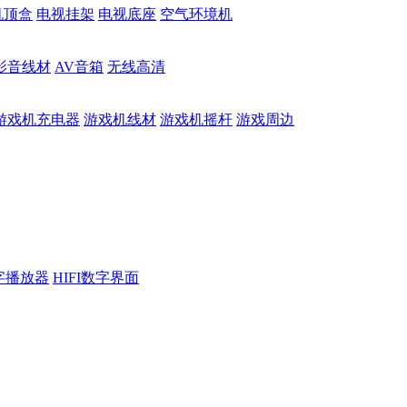
机顶盒
电视挂架
电视底座
空气环境机
影音线材
AV音箱
无线高清
游戏机充电器
游戏机线材
游戏机摇杆
游戏周边
数字播放器
HIFI数字界面