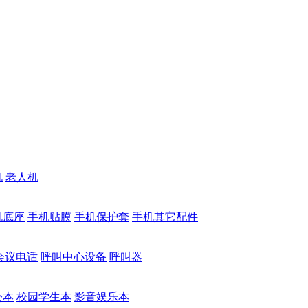
机
老人机
机底座
手机贴膜
手机保护套
手机其它配件
会议电话
呼叫中心设备
呼叫器
公本
校园学生本
影音娱乐本