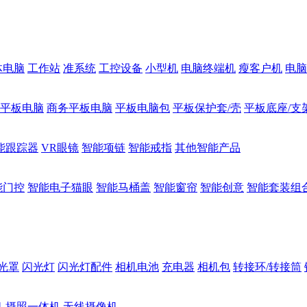
体电脑
工作站
准系统
工控设备
小型机
电脑终端机
瘦客户机
电脑
1平板电脑
商务平板电脑
平板电脑包
平板保护套/壳
平板底座/支
能跟踪器
VR眼镜
智能项链
智能戒指
其他智能产品
能门控
智能电子猫眼
智能马桶盖
智能窗帘
智能创意
智能套装组
光罩
闪光灯
闪光灯配件
相机电池
充电器
相机包
转接环/转接筒
机
摄照一体机
无线摄像机