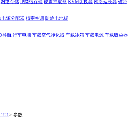
网络存储
IP网络存储
硬盘抽取盒
KVM切换器
网络延长器
磁带
DU电源分配器
精密空调
防静电地板
D导航
行车电脑
车载空气净化器
车载冰箱
车载电源
车载吸尘器
A1U1
>
参数