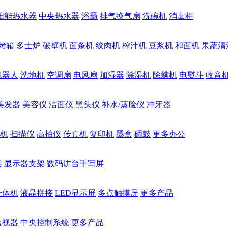
阳能热水器
中央热水器
浴霸
排气换气扇
洗碗机
消毒柜
烤箱
多士炉
破壁机
面条机
绞肉机
榨汁机
豆浆机
和面机
果蔬清
机器人
洗地机
空调扇
电风扇
加湿器
除湿机
除螨机
电熨斗
收音
美发器
美容仪
洁面仪
黑头仪
补水/蒸脸仪
冲牙器
机
扫描仪
高拍仪
传真机
复印机
墨盒
硒鼓
更多办公
架
显示器支架
数码讲台手写屏
一体机
液晶拼接
LED显示屏
多点触摸屏
更多产品
监视器
中央控制系统
更多产品