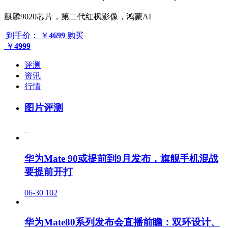
麒麟9020芯片，第二代红枫影像，鸿蒙AI
到手价：
￥
4699
购买
￥
4999
评测
资讯
行情
图片评测
华为Mate 90或提前到9月发布，旗舰手机混战
要提前开打
06-30
102
华为Mate80系列发布会直播前瞻：双环设计、