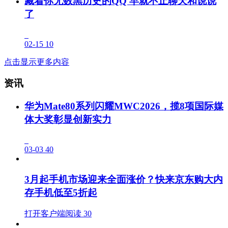
藏着你无数黑历史的QQ 早就不止聊天和说说
了
02-15
10
点击显示更多内容
资讯
华为Mate80系列闪耀MWC2026，揽8项国际媒
体大奖彰显创新实力
03-03
40
3月起手机市场迎来全面涨价？快来京东购大内
存手机低至5折起
打开客户端阅读
30