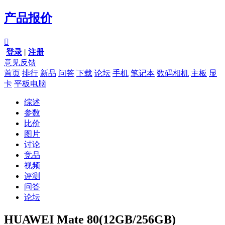
产品报价

登录
|
注册
意见反馈
首页
排行
新品
问答
下载
论坛
手机
笔记本
数码相机
主板
显
卡
平板电脑
综述
参数
比价
图片
讨论
竞品
视频
评测
问答
论坛
HUAWEI Mate 80(12GB/256GB)