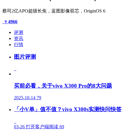
蔡司2亿APO超级长焦，蓝图影像双芯，OriginOS 6
￥
4966
评测
资讯
行情
图片评测
买前必看，关于vivo X300 Pro的8大问题
2025-10-14
79
「小V单」值不值？vivo X300s实测快问快答
03-26
打开客户端阅读
69