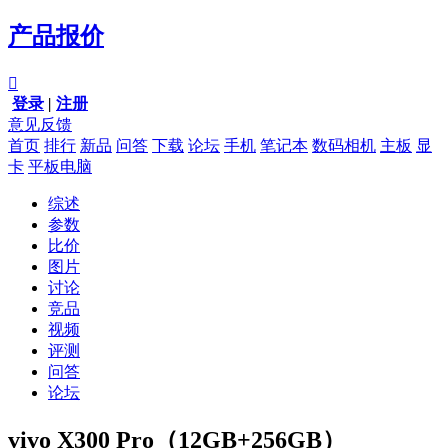
产品报价

登录
|
注册
意见反馈
首页
排行
新品
问答
下载
论坛
手机
笔记本
数码相机
主板
显
卡
平板电脑
综述
参数
比价
图片
讨论
竞品
视频
评测
问答
论坛
vivo X300 Pro（12GB+256GB）