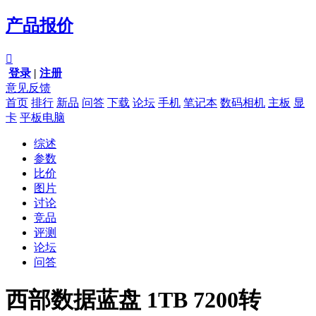
产品报价

登录
|
注册
意见反馈
首页
排行
新品
问答
下载
论坛
手机
笔记本
数码相机
主板
显
卡
平板电脑
综述
参数
比价
图片
讨论
竞品
评测
论坛
问答
西部数据蓝盘 1TB 7200转