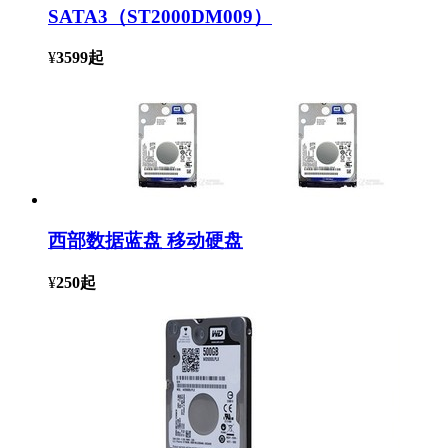
SATA3（ST2000DM009）
¥
3599
起
西部数据蓝盘 移动硬盘
¥
250
起