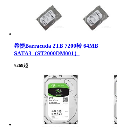
希捷Barracuda 2TB 7200转 64MB
SATA3（ST2000DM001）
¥
269
起