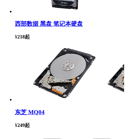
西部数据 黑盘 笔记本硬盘
¥
218
起
东芝 MQ04
¥
249
起