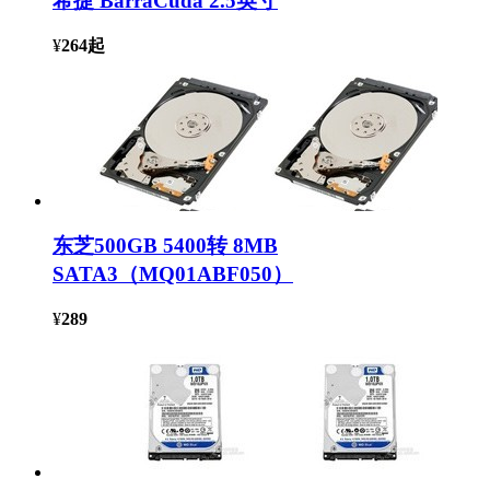
希捷 BarraCuda 2.5英寸
¥
264
起
东芝500GB 5400转 8MB
SATA3（MQ01ABF050）
¥
289