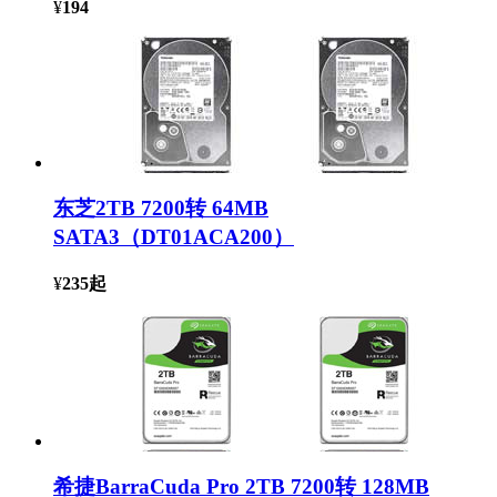
¥
194
东芝2TB 7200转 64MB
SATA3（DT01ACA200）
¥
235
起
希捷BarraCuda Pro 2TB 7200转 128MB