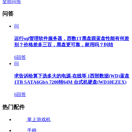
全部问答
问答
问
运行sql管理软件服务器，西数1T黑盘跟蓝盘性能有何差
别？价格差多三百，黑盘更可靠，耐用吗？纠结
6回答
问
求告诉给算下选多大的电源-在线等 1西部数据(WD)蓝盘
1TB SATA6Gb/s 7200转64M 台式机硬盘(WD10EZEX)
6回答
热门配件
掌上游戏机
手柄