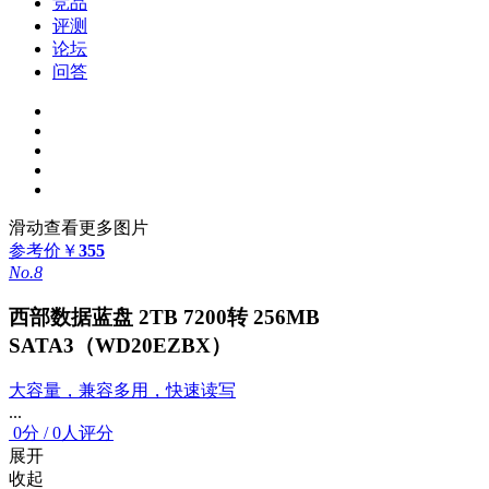
竞品
评测
论坛
问答
滑动查看更多图片
参考价
￥
355
No.8
西部数据蓝盘 2TB 7200转 256MB
SATA3（WD20EZBX）
大容量，兼容多用，快速读写
...
0
分
/
0人评分
展开
收起