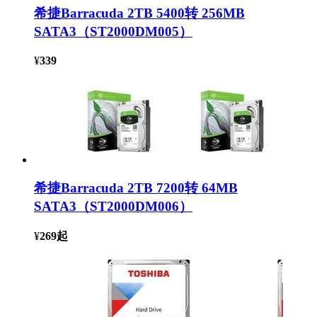
希捷Barracuda 2TB 5400转 256MB
SATA3（ST2000DM005）
¥
339
希捷Barracuda 2TB 7200转 64MB
SATA3（ST2000DM006）
¥
269
起