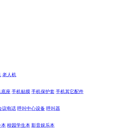
机
老人机
机底座
手机贴膜
手机保护套
手机其它配件
会议电话
呼叫中心设备
呼叫器
公本
校园学生本
影音娱乐本