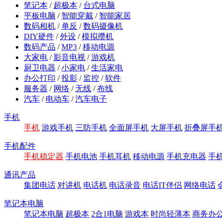
笔记本
/
超极本
/
台式电脑
平板电脑
/
智能穿戴
/
智能家居
数码相机
/
单反
/
数码摄像机
DIY硬件
/
外设
/
模拟攒机
数码产品
/
MP3
/
移动电源
大家电
/
影音电视
/
游戏机
厨卫电器
/
小家电
/
生活家电
办公打印
/
投影
/
监控
/
软件
服务器
/
网络
/
无线
/
布线
汽车
/
电动车
/
汽车电子
手机
手机
游戏手机
三防手机
全面屏手机
大屏手机
折叠屏手
手机配件
手机稳定器
手机电池
手机耳机
移动电源
手机充电器
手
通讯产品
集团电话
对讲机
电话机
电话录音
电话IT伴侣
网络电话
笔记本电脑
笔记本电脑
超极本
2合1电脑
游戏本
时尚轻薄本
商务办