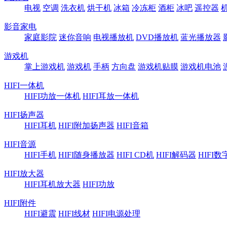
电视
空调
洗衣机
烘干机
冰箱
冷冻柜
酒柜
冰吧
遥控器
影音家电
家庭影院
迷你音响
电视播放机
DVD播放机
蓝光播放器
游戏机
掌上游戏机
游戏机
手柄
方向盘
游戏机贴膜
游戏机电池
HIFI一体机
HIFI功放一体机
HIFI耳放一体机
HIFI扬声器
HIFI耳机
HIFI附加扬声器
HIFI音箱
HIFI音源
HIFI手机
HIFI随身播放器
HIFI CD机
HIFI解码器
HIFI
HIFI放大器
HIFI耳机放大器
HIFI功放
HIFI附件
HIFI避震
HIFI线材
HIFI电源处理