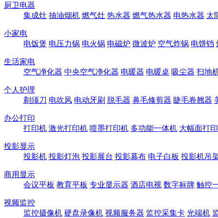
厨卫电器
集成灶
抽油烟机
燃气灶
热水器
燃气热水器
电热水器
太
小家电
电饭煲
电压力锅
电火锅
电磁炉
微波炉
空气炸锅
电饼铛
生活家电
空气净化器
中央空气净化器
电暖器
电暖桌
吸尘器
扫地
个人护理
剃须刀
电吹风
电动牙刷
脱毛器
鼻毛修剪器
睫毛卷翘器
办公打印
打印机
激光打印机
喷墨打印机
多功能一体机
大幅面打印
投影显示
投影机
投影灯泡
投影展台
投影幕布
电子白板
投影机吊
商用显示
会议平板
教育平板
专业显示器
酒店电视
数字标牌
触控
视频监控
监控摄像机
硬盘录像机
视频服务器
监控采集卡
光端机