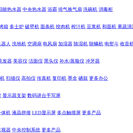
阳能热水器
中央热水器
浴霸
排气换气扇
洗碗机
消毒柜
烤箱
多士炉
破壁机
面条机
绞肉机
榨汁机
豆浆机
和面机
果蔬清
机器人
洗地机
空调扇
电风扇
加湿器
除湿机
除螨机
电熨斗
收音
美发器
美容仪
洁面仪
黑头仪
补水/蒸脸仪
冲牙器
机
扫描仪
高拍仪
传真机
复印机
墨盒
硒鼓
更多办公
架
显示器支架
数码讲台手写屏
一体机
液晶拼接
LED显示屏
多点触摸屏
更多产品
监视器
中央控制系统
更多产品