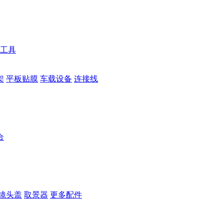
工具
架
平板贴膜
车载设备
连接线
合
镜头盖
取景器
更多配件