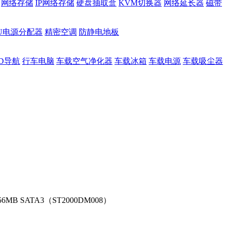
网络存储
IP网络存储
硬盘抽取盒
KVM切换器
网络延长器
磁带
DU电源分配器
精密空调
防静电地板
D导航
行车电脑
车载空气净化器
车载冰箱
车载电源
车载吸尘器
256MB SATA3（ST2000DM008）