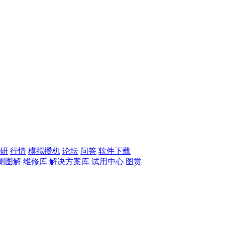
研
行情
模拟攒机
论坛
问答
软件下载
测图解
维修库
解决方案库
试用中心
图赏