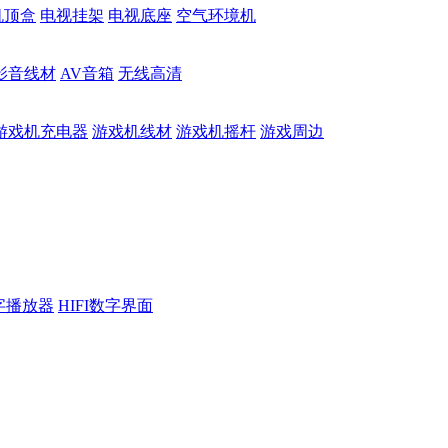
机顶盒
电视挂架
电视底座
空气环境机
影音线材
AV音箱
无线高清
游戏机充电器
游戏机线材
游戏机摇杆
游戏周边
数字播放器
HIFI数字界面