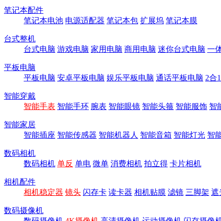
笔记本配件
笔记本电池
电源适配器
笔记本包
扩展坞
笔记本膜
台式整机
台式电脑
游戏电脑
家用电脑
商用电脑
迷你台式电脑
一
平板电脑
平板电脑
安卓平板电脑
娱乐平板电脑
通话平板电脑
2合
智能穿戴
智能手表
智能手环
腕表
智能眼镜
智能头箍
智能服饰
智
智能家居
智能插座
智能传感器
智能机器人
智能音箱
智能灯光
智
数码相机
数码相机
单反
单电
微单
消费相机
拍立得
卡片相机
相机配件
相机稳定器
镜头
闪存卡
读卡器
相机贴膜
滤镜
三脚架
遮
数码摄像机
数码摄像机
4K摄像机
高清摄像机
运动摄像机
闪存摄像