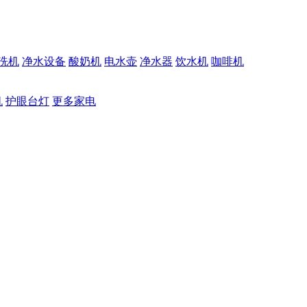
洗机
净水设备
酸奶机
电水壶
净水器
饮水机
咖啡机
机
护眼台灯
更多家电