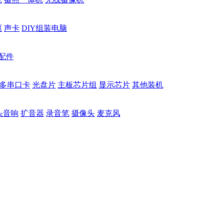
驱
声卡
DIY组装电脑
配件
多串口卡
光盘片
主板芯片组
显示芯片
其他装机
头音响
扩音器
录音笔
摄像头
麦克风