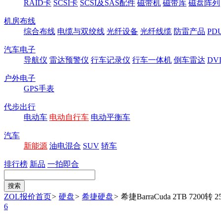
RAID卡
SCSI卡
SCSI及SAS配件
磁带机
磁带库
磁盘阵列
机房布线
综合布线
电缆与双绞线
光纤设备
光纤线缆
防雷产品
P
汽车电子
导航仪
雷达预警仪
行车记录仪
行车一体机
倒车雷达
DV
户外电子
GPS手表
代步出行
电动车
电动自行车
电动平衡车
汽车
新能源
油电混合
SUV
轿车
排行榜
新品
一拍即合
ZOL报价首页
>
硬盘
>
希捷硬盘
>
希捷BarraCuda 2TB 7200转 
6