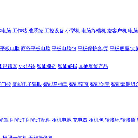
体电脑
工作站
准系统
工控设备
小型机
电脑终端机
瘦客户机
电脑
1平板电脑
商务平板电脑
平板电脑包
平板保护套/壳
平板底座/支
能跟踪器
VR眼镜
智能项链
智能戒指
其他智能产品
能门控
智能电子猫眼
智能马桶盖
智能窗帘
智能创意
智能套装组
光罩
闪光灯
闪光灯配件
相机电池
充电器
相机包
转接环/转接筒
机
摄照一体机
无线摄像机