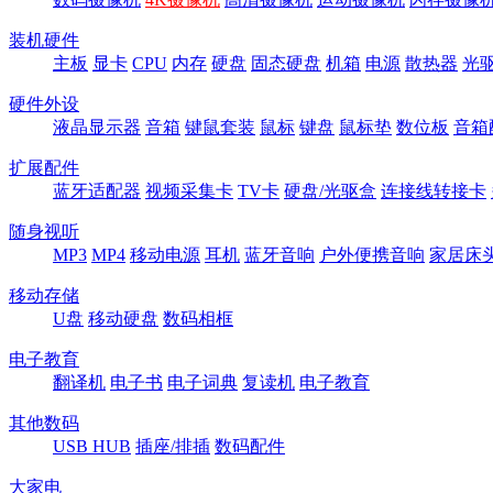
装机硬件
主板
显卡
CPU
内存
硬盘
固态硬盘
机箱
电源
散热器
光
硬件外设
液晶显示器
音箱
键鼠套装
鼠标
键盘
鼠标垫
数位板
音箱
扩展配件
蓝牙适配器
视频采集卡
TV卡
硬盘/光驱盒
连接线转接卡
随身视听
MP3
MP4
移动电源
耳机
蓝牙音响
户外便携音响
家居床
移动存储
U盘
移动硬盘
数码相框
电子教育
翻译机
电子书
电子词典
复读机
电子教育
其他数码
USB HUB
插座/排插
数码配件
大家电