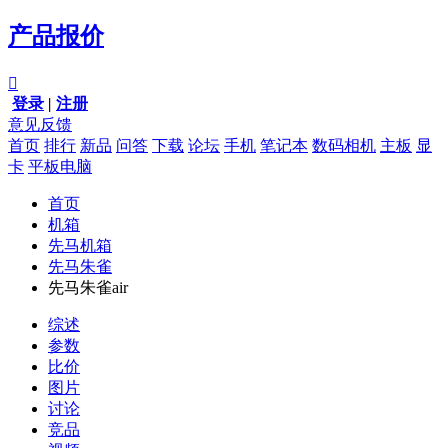
产品报价

登录
|
注册
意见反馈
首页
排行
新品
问答
下载
论坛
手机
笔记本
数码相机
主板
显
卡
平板电脑
首页
机箱
先马机箱
先马朱雀
先马朱雀air
综述
参数
比价
图片
讨论
竞品