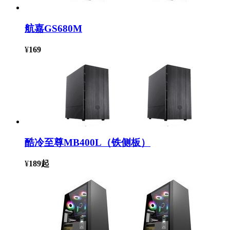
航嘉GS680M
¥
169
酷冷至尊MB400L（铁侧板）
¥
189
起