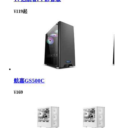
¥
119
起
航嘉GS500C
¥
169