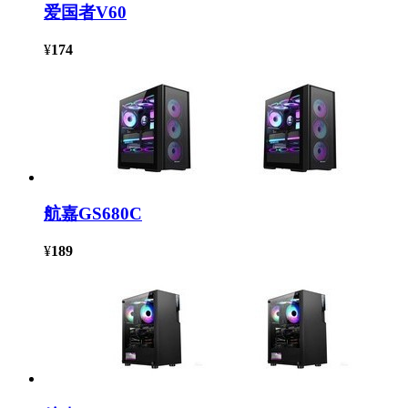
爱国者V60
¥
174
航嘉GS680C
¥
189