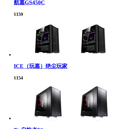
航嘉GS450C
¥
159
ICE（玩嘉）绝尘玩家
¥
154