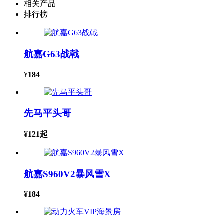
相关产品
排行榜
航嘉G63战戟
¥
184
先马平头哥
¥
121
起
航嘉S960V2暴风雪X
¥
184