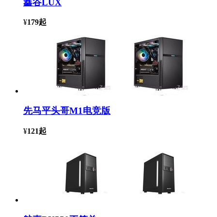
鑫谷LUX
¥
179
起
先马平头哥M1电竞版
¥
121
起