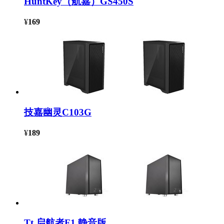
HuntKey（航嘉）GS450S
¥
169
技嘉幽灵C103G
¥
189
Tt 启航者F1 静音版