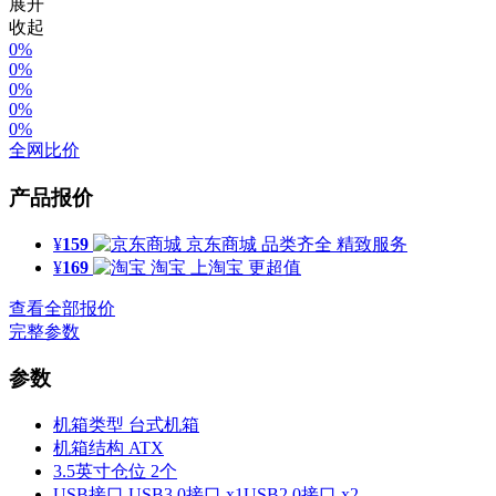
展开
收起
0%
0%
0%
0%
0%
全网比价
产品报价
¥
159
京东商城
品类齐全 精致服务
¥
169
淘宝
上淘宝 更超值
查看全部报价
完整参数
参数
机箱类型
台式机箱
机箱结构
ATX
3.5英寸仓位
2个
USB接口
USB3.0接口 x1USB2.0接口 x2