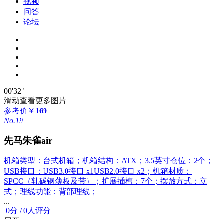
视频
问答
论坛
00'32"
滑动查看更多图片
参考价
￥
169
No.19
先马朱雀air
机箱类型：台式机箱；机箱结构：ATX；3.5英寸仓位：2个；
USB接口：USB3.0接口 x1USB2.0接口 x2；机箱材质：
SPCC（轧碳钢薄板及带）；扩展插槽：7个；摆放方式：立
式；理线功能：背部理线；
...
0
分
/
0人评分