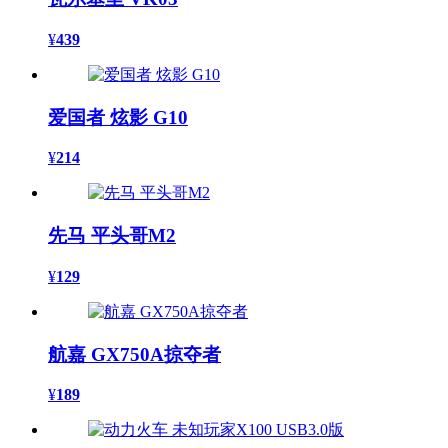
¥
439
爱国者 炫影 G10
¥
214
先马 平头哥M2
¥
129
航嘉 GX750A掠夺者
¥
189