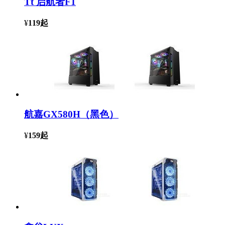
Tt 启航者F1
¥
119
起
航嘉GX580H（黑色）
¥
159
起