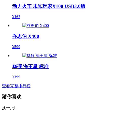
动力火车 未知玩家X100 USB3.0版
¥
162
乔思伯 X400
¥
599
华硕 海王星 标准
¥
399
查看完整排行榜
猜你喜欢
换一批
