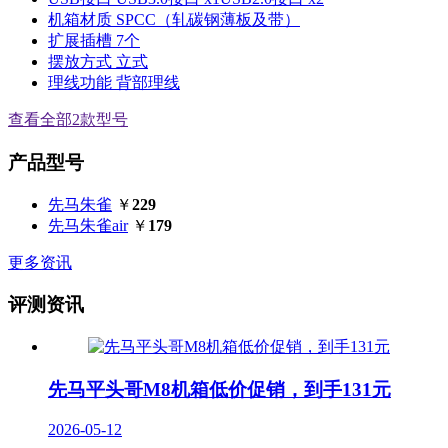
机箱材质
SPCC（轧碳钢薄板及带）
扩展插槽
7个
摆放方式
立式
理线功能
背部理线
查看全部2款型号
产品型号
先马朱雀
￥
229
先马朱雀air
￥
179
更多资讯
评测资讯
先马平头哥M8机箱低价促销，到手131元
2026-05-12