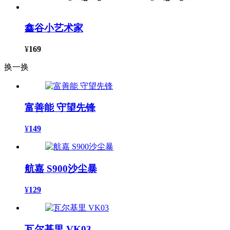
鑫谷小艺术家
¥
169
换一换
富善能 守望先锋
¥
149
航嘉 S900沙尘暴
¥
129
瓦尔基里 VK03