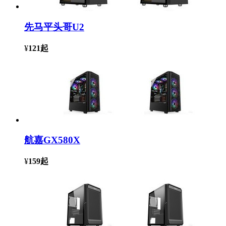
先马平头哥U2
¥
121
起
航嘉GX580X
¥
159
起