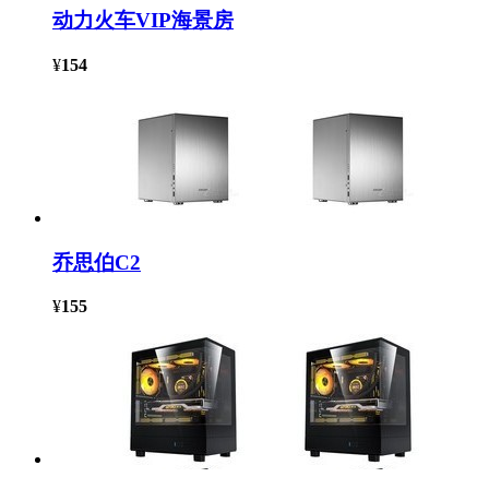
动力火车VIP海景房
¥
154
乔思伯C2
¥
155