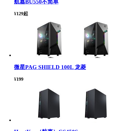
航嘉BU550不简单
¥
129
起
微星PAG SHIELD 100L 龙菱
¥
199