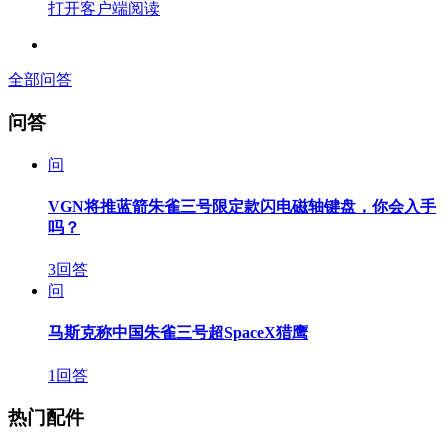
打开客户端阅读
全部问答
问答
问
VGN将推蓝箭朱雀三号限定款闪电磁轴键盘，你会入手
吗？
3回答
问
马斯克称中国朱雀三号超SpaceX猎鹰
1回答
热门配件