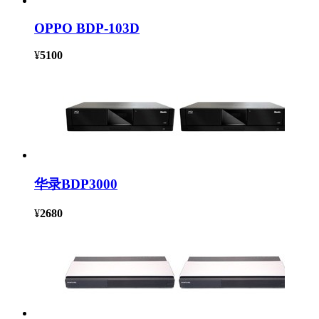
OPPO BDP-103D
¥
5100
华录BDP3000
¥
2680