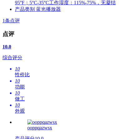
95°F；5°C-35°C工作湿度：115%-75%，无凝结
产品类别
蓝光播放器
1
条点评
点评
10.0
综合评分
10
性价比
10
功能
10
做工
10
外观
ooppqazwsx
产品评分
10.0