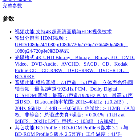
完整参数
参数
视频功能
支持4K超高清画质与HDR视像技术
输出分辨率
HDMI视频：
UHD/1080p24/1080p/1080i/720p/576p/576i/480p/480i、
1080p24/720p标准3D格式
光碟格式
4K UHD Blu-ray、Blu-ray、Blu-ray 3D、DVD-
Video、DVD-Audio、AVCHD、SACD、CD、Kodak
Picture CD、CD-R/RW、DVD±R/RW、DVD±R DL、
BD-R/RE
音频功能
模拟音频：7.1声道、5.1声道、立体声光纤/同
轴音频：最高2声道/192kHz PCM、Dolby Digital、
DTSHDMI音频：最高7.1声道/192kHz PCM、最高5.1声
道DSD、Bitstream频率范围: 20Hz–48kHz（±0.2dB）、
20Hz–96kHz （-4dB ~ +0.05dB）信噪比: ＞112dB （A加
权、非静音）总谐波失真+噪音: ＜0.001%（1kHz at
0dBFS、20kHz LPF）串扰: ＜-103dB （A加权）
其它功能
BD Profile：BD-ROM Profile 6 版本 3.1（与
BD-ROM Profile 5 版本 2.5兼容）工作温度：41°F-