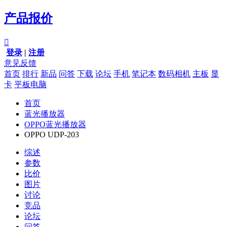
产品报价

登录
|
注册
意见反馈
首页
排行
新品
问答
下载
论坛
手机
笔记本
数码相机
主板
显
卡
平板电脑
首页
蓝光播放器
OPPO蓝光播放器
OPPO UDP-203
综述
参数
比价
图片
讨论
竞品
论坛
问答