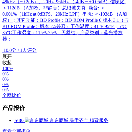
48kHz（±0.2dB）、20Hz–96kHz （-4dB ~ +0.05dB）信噪比:
＞112dB （A加权、非静音）总谐波失真+噪音: ＜
0.001%（1kHz at 0dBFS、20kHz LPF）串扰: ＜-103dB （A加
权）；其它功能：BD Profile：BD-ROM Profile 6 版本 3.1（与
BD-ROM Profile 5 版本 2.5兼容）工作温度：41°F-95°F；5°C-
35°C工作湿度：115%-75%，无凝结；产品类别：蓝光播放
器；
...
10.0
分
/
1人评分
展开
收起
100%
0%
0%
0%
0%
全网比价
产品报价
￥
30
京东商城
品类齐全 精致服务
查看全部报价