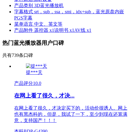
产品类别
3D蓝光播放机
字幕格式
srt，sub，ssa，smi，idx+sub，蓝光原盘内嵌
PGS字幕
菜单语言
中文、英文等
产品附件
遥控器 x1说明书 x1AV线 x1
热门蓝光播放器用户口碑
共有739条口碑
提***天
产品评分
10.0
在网上看了很久，才决...
在网上看了很久，才决定买下的，活动价很诱人。网上
也有黑杰科的，但是，我试了一下，至少到现在还算满
意，支持国产！！！
杰科BDP-G4390