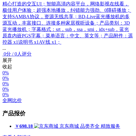
精心打造的交互UI；智能高清内容平台，网络影视在线看，
极佳用户体验；超强本地播放，纠错能力强劲、0障碍播放；
支持SAMBA协议，资源无线共享；BD-Live蓝光播放机的多
源互动，丰富接口、连接多种家居视听设备；产品类别：3D
蓝光播放机；字幕格式：srt，sub，ssa，smi，idx+sub，蓝光
原盘内嵌PGS字幕；菜单语言：中文、英文等；产品附件：遥
控器 x1说明书 x1AV线 x1；
...
0
分
/
0人评分
展开
收起
0%
0%
0%
0%
0%
全网比价
产品报价
￥
698.18
京东商城
品类齐全 精致服务