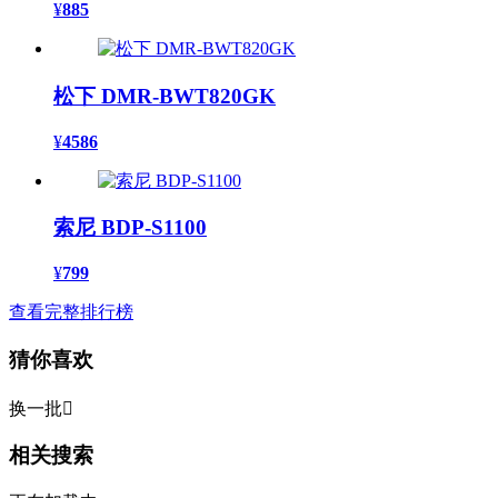
¥
885
松下 DMR-BWT820GK
¥
4586
索尼 BDP-S1100
¥
799
查看完整排行榜
猜你喜欢
换一批

相关搜索