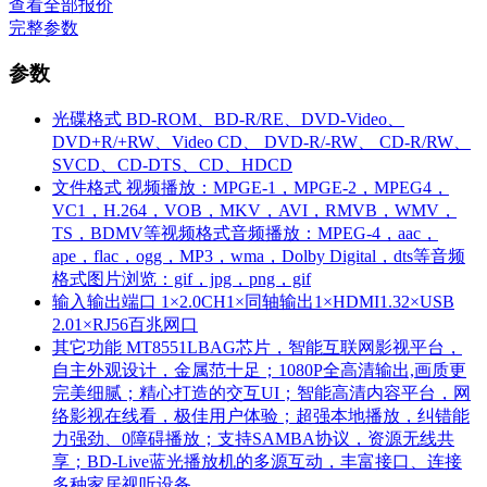
查看全部报价
完整参数
参数
光碟格式
BD-ROM、BD-R/RE、DVD-Video、
DVD+R/+RW、Video CD、 DVD-R/-RW、 CD-R/RW、
SVCD、CD-DTS、CD、HDCD
文件格式
视频播放：MPGE-1，MPGE-2，MPEG4，
VC1，H.264，VOB，MKV，AVI，RMVB，WMV，
TS，BDMV等视频格式音频播放：MPEG-4，aac，
ape，flac，ogg，MP3，wma，Dolby Digital，dts等音频
格式图片浏览：gif，jpg，png，gif
输入输出端口
1×2.0CH1×同轴输出1×HDMI1.32×USB
2.01×RJ56百兆网口
其它功能
MT8551LBAG芯片，智能互联网影视平台，
自主外观设计，金属范十足；1080P全高清输出,画质更
完美细腻；精心打造的交互UI；智能高清内容平台，网
络影视在线看，极佳用户体验；超强本地播放，纠错能
力强劲、0障碍播放；支持SAMBA协议，资源无线共
享；BD-Live蓝光播放机的多源互动，丰富接口、连接
多种家居视听设备