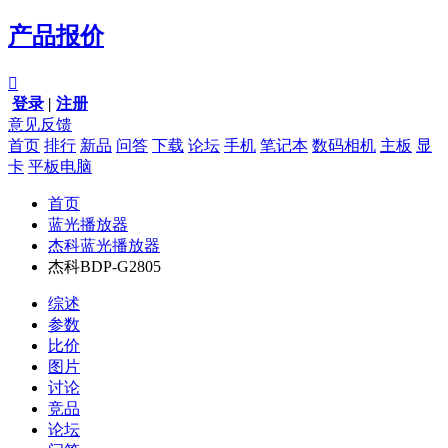
产品报价

登录
|
注册
意见反馈
首页
排行
新品
问答
下载
论坛
手机
笔记本
数码相机
主板
显
卡
平板电脑
首页
蓝光播放器
杰科蓝光播放器
杰科BDP-G2805
综述
参数
比价
图片
讨论
竞品
论坛