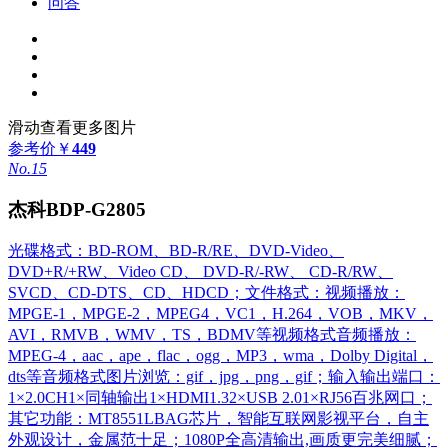
问答
滑动查看更多图片
参考价
￥
449
No.15
杰科BDP-G2805
光碟格式：BD-ROM、BD-R/RE、DVD-Video、
DVD+R/+RW、Video CD、 DVD-R/-RW、 CD-R/RW、
SVCD、CD-DTS、CD、HDCD；文件格式：视频播放：
MPGE-1，MPGE-2，MPEG4，VC1，H.264，VOB，MKV，
AVI，RMVB，WMV，TS，BDMV等视频格式音频播放：
MPEG-4，aac，ape，flac，ogg，MP3，wma，Dolby Digital，
dts等音频格式图片浏览：gif，jpg，png，gif；输入输出端口：
1×2.0CH1×同轴输出1×HDMI1.32×USB 2.01×RJ56百兆网口；
其它功能：MT8551LBAG芯片，智能互联网影视平台，自主
外观设计，金属范十足；1080P全高清输出,画质更完美细腻；