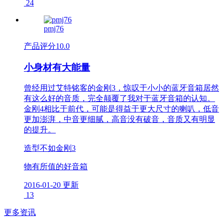
24
pmj76
产品评分
10.0
小身材有大能量
曾经用过艾特铭客的金刚3，惊叹于小小的蓝牙音箱居然
有这么好的音质，完全颠覆了我对于蓝牙音箱的认知。
金刚4相比于前代，可能是得益于更大尺寸的喇叭，低音
更加澎湃，中音更细腻，高音没有破音，音质又有明显
的提升。
造型不如金刚3
物有所值的好音箱
2016-01-20 更新
13
更多资讯