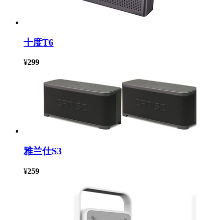
十度T6
¥
299
雅兰仕S3
¥
259