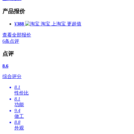
产品报价
¥
388
淘宝
上淘宝 更超值
查看全部报价
6
条点评
点评
8.6
综合评分
8.1
性价比
8.1
功能
9.4
做工
8.8
外观