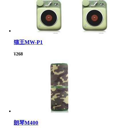
猫王MW-P1
¥
268
朗琴M400