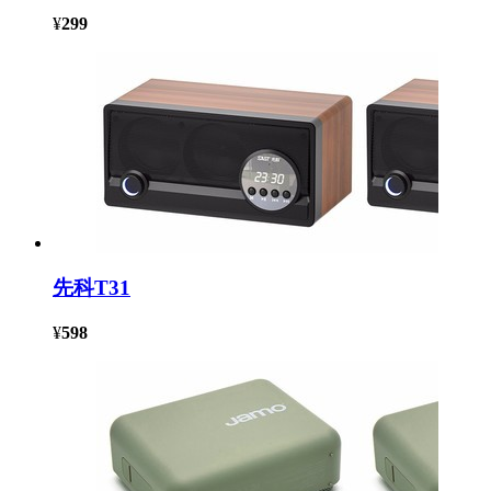
¥
299
先科T31
¥
598