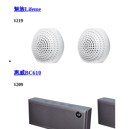
魅族Lifeme
¥
219
惠威BC610
¥
209