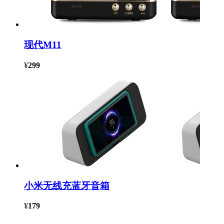
现代M11
¥
299
小米无线充蓝牙音箱
¥
179