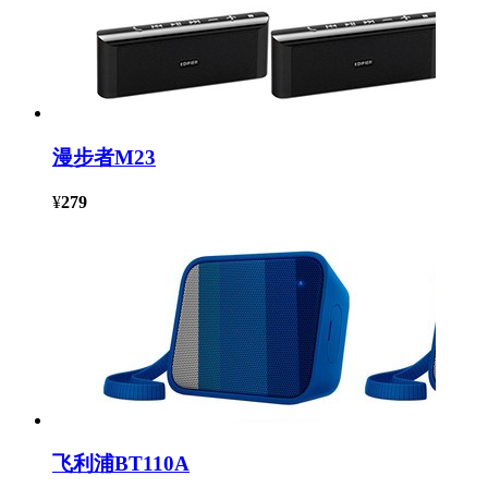
漫步者M23
¥
279
飞利浦BT110A