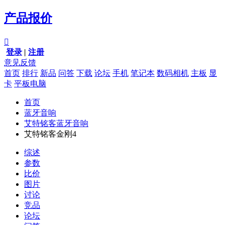
产品报价

登录
|
注册
意见反馈
首页
排行
新品
问答
下载
论坛
手机
笔记本
数码相机
主板
显
卡
平板电脑
首页
蓝牙音响
艾特铭客蓝牙音响
艾特铭客金刚4
综述
参数
比价
图片
讨论
竞品
论坛