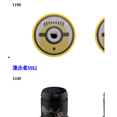
¥
199
漫步者M82
¥
249