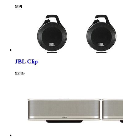
¥
99
JBL Clip
¥
219