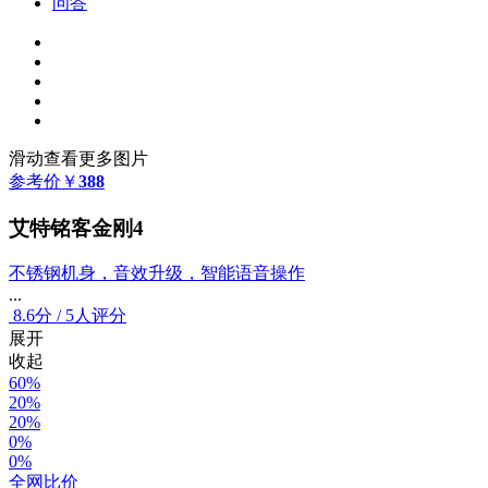
问答
滑动查看更多图片
参考价
￥
388
艾特铭客金刚4
不锈钢机身，音效升级，智能语音操作
...
8.6
分
/
5人评分
展开
收起
60%
20%
20%
0%
0%
全网比价