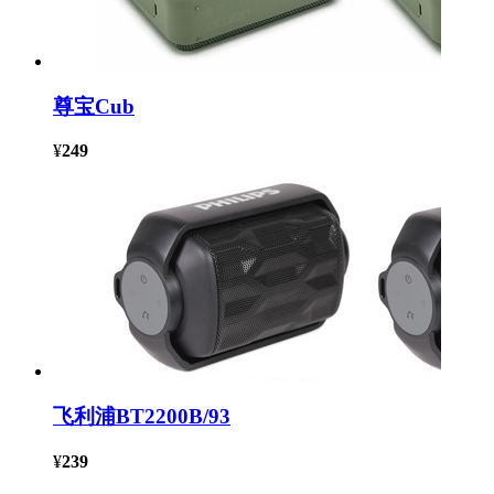
尊宝Cub
¥
249
飞利浦BT2200B/93
¥
239