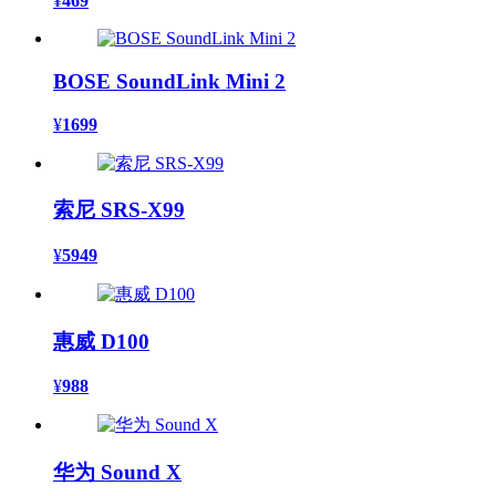
¥
469
BOSE SoundLink Mini 2
¥
1699
索尼 SRS-X99
¥
5949
惠威 D100
¥
988
华为 Sound X