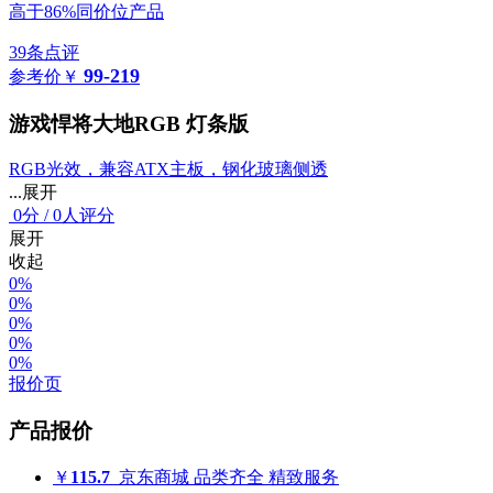
高于86%同价位产品
39条点评
99-219
参考价
￥
游戏悍将大地RGB 灯条版
RGB光效，兼容ATX主板，钢化玻璃侧透
...展开
0
分
/
0人评分
展开
收起
0%
0%
0%
0%
0%
报价页
产品报价
￥
115.7
京东商城
品类齐全 精致服务