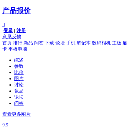
产品报价

登录
|
注册
意见反馈
首页
排行
新品
问答
下载
论坛
手机
笔记本
数码相机
主板
显
卡
平板电脑
综述
参数
比价
图片
讨论
竞品
论坛
问答
查看更多图片
9.9