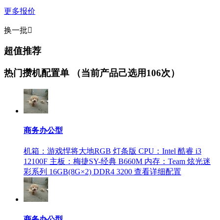
更多报价
换一批

超值推荐
热门攒机配置单
（当前产品己选用106次）
商务办公型
机箱：游戏悍将大地RGB 灯条版
CPU：Intel 酷睿 i3
12100F
主板：梅捷SY-经典 B660M
内存：Team 炫光迷
彩系列 16GB(8G×2) DDR4 3200
查看详细配置
商务办公型