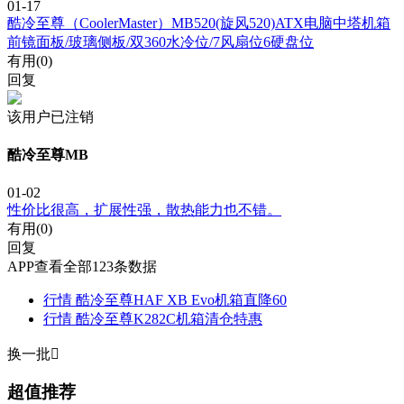
01-17
酷冷至尊（CoolerMaster）MB520(旋风520)ATX电脑中塔机箱
前镜面板/玻璃侧板/双360水冷位/7风扇位6硬盘位
有用(
0
)
回复
该用户已注销
酷冷至尊MB
01-02
性价比很高，扩展性强，散热能力也不错。
有用(
0
)
回复
APP查看全部123条数据
行情
酷冷至尊HAF XB Evo机箱直降60
行情
酷冷至尊K282C机箱清仓特惠
换一批

超值推荐