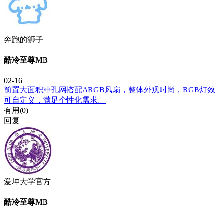
奔跑的狮子
酷冷至尊MB
02-16
前置大面积冲孔网搭配ARGB风扇，整体外观时尚，RGB灯效
可自定义，满足个性化需求。
有用(
0
)
回复
爱坤大学官方
酷冷至尊MB