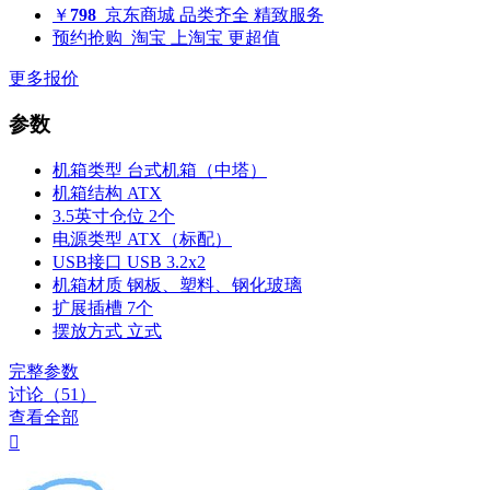
￥
798
京东商城
品类齐全 精致服务
预约抢购
淘宝
上淘宝 更超值
更多报价
参数
机箱类型
台式机箱（中塔）
机箱结构
ATX
3.5英寸仓位
2个
电源类型
ATX（标配）
USB接口
USB 3.2x2
机箱材质
钢板、塑料、钢化玻璃
扩展插槽
7个
摆放方式
立式
完整参数
讨论（51）
查看全部
