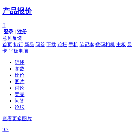
产品报价

登录
|
注册
意见反馈
首页
排行
新品
问答
下载
论坛
手机
笔记本
数码相机
主板
显
卡
平板电脑
综述
参数
比价
图片
讨论
竞品
问答
论坛
查看更多图片
9.7