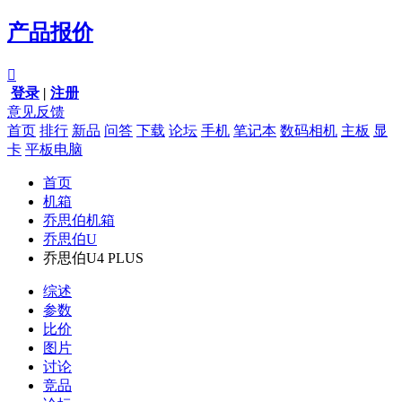
产品报价

登录
|
注册
意见反馈
首页
排行
新品
问答
下载
论坛
手机
笔记本
数码相机
主板
显
卡
平板电脑
首页
机箱
乔思伯机箱
乔思伯U
乔思伯U4 PLUS
综述
参数
比价
图片
讨论
竞品