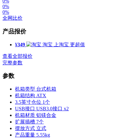
0%
0%
0%
全网比价
产品报价
¥
349
淘宝
上淘宝 更超值
查看全部报价
完整参数
参数
机箱类型
台式机箱
机箱结构
ATX
3.5英寸仓位
1个
USB接口
USB3.0接口 x2
机箱材质
铝镁合金
扩展插槽
7个
摆放方式
立式
产品重量
5.55kg