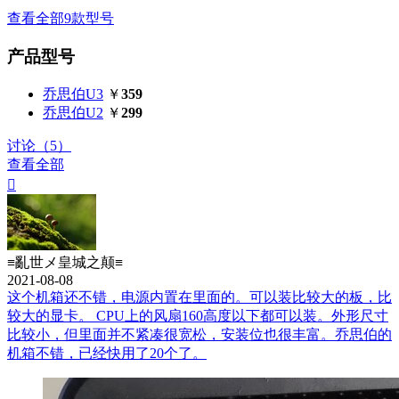
查看全部9款型号
产品型号
乔思伯U3
￥
359
乔思伯U2
￥
299
讨论（5）
查看全部

≡亂世メ皇城之颠≡
2021-08-08
这个机箱还不错，电源内置在里面的。可以装比较大的板，比
较大的显卡。 CPU上的风扇160高度以下都可以装。外形尺寸
比较小，但里面并不紧凑很宽松，安装位也很丰富。乔思伯的
机箱不错，已经快用了20个了。