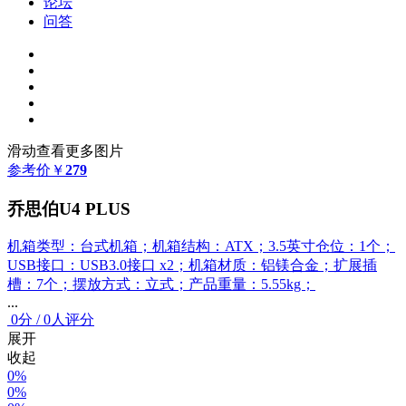
论坛
问答
滑动查看更多图片
参考价
￥
279
乔思伯U4 PLUS
机箱类型：台式机箱；机箱结构：ATX；3.5英寸仓位：1个；
USB接口：USB3.0接口 x2；机箱材质：铝镁合金；扩展插
槽：7个；摆放方式：立式；产品重量：5.55kg；
...
0
分
/
0人评分
展开
收起
0%
0%