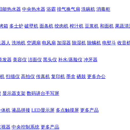
阳能热水器
中央热水器
浴霸
排气换气扇
洗碗机
消毒柜
烤箱
多士炉
破壁机
面条机
绞肉机
榨汁机
豆浆机
和面机
果蔬清
机器人
洗地机
空调扇
电风扇
加湿器
除湿机
除螨机
电熨斗
收音
美发器
美容仪
洁面仪
黑头仪
补水/蒸脸仪
冲牙器
机
扫描仪
高拍仪
传真机
复印机
墨盒
硒鼓
更多办公
架
显示器支架
数码讲台手写屏
一体机
液晶拼接
LED显示屏
多点触摸屏
更多产品
监视器
中央控制系统
更多产品