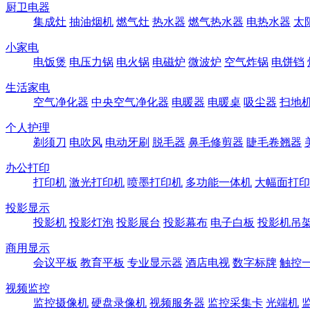
厨卫电器
集成灶
抽油烟机
燃气灶
热水器
燃气热水器
电热水器
太
小家电
电饭煲
电压力锅
电火锅
电磁炉
微波炉
空气炸锅
电饼铛
生活家电
空气净化器
中央空气净化器
电暖器
电暖桌
吸尘器
扫地
个人护理
剃须刀
电吹风
电动牙刷
脱毛器
鼻毛修剪器
睫毛卷翘器
办公打印
打印机
激光打印机
喷墨打印机
多功能一体机
大幅面打印
投影显示
投影机
投影灯泡
投影展台
投影幕布
电子白板
投影机吊
商用显示
会议平板
教育平板
专业显示器
酒店电视
数字标牌
触控
视频监控
监控摄像机
硬盘录像机
视频服务器
监控采集卡
光端机