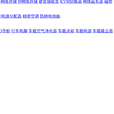
网络存储
IP网络存储
硬盘抽取盒
KVM切换器
网络延长器
磁带
DU电源分配器
精密空调
防静电地板
D导航
行车电脑
车载空气净化器
车载冰箱
车载电源
车载吸尘器