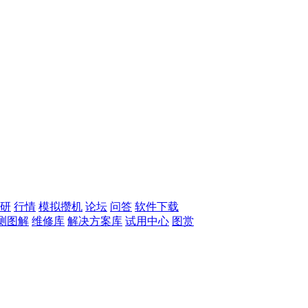
研
行情
模拟攒机
论坛
问答
软件下载
测图解
维修库
解决方案库
试用中心
图赏