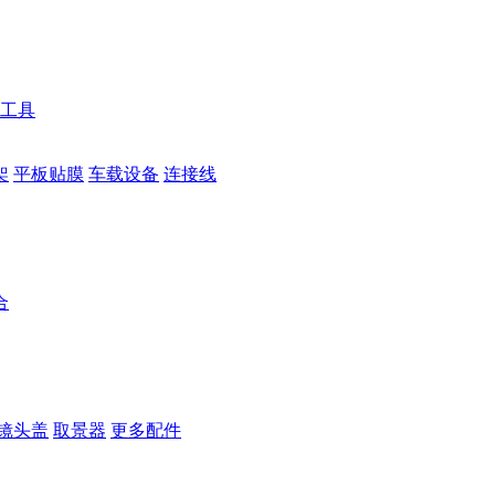
工具
架
平板贴膜
车载设备
连接线
合
镜头盖
取景器
更多配件