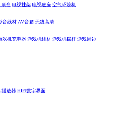
机顶盒
电视挂架
电视底座
空气环境机
影音线材
AV音箱
无线高清
游戏机充电器
游戏机线材
游戏机摇杆
游戏周边
数字播放器
HIFI数字界面