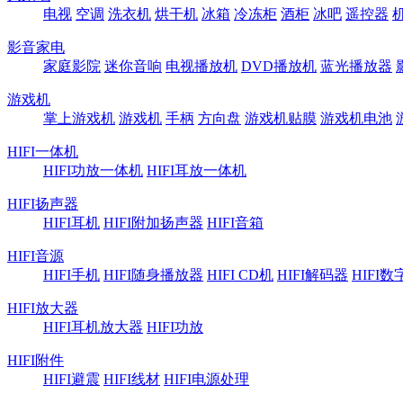
电视
空调
洗衣机
烘干机
冰箱
冷冻柜
酒柜
冰吧
遥控器
影音家电
家庭影院
迷你音响
电视播放机
DVD播放机
蓝光播放器
游戏机
掌上游戏机
游戏机
手柄
方向盘
游戏机贴膜
游戏机电池
HIFI一体机
HIFI功放一体机
HIFI耳放一体机
HIFI扬声器
HIFI耳机
HIFI附加扬声器
HIFI音箱
HIFI音源
HIFI手机
HIFI随身播放器
HIFI CD机
HIFI解码器
HIFI
HIFI放大器
HIFI耳机放大器
HIFI功放
HIFI附件
HIFI避震
HIFI线材
HIFI电源处理