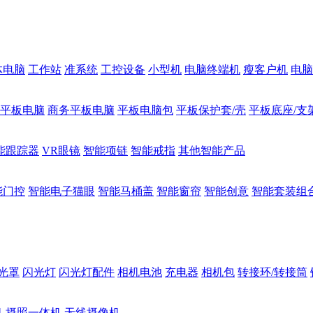
体电脑
工作站
准系统
工控设备
小型机
电脑终端机
瘦客户机
电脑
1平板电脑
商务平板电脑
平板电脑包
平板保护套/壳
平板底座/支
能跟踪器
VR眼镜
智能项链
智能戒指
其他智能产品
能门控
智能电子猫眼
智能马桶盖
智能窗帘
智能创意
智能套装组
光罩
闪光灯
闪光灯配件
相机电池
充电器
相机包
转接环/转接筒
机
摄照一体机
无线摄像机