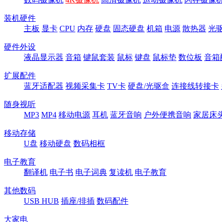
装机硬件
主板
显卡
CPU
内存
硬盘
固态硬盘
机箱
电源
散热器
光
硬件外设
液晶显示器
音箱
键鼠套装
鼠标
键盘
鼠标垫
数位板
音箱
扩展配件
蓝牙适配器
视频采集卡
TV卡
硬盘/光驱盒
连接线转接卡
随身视听
MP3
MP4
移动电源
耳机
蓝牙音响
户外便携音响
家居床
移动存储
U盘
移动硬盘
数码相框
电子教育
翻译机
电子书
电子词典
复读机
电子教育
其他数码
USB HUB
插座/排插
数码配件
大家电