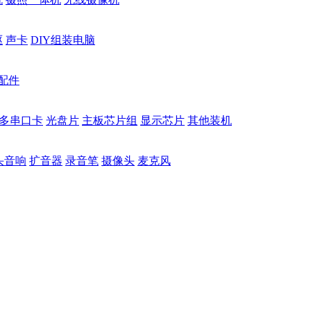
驱
声卡
DIY组装电脑
配件
多串口卡
光盘片
主板芯片组
显示芯片
其他装机
头音响
扩音器
录音笔
摄像头
麦克风