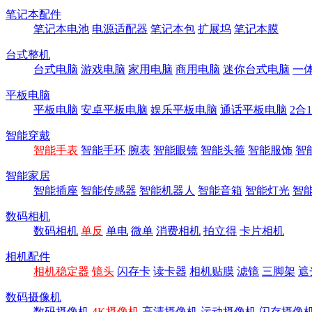
笔记本配件
笔记本电池
电源适配器
笔记本包
扩展坞
笔记本膜
台式整机
台式电脑
游戏电脑
家用电脑
商用电脑
迷你台式电脑
一
平板电脑
平板电脑
安卓平板电脑
娱乐平板电脑
通话平板电脑
2合
智能穿戴
智能手表
智能手环
腕表
智能眼镜
智能头箍
智能服饰
智
智能家居
智能插座
智能传感器
智能机器人
智能音箱
智能灯光
智
数码相机
数码相机
单反
单电
微单
消费相机
拍立得
卡片相机
相机配件
相机稳定器
镜头
闪存卡
读卡器
相机贴膜
滤镜
三脚架
遮
数码摄像机
数码摄像机
4K摄像机
高清摄像机
运动摄像机
闪存摄像