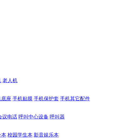
机
老人机
机底座
手机贴膜
手机保护套
手机其它配件
会议电话
呼叫中心设备
呼叫器
公本
校园学生本
影音娱乐本