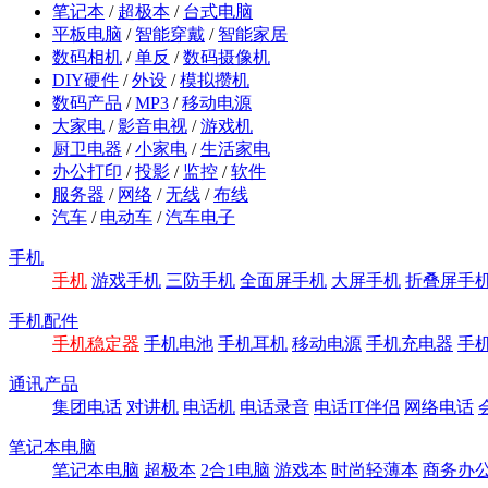
笔记本
/
超极本
/
台式电脑
平板电脑
/
智能穿戴
/
智能家居
数码相机
/
单反
/
数码摄像机
DIY硬件
/
外设
/
模拟攒机
数码产品
/
MP3
/
移动电源
大家电
/
影音电视
/
游戏机
厨卫电器
/
小家电
/
生活家电
办公打印
/
投影
/
监控
/
软件
服务器
/
网络
/
无线
/
布线
汽车
/
电动车
/
汽车电子
手机
手机
游戏手机
三防手机
全面屏手机
大屏手机
折叠屏手
手机配件
手机稳定器
手机电池
手机耳机
移动电源
手机充电器
手
通讯产品
集团电话
对讲机
电话机
电话录音
电话IT伴侣
网络电话
笔记本电脑
笔记本电脑
超极本
2合1电脑
游戏本
时尚轻薄本
商务办