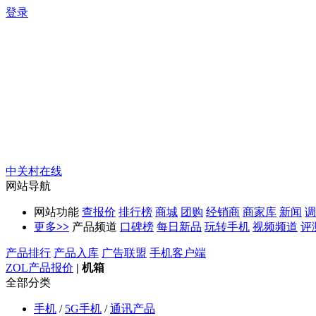
登录
中关村在线
网站导航
网站功能
查报价
排行榜
商城
团购
经销商
商家库
新闻
调
更多
>>
产品频道
口碑榜
每日新品
玩转手机
视频频道
评
产品排行
产品入库
广告联盟
手机客户端
ZOL产品报价
|
机箱
全部分类
手机
/
5G手机
/
通讯产品