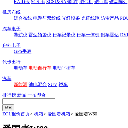
RAID卡
SCSI卡
SCSI及SAS配件
磁带机
磁带库
磁盘阵列
机房布线
综合布线
电缆与双绞线
光纤设备
光纤线缆
防雷产品
P
汽车电子
导航仪
雷达预警仪
行车记录仪
行车一体机
倒车雷达
DV
户外电子
GPS手表
代步出行
电动车
电动自行车
电动平衡车
汽车
新能源
油电混合
SUV
轿车
排行榜
新品
一拍即合
ZOL报价首页
>
机箱
>
爱国者机箱
>
爱国者W60