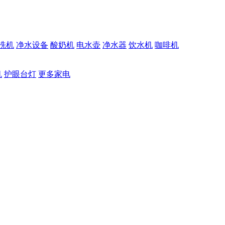
洗机
净水设备
酸奶机
电水壶
净水器
饮水机
咖啡机
机
护眼台灯
更多家电