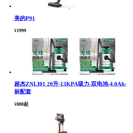
美的P91
¥
1999
超杰ZNLI01 20升-13KPA吸力-双电池-4.0Ah-
标配套
¥
888
起