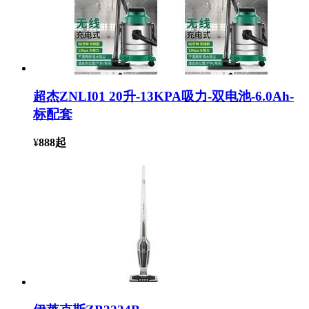
超杰ZNLI01 20升-13KPA吸力-双电池-6.0Ah-
标配套
¥
888
起