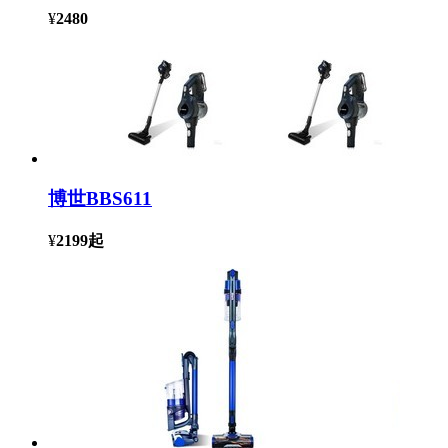
¥
2480
博世BBS611
¥
2199
起