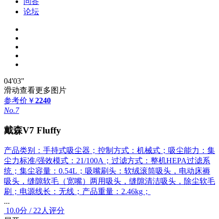
问答
论坛
04'03"
滑动查看更多图片
参考价
￥
2240
No.7
戴森V7 Fluffy
产品类别：手持式吸尘器；控制方式：机械式；吸尘能力：集
尘力标准/强效模式：21/100A；过滤方式：整机HEPA过滤系
统；集尘容量：0.54L；吸嘴刷头：软绒滚筒吸头，电动床褥
吸头，缝隙软毛（宽嘴）两用吸头，缝隙清洁吸头，除尘软毛
刷；电源线长：无线；产品重量：2.46kg；
...
10.0
分
/
22人评分