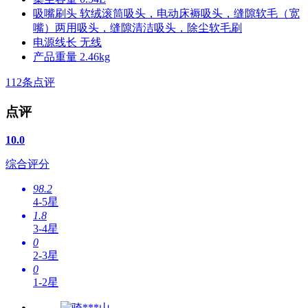
吸嘴刷头
软绒滚筒吸头，电动床褥吸头，缝隙软毛（宽
嘴）两用吸头，缝隙清洁吸头，除尘软毛刷
电源线长
无线
产品重量
2.46kg
112
条点评
点评
10.0
综合评分
98.2
4-5星
1.8
3-4星
0
2-3星
0
1-2星