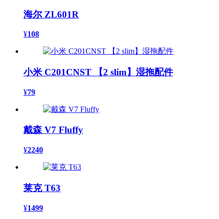
海尔 ZL601R
¥
108
小米 C201CNST 【2 slim】湿拖配件
¥
79
戴森 V7 Fluffy
¥
2240
莱克 T63
¥
1499