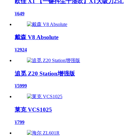
欧佳 X1 【一键抖尘干湿吹】X1大吸力25L
¥
649
戴森 V8 Absolute
¥
2924
追觅 Z20 Station增强版
¥
5999
莱克 VCS1025
¥
799