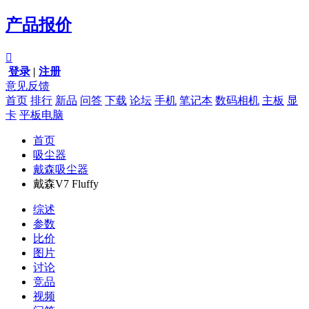
产品报价

登录
|
注册
意见反馈
首页
排行
新品
问答
下载
论坛
手机
笔记本
数码相机
主板
显
卡
平板电脑
首页
吸尘器
戴森吸尘器
戴森V7 Fluffy
综述
参数
比价
图片
讨论
竞品
视频