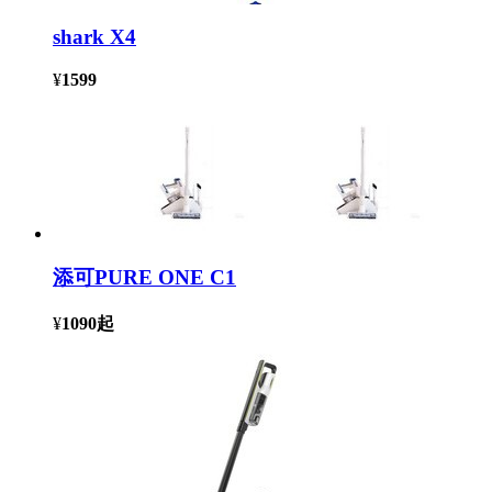
shark X4
¥
1599
添可PURE ONE C1
¥
1090
起