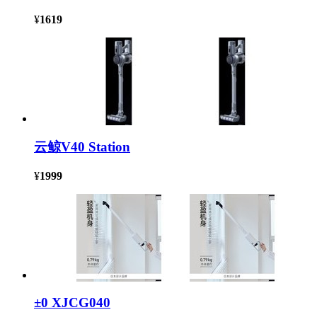
¥
1619
云鲸V40 Station
¥
1999
±0 XJCG040