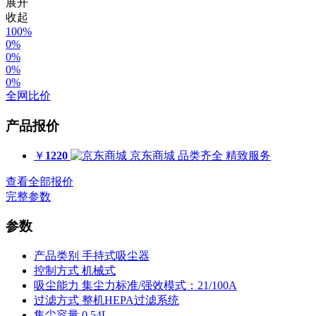
展开
收起
100%
0%
0%
0%
0%
全网比价
产品报价
￥
1220
京东商城
品类齐全 精致服务
查看全部报价
完整参数
参数
产品类别
手持式吸尘器
控制方式
机械式
吸尘能力
集尘力标准/强效模式：21/100A
过滤方式
整机HEPA过滤系统
集尘容量
0.54L