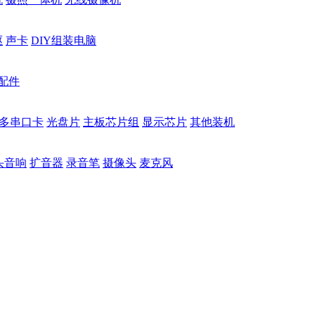
驱
声卡
DIY组装电脑
配件
多串口卡
光盘片
主板芯片组
显示芯片
其他装机
头音响
扩音器
录音笔
摄像头
麦克风