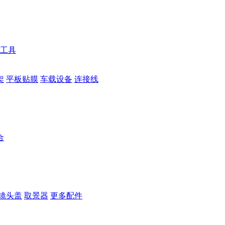
工具
架
平板贴膜
车载设备
连接线
合
镜头盖
取景器
更多配件