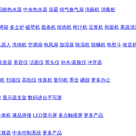
阳能热水器
中央热水器
浴霸
排气换气扇
洗碗机
消毒柜
烤箱
多士炉
破壁机
面条机
绞肉机
榨汁机
豆浆机
和面机
果蔬清
机器人
洗地机
空调扇
电风扇
加湿器
除湿机
除螨机
电熨斗
收音
美发器
美容仪
洁面仪
黑头仪
补水/蒸脸仪
冲牙器
机
扫描仪
高拍仪
传真机
复印机
墨盒
硒鼓
更多办公
架
显示器支架
数码讲台手写屏
一体机
液晶拼接
LED显示屏
多点触摸屏
更多产品
监视器
中央控制系统
更多产品