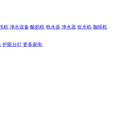
洗机
净水设备
酸奶机
电水壶
净水器
饮水机
咖啡机
机
护眼台灯
更多家电