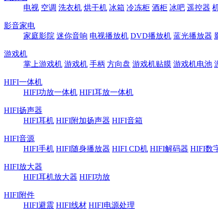
电视
空调
洗衣机
烘干机
冰箱
冷冻柜
酒柜
冰吧
遥控器
影音家电
家庭影院
迷你音响
电视播放机
DVD播放机
蓝光播放器
游戏机
掌上游戏机
游戏机
手柄
方向盘
游戏机贴膜
游戏机电池
HIFI一体机
HIFI功放一体机
HIFI耳放一体机
HIFI扬声器
HIFI耳机
HIFI附加扬声器
HIFI音箱
HIFI音源
HIFI手机
HIFI随身播放器
HIFI CD机
HIFI解码器
HIFI
HIFI放大器
HIFI耳机放大器
HIFI功放
HIFI附件
HIFI避震
HIFI线材
HIFI电源处理