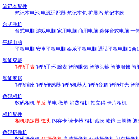
笔记本配件
笔记本电池
电源适配器
笔记本包
扩展坞
笔记本膜
台式整机
台式电脑
游戏电脑
家用电脑
商用电脑
迷你台式电脑
一
平板电脑
平板电脑
安卓平板电脑
娱乐平板电脑
通话平板电脑
2合
智能穿戴
智能手表
智能手环
腕表
智能眼镜
智能头箍
智能服饰
智
智能家居
智能插座
智能传感器
智能机器人
智能音箱
智能灯光
智
数码相机
数码相机
单反
单电
微单
消费相机
拍立得
卡片相机
相机配件
相机稳定器
镜头
闪存卡
读卡器
相机贴膜
滤镜
三脚架
遮
数码摄像机
数码摄像机
4K摄像机
高清摄像机
运动摄像机
闪存摄像