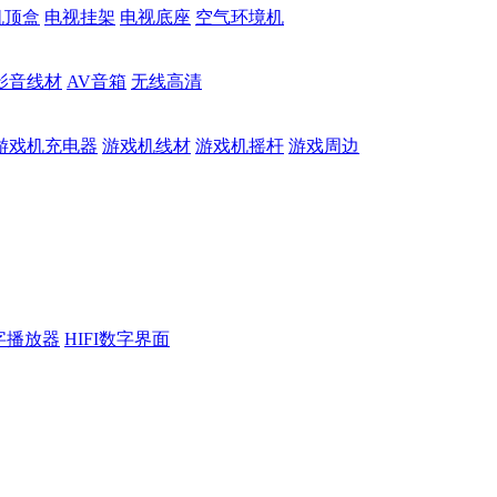
机顶盒
电视挂架
电视底座
空气环境机
影音线材
AV音箱
无线高清
游戏机充电器
游戏机线材
游戏机摇杆
游戏周边
数字播放器
HIFI数字界面