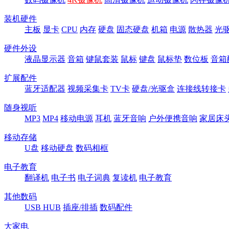
装机硬件
主板
显卡
CPU
内存
硬盘
固态硬盘
机箱
电源
散热器
光
硬件外设
液晶显示器
音箱
键鼠套装
鼠标
键盘
鼠标垫
数位板
音箱
扩展配件
蓝牙适配器
视频采集卡
TV卡
硬盘/光驱盒
连接线转接卡
随身视听
MP3
MP4
移动电源
耳机
蓝牙音响
户外便携音响
家居床
移动存储
U盘
移动硬盘
数码相框
电子教育
翻译机
电子书
电子词典
复读机
电子教育
其他数码
USB HUB
插座/排插
数码配件
大家电