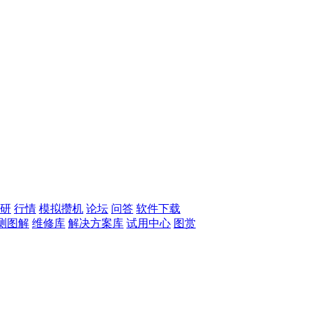
研
行情
模拟攒机
论坛
问答
软件下载
测图解
维修库
解决方案库
试用中心
图赏