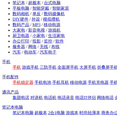
笔记本
/
超极本
/
台式电脑
平板电脑
/
智能穿戴
/
智能家居
数码相机
/
单反
/
数码摄像机
DIY硬件
/
外设
/
模拟攒机
数码产品
/
MP3
/
移动电源
大家电
/
影音电视
/
游戏机
厨卫电器
/
小家电
/
生活家电
办公打印
/
投影
/
监控
/
软件
服务器
/
网络
/
无线
/
布线
汽车
/
电动车
/
汽车电子
手机
手机
游戏手机
三防手机
全面屏手机
大屏手机
折叠屏手
手机配件
手机稳定器
手机电池
手机耳机
移动电源
手机充电器
手
通讯产品
集团电话
对讲机
电话机
电话录音
电话IT伴侣
网络电话
笔记本电脑
笔记本电脑
超极本
2合1电脑
游戏本
时尚轻薄本
商务办