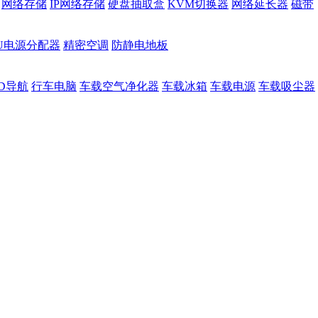
网络存储
IP网络存储
硬盘抽取盒
KVM切换器
网络延长器
磁带
DU电源分配器
精密空调
防静电地板
D导航
行车电脑
车载空气净化器
车载冰箱
车载电源
车载吸尘器