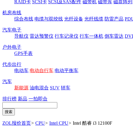
RAID卡
SCSI卡
SCSI及SAS配件
磁带机
磁带库
磁盘阵列
机房布线
综合布线
电缆与双绞线
光纤设备
光纤线缆
防雷产品
P
汽车电子
导航仪
雷达预警仪
行车记录仪
行车一体机
倒车雷达
DV
户外电子
GPS手表
代步出行
电动车
电动自行车
电动平衡车
汽车
新能源
油电混合
SUV
轿车
排行榜
新品
一拍即合
ZOL报价首页
>
CPU
>
Intel CPU
>
Intel 酷睿 i3 12100F