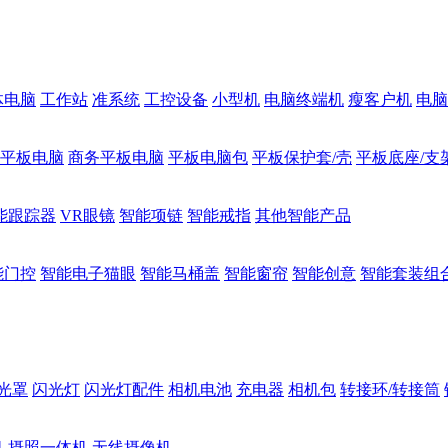
体电脑
工作站
准系统
工控设备
小型机
电脑终端机
瘦客户机
电脑
1平板电脑
商务平板电脑
平板电脑包
平板保护套/壳
平板底座/支
能跟踪器
VR眼镜
智能项链
智能戒指
其他智能产品
能门控
智能电子猫眼
智能马桶盖
智能窗帘
智能创意
智能套装组
光罩
闪光灯
闪光灯配件
相机电池
充电器
相机包
转接环/转接筒
机
摄照一体机
无线摄像机