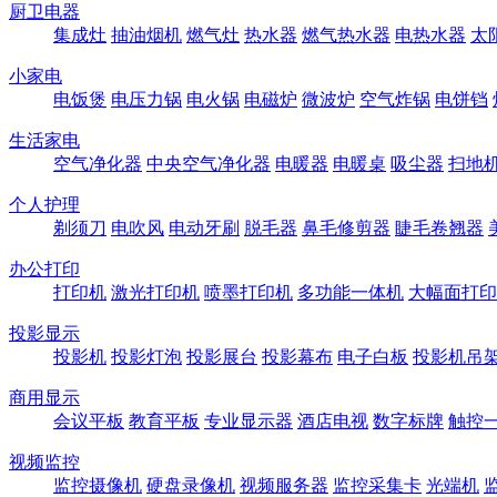
厨卫电器
集成灶
抽油烟机
燃气灶
热水器
燃气热水器
电热水器
太
小家电
电饭煲
电压力锅
电火锅
电磁炉
微波炉
空气炸锅
电饼铛
生活家电
空气净化器
中央空气净化器
电暖器
电暖桌
吸尘器
扫地
个人护理
剃须刀
电吹风
电动牙刷
脱毛器
鼻毛修剪器
睫毛卷翘器
办公打印
打印机
激光打印机
喷墨打印机
多功能一体机
大幅面打印
投影显示
投影机
投影灯泡
投影展台
投影幕布
电子白板
投影机吊
商用显示
会议平板
教育平板
专业显示器
酒店电视
数字标牌
触控
视频监控
监控摄像机
硬盘录像机
视频服务器
监控采集卡
光端机