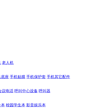
机
老人机
机底座
手机贴膜
手机保护套
手机其它配件
会议电话
呼叫中心设备
呼叫器
公本
校园学生本
影音娱乐本