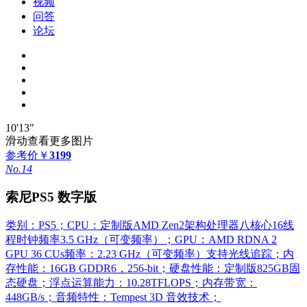
视频
问答
论坛
10'13"
滑动查看更多图片
参考价
￥
3199
No.14
索尼PS5 数字版
类别：PS5；CPU：定制版AMD Zen2架构处理器八核心16线
程时钟频率3.5 GHz（可变频率）；GPU：AMD RDNA 2
GPU 36 CUs频率：2.23 GHz（可变频率）支持光线追踪；内
存性能：16GB GDDR6，256-bit；硬盘性能：定制版825GB固
态硬盘；浮点运算能力：10.28TFLOPS；内存带宽：
448GB/s；音频特性：Tempest 3D 音效技术；