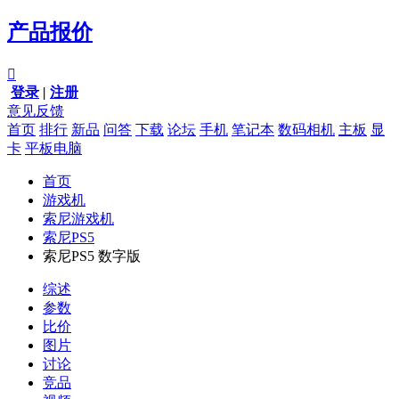
产品报价

登录
|
注册
意见反馈
首页
排行
新品
问答
下载
论坛
手机
笔记本
数码相机
主板
显
卡
平板电脑
首页
游戏机
索尼游戏机
索尼PS5
索尼PS5 数字版
综述
参数
比价
图片
讨论
竞品