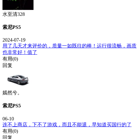
水至清328
索尼PS5
2024-07-19
用了几天才来评价的，质量一如既往的棒！运行很流畅，画质
也非常好！值了
有用(
0
)
回复
嫣然兮。
索尼PS5
06-10
连不上商店，下不了游戏，而且不能退，早知道买国行的了
有用(
0
)
回复