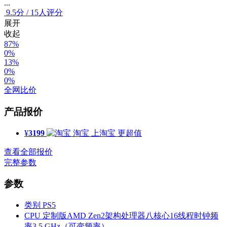
...
9.5
分
/
15人评分
展开
收起
87%
0%
13%
0%
0%
全网比价
产品报价
¥
3199
淘宝
上淘宝 更超值
查看全部报价
完整参数
参数
类别
PS5
CPU
定制版AMD Zen2架构处理器八核心16线程时钟频
率3.5 GHz（可变频率）