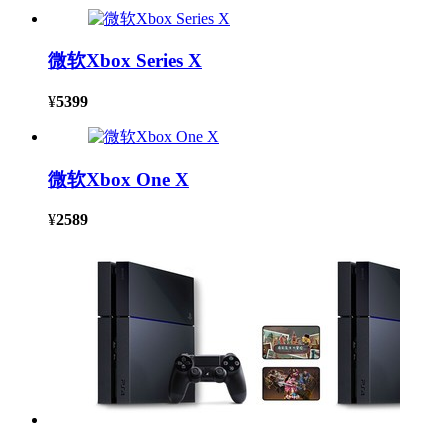
微软Xbox Series X
¥
5399
微软Xbox One X
¥
2589