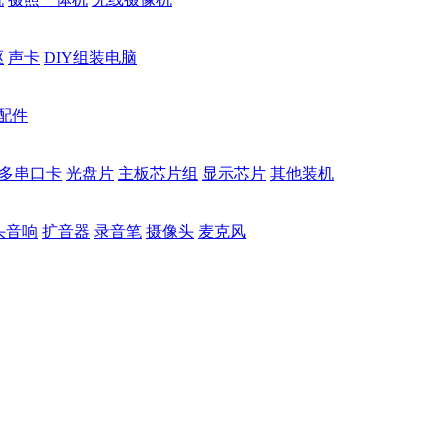
驱
声卡
DIY组装电脑
配件
多串口卡
光盘片
主板芯片组
显示芯片
其他装机
头音响
扩音器
录音笔
摄像头
麦克风