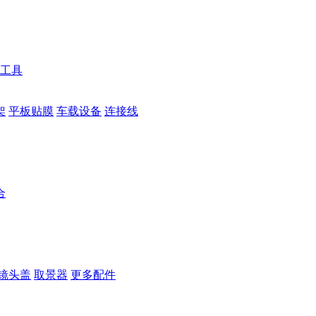
工具
架
平板贴膜
车载设备
连接线
合
镜头盖
取景器
更多配件