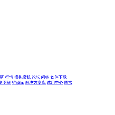
研
行情
模拟攒机
论坛
问答
软件下载
测图解
维修库
解决方案库
试用中心
图赏