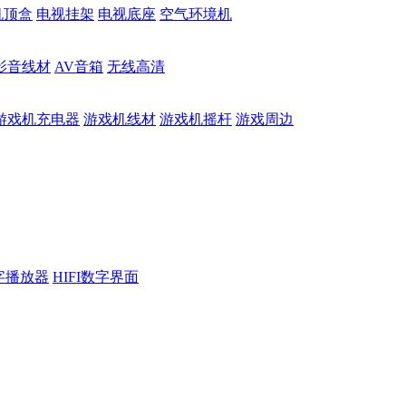
机顶盒
电视挂架
电视底座
空气环境机
影音线材
AV音箱
无线高清
游戏机充电器
游戏机线材
游戏机摇杆
游戏周边
数字播放器
HIFI数字界面