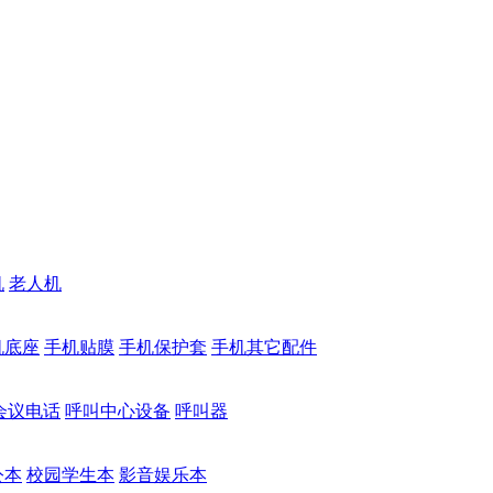
机
老人机
机底座
手机贴膜
手机保护套
手机其它配件
会议电话
呼叫中心设备
呼叫器
公本
校园学生本
影音娱乐本