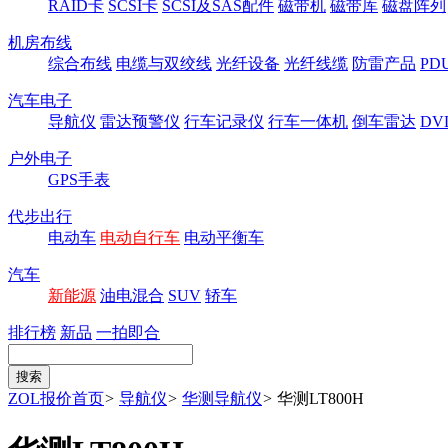
RAID卡
SCSI卡
SCSI及SAS配件
磁带机
磁带库
磁盘阵列
机房布线
综合布线
电缆与双绞线
光纤设备
光纤线缆
防雷产品
P
汽车电子
导航仪
雷达预警仪
行车记录仪
行车一体机
倒车雷达
DV
户外电子
GPS手表
代步出行
电动车
电动自行车
电动平衡车
汽车
新能源
油电混合
SUV
轿车
排行榜
新品
一拍即合
ZOL报价首页
>
导航仪
>
华测导航仪
>
华测LT800H