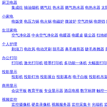
厨卫电器
集成灶
抽油烟机
燃气灶
热水器
燃气热水器
电热水器
太
小家电
电饭煲
电压力锅
电火锅
电磁炉
微波炉
空气炸锅
电饼铛
生活家电
空气净化器
中央空气净化器
电暖器
电暖桌
吸尘器
扫地
个人护理
剃须刀
电吹风
电动牙刷
脱毛器
鼻毛修剪器
睫毛卷翘器
办公打印
打印机
激光打印机
喷墨打印机
多功能一体机
大幅面打印
投影显示
投影机
投影灯泡
投影展台
投影幕布
电子白板
投影机吊
商用显示
会议平板
教育平板
专业显示器
酒店电视
数字标牌
触控
视频监控
监控摄像机
硬盘录像机
视频服务器
监控采集卡
光端机