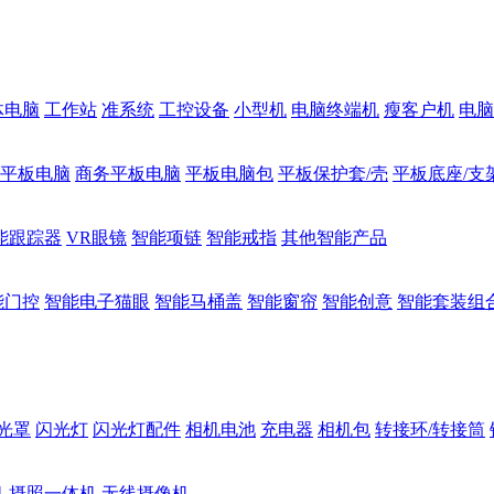
体电脑
工作站
准系统
工控设备
小型机
电脑终端机
瘦客户机
电脑
1平板电脑
商务平板电脑
平板电脑包
平板保护套/壳
平板底座/支
能跟踪器
VR眼镜
智能项链
智能戒指
其他智能产品
能门控
智能电子猫眼
智能马桶盖
智能窗帘
智能创意
智能套装组
光罩
闪光灯
闪光灯配件
相机电池
充电器
相机包
转接环/转接筒
机
摄照一体机
无线摄像机