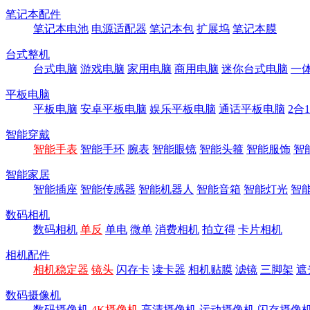
笔记本配件
笔记本电池
电源适配器
笔记本包
扩展坞
笔记本膜
台式整机
台式电脑
游戏电脑
家用电脑
商用电脑
迷你台式电脑
一
平板电脑
平板电脑
安卓平板电脑
娱乐平板电脑
通话平板电脑
2合
智能穿戴
智能手表
智能手环
腕表
智能眼镜
智能头箍
智能服饰
智
智能家居
智能插座
智能传感器
智能机器人
智能音箱
智能灯光
智
数码相机
数码相机
单反
单电
微单
消费相机
拍立得
卡片相机
相机配件
相机稳定器
镜头
闪存卡
读卡器
相机贴膜
滤镜
三脚架
遮
数码摄像机
数码摄像机
4K摄像机
高清摄像机
运动摄像机
闪存摄像