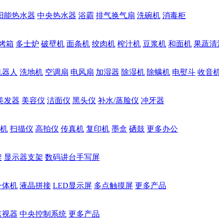
阳能热水器
中央热水器
浴霸
排气换气扇
洗碗机
消毒柜
烤箱
多士炉
破壁机
面条机
绞肉机
榨汁机
豆浆机
和面机
果蔬清
机器人
洗地机
空调扇
电风扇
加湿器
除湿机
除螨机
电熨斗
收音
美发器
美容仪
洁面仪
黑头仪
补水/蒸脸仪
冲牙器
机
扫描仪
高拍仪
传真机
复印机
墨盒
硒鼓
更多办公
架
显示器支架
数码讲台手写屏
一体机
液晶拼接
LED显示屏
多点触摸屏
更多产品
监视器
中央控制系统
更多产品