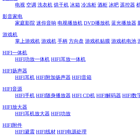
电视
空调
洗衣机
烘干机
冰箱
冷冻柜
酒柜
冰吧
遥控器
影音家电
家庭影院
迷你音响
电视播放机
DVD播放机
蓝光播放器
游戏机
掌上游戏机
游戏机
手柄
方向盘
游戏机贴膜
游戏机电池
HIFI一体机
HIFI功放一体机
HIFI耳放一体机
HIFI扬声器
HIFI耳机
HIFI附加扬声器
HIFI音箱
HIFI音源
HIFI手机
HIFI随身播放器
HIFI CD机
HIFI解码器
HIFI
HIFI放大器
HIFI耳机放大器
HIFI功放
HIFI附件
HIFI避震
HIFI线材
HIFI电源处理