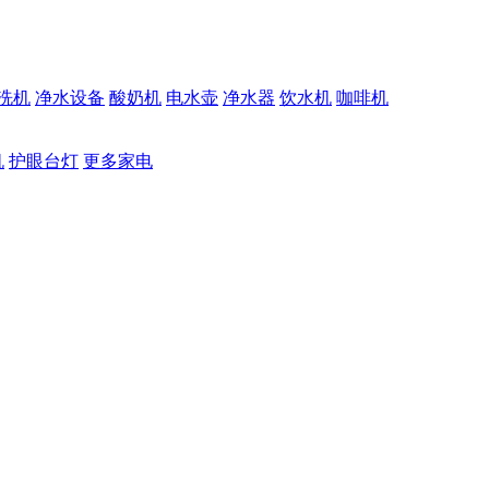
洗机
净水设备
酸奶机
电水壶
净水器
饮水机
咖啡机
机
护眼台灯
更多家电