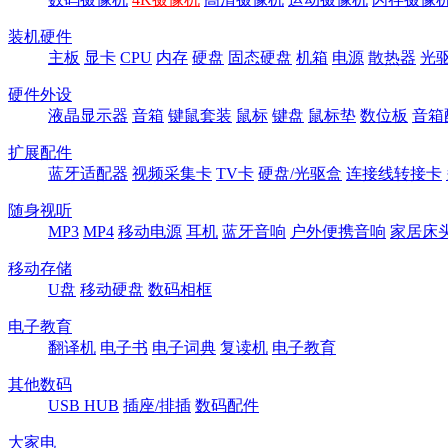
装机硬件
主板
显卡
CPU
内存
硬盘
固态硬盘
机箱
电源
散热器
光
硬件外设
液晶显示器
音箱
键鼠套装
鼠标
键盘
鼠标垫
数位板
音箱
扩展配件
蓝牙适配器
视频采集卡
TV卡
硬盘/光驱盒
连接线转接卡
随身视听
MP3
MP4
移动电源
耳机
蓝牙音响
户外便携音响
家居床
移动存储
U盘
移动硬盘
数码相框
电子教育
翻译机
电子书
电子词典
复读机
电子教育
其他数码
USB HUB
插座/排插
数码配件
大家电