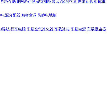
网络存储
IP网络存储
硬盘抽取盒
KVM切换器
网络延长器
磁带
DU电源分配器
精密空调
防静电地板
D导航
行车电脑
车载空气净化器
车载冰箱
车载电源
车载吸尘器