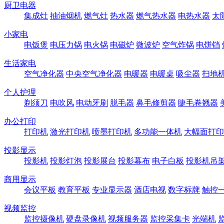
厨卫电器
集成灶
抽油烟机
燃气灶
热水器
燃气热水器
电热水器
太
小家电
电饭煲
电压力锅
电火锅
电磁炉
微波炉
空气炸锅
电饼铛
生活家电
空气净化器
中央空气净化器
电暖器
电暖桌
吸尘器
扫地
个人护理
剃须刀
电吹风
电动牙刷
脱毛器
鼻毛修剪器
睫毛卷翘器
办公打印
打印机
激光打印机
喷墨打印机
多功能一体机
大幅面打印
投影显示
投影机
投影灯泡
投影展台
投影幕布
电子白板
投影机吊
商用显示
会议平板
教育平板
专业显示器
酒店电视
数字标牌
触控
视频监控
监控摄像机
硬盘录像机
视频服务器
监控采集卡
光端机