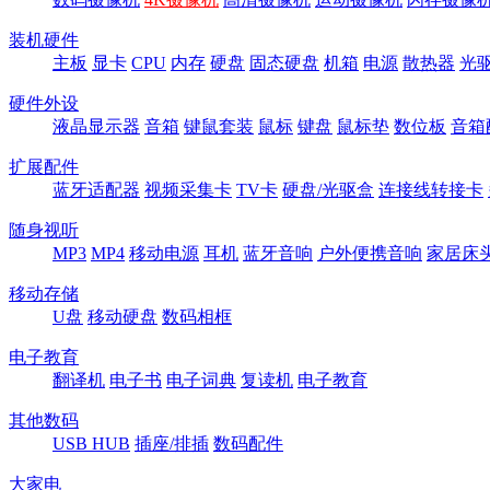
装机硬件
主板
显卡
CPU
内存
硬盘
固态硬盘
机箱
电源
散热器
光
硬件外设
液晶显示器
音箱
键鼠套装
鼠标
键盘
鼠标垫
数位板
音箱
扩展配件
蓝牙适配器
视频采集卡
TV卡
硬盘/光驱盒
连接线转接卡
随身视听
MP3
MP4
移动电源
耳机
蓝牙音响
户外便携音响
家居床
移动存储
U盘
移动硬盘
数码相框
电子教育
翻译机
电子书
电子词典
复读机
电子教育
其他数码
USB HUB
插座/排插
数码配件
大家电