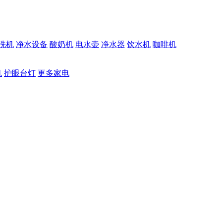
洗机
净水设备
酸奶机
电水壶
净水器
饮水机
咖啡机
机
护眼台灯
更多家电