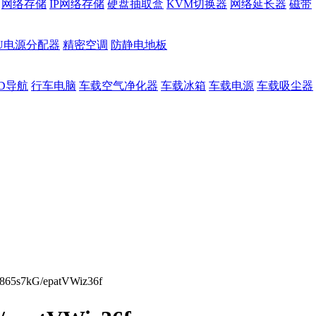
网络存储
IP网络存储
硬盘抽取盒
KVM切换器
网络延长器
磁带
DU电源分配器
精密空调
防静电地板
D导航
行车电脑
车载空气净化器
车载冰箱
车载电源
车载吸尘器
5s7kG/epatVWiz36f