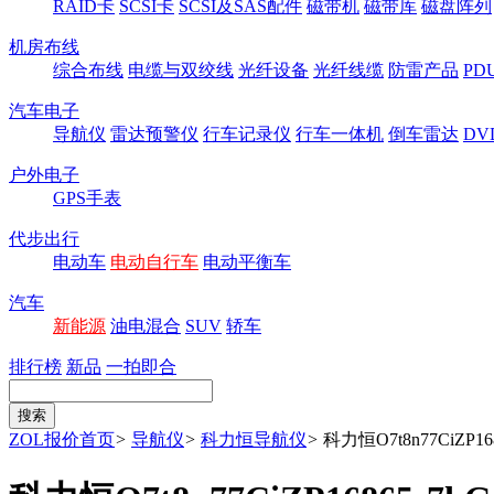
RAID卡
SCSI卡
SCSI及SAS配件
磁带机
磁带库
磁盘阵列
机房布线
综合布线
电缆与双绞线
光纤设备
光纤线缆
防雷产品
P
汽车电子
导航仪
雷达预警仪
行车记录仪
行车一体机
倒车雷达
DV
户外电子
GPS手表
代步出行
电动车
电动自行车
电动平衡车
汽车
新能源
油电混合
SUV
轿车
排行榜
新品
一拍即合
ZOL报价首页
>
导航仪
>
科力恒导航仪
>
科力恒O7t8n77CiZP1686