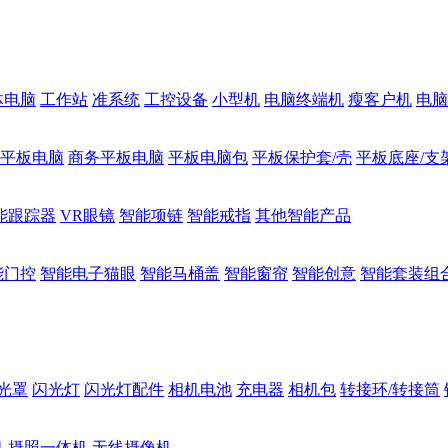
体电脑
工作站
准系统
工控设备
小型机
电脑终端机
瘦客户机
电脑
1平板电脑
商务平板电脑
平板电脑包
平板保护套/壳
平板底座/支
能跟踪器
VR眼镜
智能项链
智能戒指
其他智能产品
能门控
智能电子猫眼
智能马桶盖
智能窗帘
智能创意
智能套装组
光罩
闪光灯
闪光灯配件
相机电池
充电器
相机包
转接环/转接筒
机
摄照一体机
无线摄像机