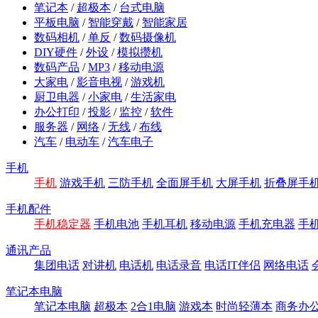
笔记本
/
超极本
/
台式电脑
平板电脑
/
智能穿戴
/
智能家居
数码相机
/
单反
/
数码摄像机
DIY硬件
/
外设
/
模拟攒机
数码产品
/
MP3
/
移动电源
大家电
/
影音电视
/
游戏机
厨卫电器
/
小家电
/
生活家电
办公打印
/
投影
/
监控
/
软件
服务器
/
网络
/
无线
/
布线
汽车
/
电动车
/
汽车电子
手机
手机
游戏手机
三防手机
全面屏手机
大屏手机
折叠屏手
手机配件
手机稳定器
手机电池
手机耳机
移动电源
手机充电器
手
通讯产品
集团电话
对讲机
电话机
电话录音
电话IT伴侣
网络电话
笔记本电脑
笔记本电脑
超极本
2合1电脑
游戏本
时尚轻薄本
商务办