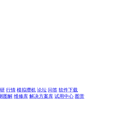
研
行情
模拟攒机
论坛
问答
软件下载
测图解
维修库
解决方案库
试用中心
图赏