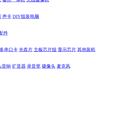
驱
声卡
DIY组装电脑
配件
多串口卡
光盘片
主板芯片组
显示芯片
其他装机
头音响
扩音器
录音笔
摄像头
麦克风