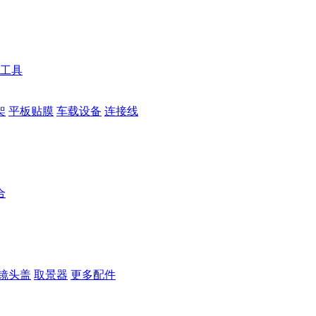
工具
架
平板贴膜
车载设备
连接线
合
镜头盖
取景器
更多配件