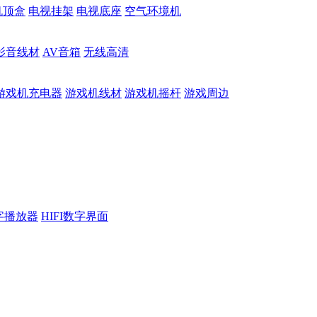
机顶盒
电视挂架
电视底座
空气环境机
影音线材
AV音箱
无线高清
游戏机充电器
游戏机线材
游戏机摇杆
游戏周边
数字播放器
HIFI数字界面