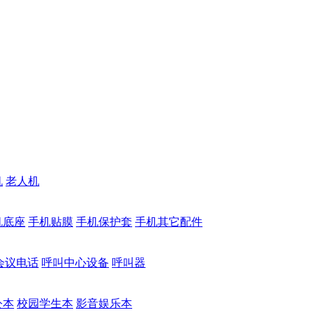
机
老人机
机底座
手机贴膜
手机保护套
手机其它配件
会议电话
呼叫中心设备
呼叫器
公本
校园学生本
影音娱乐本