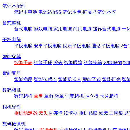
笔记本配件
笔记本电池
电源适配器
笔记本包
扩展坞
笔记本膜
台式整机
台式电脑
游戏电脑
家用电脑
商用电脑
迷你台式电脑
一
平板电脑
平板电脑
安卓平板电脑
娱乐平板电脑
通话平板电脑
2合
智能穿戴
智能手表
智能手环
腕表
智能眼镜
智能头箍
智能服饰
智
智能家居
智能插座
智能传感器
智能机器人
智能音箱
智能灯光
智
数码相机
数码相机
单反
单电
微单
消费相机
拍立得
卡片相机
相机配件
相机稳定器
镜头
闪存卡
读卡器
相机贴膜
滤镜
三脚架
遮
数码摄像机
数码摄像机
4K摄像机
高清摄像机
运动摄像机
闪存摄像