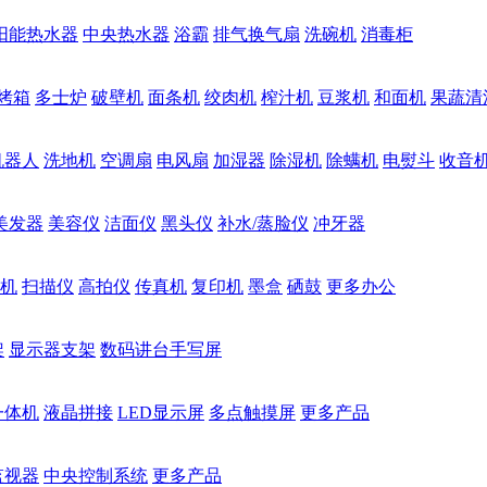
阳能热水器
中央热水器
浴霸
排气换气扇
洗碗机
消毒柜
烤箱
多士炉
破壁机
面条机
绞肉机
榨汁机
豆浆机
和面机
果蔬清
机器人
洗地机
空调扇
电风扇
加湿器
除湿机
除螨机
电熨斗
收音
美发器
美容仪
洁面仪
黑头仪
补水/蒸脸仪
冲牙器
机
扫描仪
高拍仪
传真机
复印机
墨盒
硒鼓
更多办公
架
显示器支架
数码讲台手写屏
一体机
液晶拼接
LED显示屏
多点触摸屏
更多产品
监视器
中央控制系统
更多产品