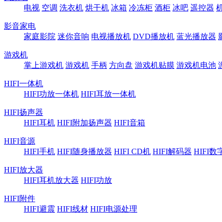
电视
空调
洗衣机
烘干机
冰箱
冷冻柜
酒柜
冰吧
遥控器
影音家电
家庭影院
迷你音响
电视播放机
DVD播放机
蓝光播放器
游戏机
掌上游戏机
游戏机
手柄
方向盘
游戏机贴膜
游戏机电池
HIFI一体机
HIFI功放一体机
HIFI耳放一体机
HIFI扬声器
HIFI耳机
HIFI附加扬声器
HIFI音箱
HIFI音源
HIFI手机
HIFI随身播放器
HIFI CD机
HIFI解码器
HIFI
HIFI放大器
HIFI耳机放大器
HIFI功放
HIFI附件
HIFI避震
HIFI线材
HIFI电源处理