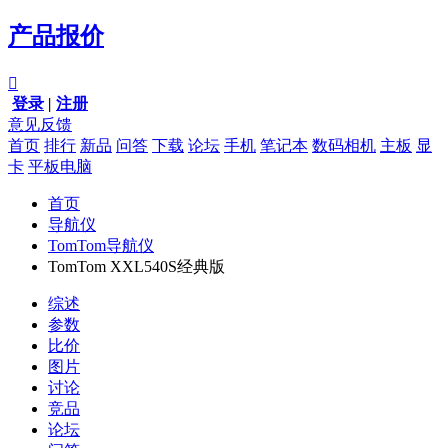
产品报价

登录
|
注册
意见反馈
首页
排行
新品
问答
下载
论坛
手机
笔记本
数码相机
主板
显
卡
平板电脑
首页
导航仪
TomTom导航仪
TomTom XXL540S经典版
综述
参数
比价
图片
讨论
竞品
论坛