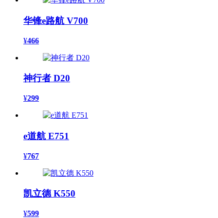
华锋e路航 V700
¥
466
神行者 D20
¥
299
e道航 E751
¥
767
凯立德 K550
¥
599