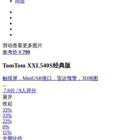
问答
滑动查看更多图片
参考价
￥
799
TomTom XXL540S经典版
触摸屏，MiniUSB接口，雷达预警，3D地图
...
7.6
分
/
9人评分
展开
收起
33%
33%
22%
0%
11%
全网比价