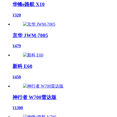
华锋e路航 X10
¥
320
京华 JWM-7005
¥
479
新科 E60
¥
450
神行者 W700雷达版
¥
1300