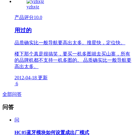
yzhxjz
产品评分
10.0
用过的
品质确实比一般导航要高出太多。搜星快，定位快。
楼下那个真是很搞笑，要买一机多图就去买山寨，所有
的品牌机都不支持一机多图的。 品质确实比一般导航要
高出太多。
2012-04-18 更新
6
全部问答
问答
问
HC05蓝牙模块如何设置成出厂模式