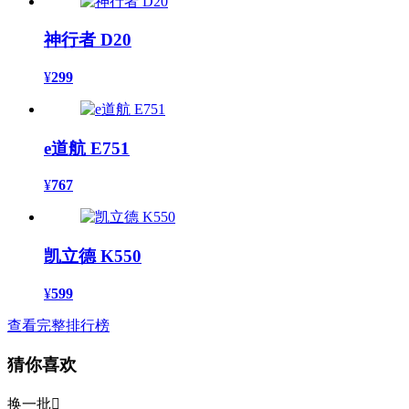
神行者 D20
¥
299
e道航 E751
¥
767
凯立德 K550
¥
599
查看完整排行榜
猜你喜欢
换一批
