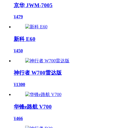
京华 JWM-7005
¥
479
新科 E60
¥
450
神行者 W700雷达版
¥
1300
华锋e路航 V700
¥
466