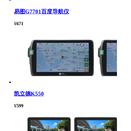
易图G7701百度导航仪
¥
671
凯立德K550
¥
599