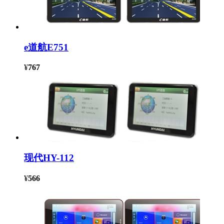
e道航E751
¥
767
现代HY-112
¥
566