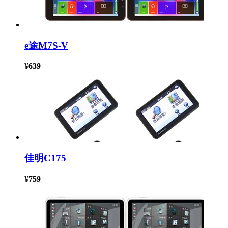
e途M7S-V
¥
639
佳明C175
¥
759