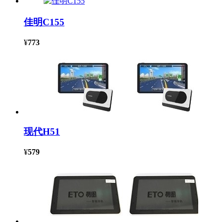
佳明C155
¥
773
现代H51
¥
579