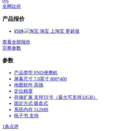
0%
全网比价
产品报价
¥
519
淘宝
上淘宝 更超值
查看全部报价
完整参数
参数
产品类型
PND便携机
屏幕尺寸
7.0英寸 800*400
地图软件
高德
定位精度
存储扩展
支持TF卡（最大可支持32GB）
固定方式
吸盘式
系统内存
512MB
电子书
支持
1
条点评