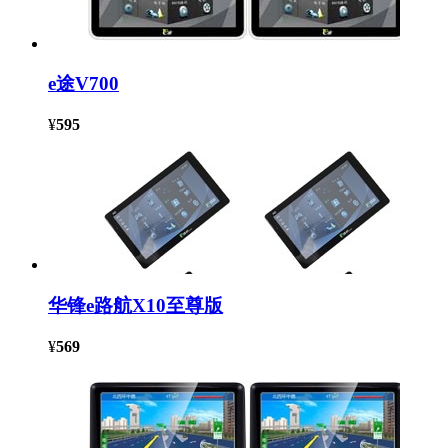
e途V700
¥
595
华锋e路航X10至尊版
¥
569