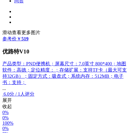
问答
滑动查看更多图片
参考价
￥
519
优路特V10
产品类型：PND便携机；屏幕尺寸：7.0英寸 800*400；地图
软件：高德；定位精度：；存储扩展：支持TF卡（最大可支
持32GB）；固定方式：吸盘式；系统内存：512MB；电子
书：支持；
...
6.0
分
/
1人评分
展开
收起
0%
0%
100%
0%