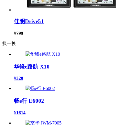
佳明Drive51
¥
799
换一换
华锋e路航 X10
¥
320
畅e行 E6002
¥
1614