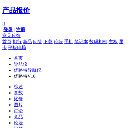
产品报价

登录
|
注册
意见反馈
首页
排行
新品
问答
下载
论坛
手机
笔记本
数码相机
主板
显
卡
平板电脑
首页
导航仪
优路特导航仪
优路特V10
综述
参数
比价
图片
讨论
竞品
论坛