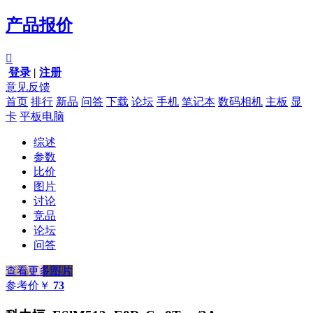
产品报价

登录
|
注册
意见反馈
首页
排行
新品
问答
下载
论坛
手机
笔记本
数码相机
主板
显
卡
平板电脑
综述
参数
比价
图片
讨论
竞品
论坛
问答
查看更多图片
参考价
￥
73