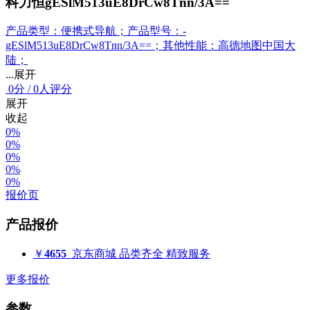
科力恒gESlM513uE8DrCw8Tnn/3A==
产品类型：便携式导航；产品型号：-
gESlM513uE8DrCw8Tnn/3A==；其他性能：高德地图中国大
陆；
...展开
0
分
/
0人评分
展开
收起
0%
0%
0%
0%
0%
报价页
产品报价
￥
4655
京东商城
品类齐全 精致服务
更多报价
参数