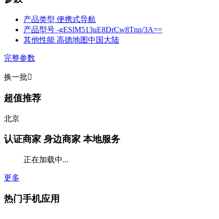
产品类型
便携式导航
产品型号
-gESlM513uE8DrCw8Tnn/3A==
其他性能
高德地图中国大陆
完整参数
换一批

超值推荐
北京
认证商家
身边商家 本地服务
正在加载中...
更多
热门手机应用