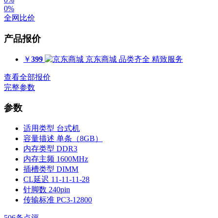
0%
全网比价
产品报价
￥
399
京东商城
品类齐全 精致服务
查看全部报价
完整参数
参数
适用类型
台式机
容量描述
单条（8GB）
内存类型
DDR3
内存主频
1600MHz
插槽类型
DIMM
CL延迟
11-11-11-28
针脚数
240pin
传输标准
PC3-12800
506
条点评