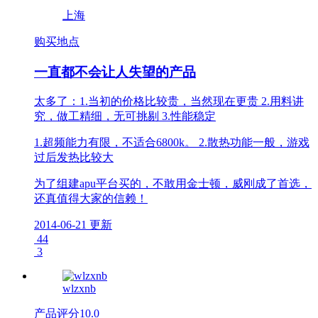
上海
购买地点
一直都不会让人失望的产品
太多了：1.当初的价格比较贵，当然现在更贵 2.用料讲
究，做工精细，无可挑剔 3.性能稳定
1.超频能力有限，不适合6800k。 2.散热功能一般，游戏
过后发热比较大
为了组建apu平台买的，不敢用金士顿，威刚成了首选，
还真值得大家的信赖！
2014-06-21 更新
44
3
wlzxnb
产品评分
10.0