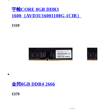
宇帷CORE 8GB DDR3
1600（AVD3U16001108G-1CIR）
¥
319
金邦8GB DDR4 2666
¥
379