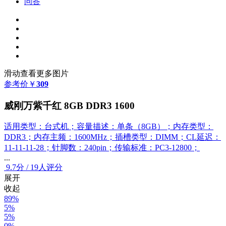
问答
滑动查看更多图片
参考价
￥
309
威刚万紫千红 8GB DDR3 1600
适用类型：台式机；容量描述：单条（8GB）；内存类型：
DDR3；内存主频：1600MHz；插槽类型：DIMM；CL延迟：
11-11-11-28；针脚数：240pin；传输标准：PC3-12800；
...
9.7
分
/
19人评分
展开
收起
89%
5%
5%
0%