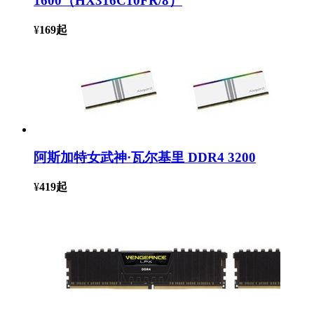
1600（HX316C10FR/8）
¥
169
起
阿斯加特女武神·瓦尔基里 DDR4 3200
¥
419
起