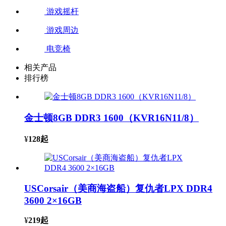
游戏摇杆
游戏周边
电竞椅
相关产品
排行榜
金士顿8GB DDR3 1600（KVR16N11/8）
¥
128
起
USCorsair（美商海盗船）复仇者LPX DDR4
3600 2×16GB
¥
219
起