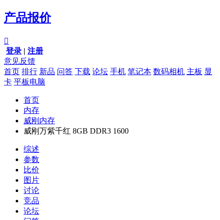
产品报价

登录
|
注册
意见反馈
首页
排行
新品
问答
下载
论坛
手机
笔记本
数码相机
主板
显
卡
平板电脑
首页
内存
威刚内存
威刚万紫千红 8GB DDR3 1600
综述
参数
比价
图片
讨论
竞品
论坛