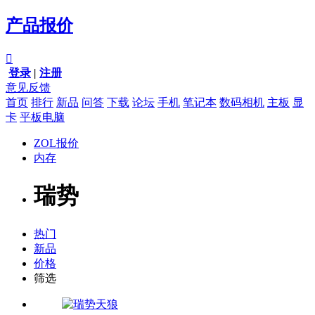
产品报价

登录
|
注册
意见反馈
首页
排行
新品
问答
下载
论坛
手机
笔记本
数码相机
主板
显
卡
平板电脑
ZOL报价
内存
瑞势
热门
新品
价格
筛选