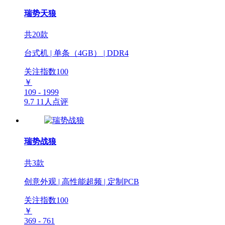
瑞势天狼
共20款
台式机 | 单条（4GB） | DDR4
关注指数
100
￥
109 - 1999
9.7
11人点评
瑞势战狼
共3款
创意外观 | 高性能超频 | 定制PCB
关注指数
100
￥
369 - 761