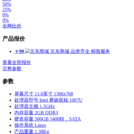
50%
25%
0%
0%
全网比价
产品报价
￥
99
京东商城
品类齐全 精致服务
查看全部报价
完整参数
参数
屏幕尺寸
11.6英寸 1366x768
处理器型号
Intel 赛扬双核 1007U
处理器主频
1.5GHz
内存容量
2GB DDR3
硬盘容量
500GB 5400转，SATA
操作系统
Linux
产品重量
1.38Kg