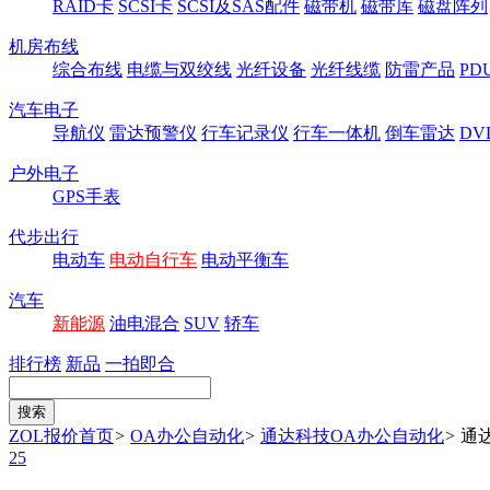
RAID卡
SCSI卡
SCSI及SAS配件
磁带机
磁带库
磁盘阵列
机房布线
综合布线
电缆与双绞线
光纤设备
光纤线缆
防雷产品
P
汽车电子
导航仪
雷达预警仪
行车记录仪
行车一体机
倒车雷达
DV
户外电子
GPS手表
代步出行
电动车
电动自行车
电动平衡车
汽车
新能源
油电混合
SUV
轿车
排行榜
新品
一拍即合
ZOL报价首页
>
OA办公自动化
>
通达科技OA办公自动化
>
通
25