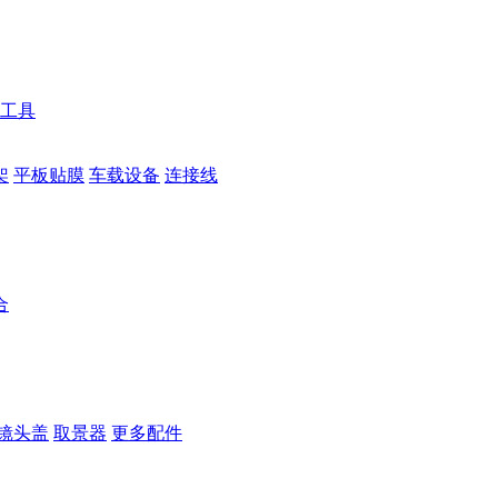
工具
架
平板贴膜
车载设备
连接线
合
镜头盖
取景器
更多配件