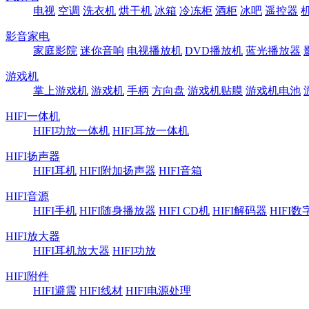
电视
空调
洗衣机
烘干机
冰箱
冷冻柜
酒柜
冰吧
遥控器
影音家电
家庭影院
迷你音响
电视播放机
DVD播放机
蓝光播放器
游戏机
掌上游戏机
游戏机
手柄
方向盘
游戏机贴膜
游戏机电池
HIFI一体机
HIFI功放一体机
HIFI耳放一体机
HIFI扬声器
HIFI耳机
HIFI附加扬声器
HIFI音箱
HIFI音源
HIFI手机
HIFI随身播放器
HIFI CD机
HIFI解码器
HIFI
HIFI放大器
HIFI耳机放大器
HIFI功放
HIFI附件
HIFI避震
HIFI线材
HIFI电源处理