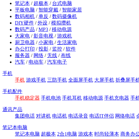
笔记本
/
超极本
/
台式电脑
平板电脑
/
智能穿戴
/
智能家居
数码相机
/
单反
/
数码摄像机
DIY硬件
/
外设
/
模拟攒机
数码产品
/
MP3
/
移动电源
大家电
/
影音电视
/
游戏机
厨卫电器
/
小家电
/
生活家电
办公打印
/
投影
/
监控
/
软件
服务器
/
网络
/
无线
/
布线
汽车
/
电动车
/
汽车电子
手机
手机
游戏手机
三防手机
全面屏手机
大屏手机
折叠屏手
手机配件
手机稳定器
手机电池
手机耳机
移动电源
手机充电器
手
通讯产品
集团电话
对讲机
电话机
电话录音
电话IT伴侣
网络电话
笔记本电脑
笔记本电脑
超极本
2合1电脑
游戏本
时尚轻薄本
商务办