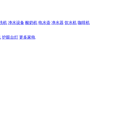
洗机
净水设备
酸奶机
电水壶
净水器
饮水机
咖啡机
机
护眼台灯
更多家电