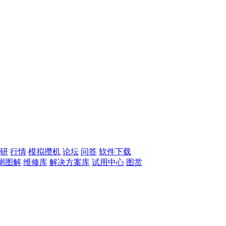
研
行情
模拟攒机
论坛
问答
软件下载
测图解
维修库
解决方案库
试用中心
图赏