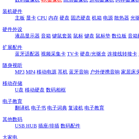
装机硬件
主板
显卡
CPU
内存
硬盘
固态硬盘
机箱
电源
散热器
光
硬件外设
液晶显示器
音箱
键鼠套装
鼠标
键盘
鼠标垫
数位板
音箱
扩展配件
蓝牙适配器
视频采集卡
TV卡
硬盘/光驱盒
连接线转接卡
随身视听
MP3
MP4
移动电源
耳机
蓝牙音响
户外便携音响
家居床
移动存储
U盘
移动硬盘
数码相框
电子教育
翻译机
电子书
电子词典
复读机
电子教育
其他数码
USB HUB
插座/排插
数码配件
大家电