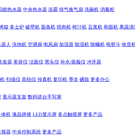
阳能热水器
中央热水器
浴霸
排气换气扇
洗碗机
消毒柜
烤箱
多士炉
破壁机
面条机
绞肉机
榨汁机
豆浆机
和面机
果蔬清
机器人
洗地机
空调扇
电风扇
加湿器
除湿机
除螨机
电熨斗
收音
美发器
美容仪
洁面仪
黑头仪
补水/蒸脸仪
冲牙器
机
扫描仪
高拍仪
传真机
复印机
墨盒
硒鼓
更多办公
架
显示器支架
数码讲台手写屏
一体机
液晶拼接
LED显示屏
多点触摸屏
更多产品
监视器
中央控制系统
更多产品