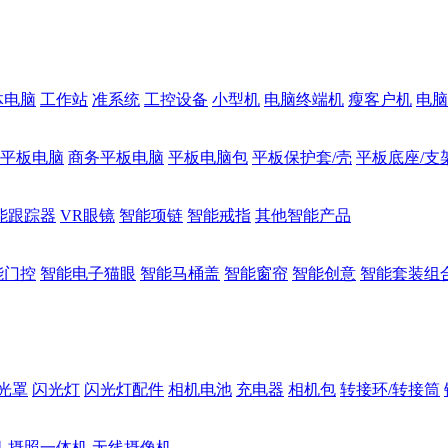
体电脑
工作站
准系统
工控设备
小型机
电脑终端机
瘦客户机
电脑
1平板电脑
商务平板电脑
平板电脑包
平板保护套/壳
平板底座/支
能跟踪器
VR眼镜
智能项链
智能戒指
其他智能产品
能门控
智能电子猫眼
智能马桶盖
智能窗帘
智能创意
智能套装组
光罩
闪光灯
闪光灯配件
相机电池
充电器
相机包
转接环/转接筒
机
摄照一体机
无线摄像机