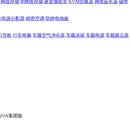
网络存储
IP网络存储
硬盘抽取盒
KVM切换器
网络延长器
磁带
DU电源分配器
精密空调
防静电地板
D导航
行车电脑
车载空气净化器
车载冰箱
车载电源
车载吸尘器
达OA集团版