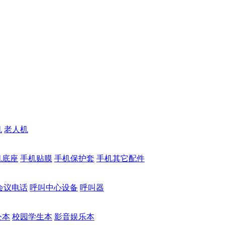
机
老人机
机底座
手机贴膜
手机保护套
手机其它配件
会议电话
呼叫中心设备
呼叫器
公本
校园学生本
影音娱乐本