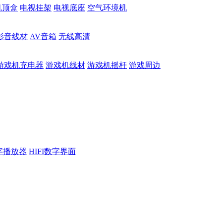
机顶盒
电视挂架
电视底座
空气环境机
影音线材
AV音箱
无线高清
游戏机充电器
游戏机线材
游戏机摇杆
游戏周边
数字播放器
HIFI数字界面