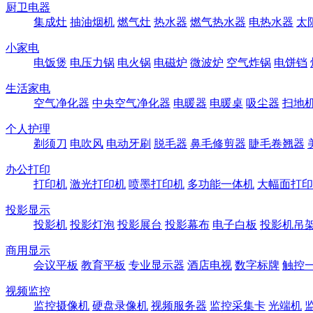
厨卫电器
集成灶
抽油烟机
燃气灶
热水器
燃气热水器
电热水器
太
小家电
电饭煲
电压力锅
电火锅
电磁炉
微波炉
空气炸锅
电饼铛
生活家电
空气净化器
中央空气净化器
电暖器
电暖桌
吸尘器
扫地
个人护理
剃须刀
电吹风
电动牙刷
脱毛器
鼻毛修剪器
睫毛卷翘器
办公打印
打印机
激光打印机
喷墨打印机
多功能一体机
大幅面打印
投影显示
投影机
投影灯泡
投影展台
投影幕布
电子白板
投影机吊
商用显示
会议平板
教育平板
专业显示器
酒店电视
数字标牌
触控
视频监控
监控摄像机
硬盘录像机
视频服务器
监控采集卡
光端机