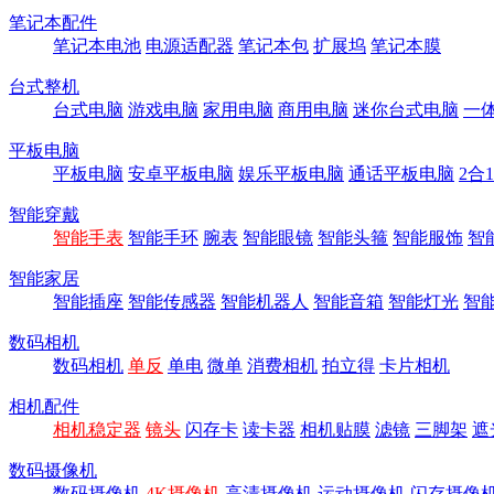
笔记本配件
笔记本电池
电源适配器
笔记本包
扩展坞
笔记本膜
台式整机
台式电脑
游戏电脑
家用电脑
商用电脑
迷你台式电脑
一
平板电脑
平板电脑
安卓平板电脑
娱乐平板电脑
通话平板电脑
2合
智能穿戴
智能手表
智能手环
腕表
智能眼镜
智能头箍
智能服饰
智
智能家居
智能插座
智能传感器
智能机器人
智能音箱
智能灯光
智
数码相机
数码相机
单反
单电
微单
消费相机
拍立得
卡片相机
相机配件
相机稳定器
镜头
闪存卡
读卡器
相机贴膜
滤镜
三脚架
遮
数码摄像机
数码摄像机
4K摄像机
高清摄像机
运动摄像机
闪存摄像