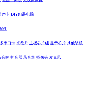
驱
声卡
DIY组装电脑
配件
多串口卡
光盘片
主板芯片组
显示芯片
其他装机
头音响
扩音器
录音笔
摄像头
麦克风