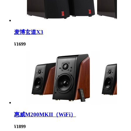
麦博玄道X3
¥
1699
惠威M200MKII（WiFi）
¥
1899