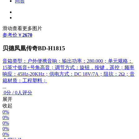
问答
滑动查看更多图片
参考价
￥
2670
贝德凤凰传奇BD-H1815
音箱类型：户外便携音响；输出功率：280.000；单元规格：
15英寸低音+号角高音；调节方式：旋钮，按键，遥控；频率
响应：45Hz-20KHz；供电方式：DC 18V/7A；阻抗：2Ω；音
箱材质：工程塑料；
...
0
分
/
0人评分
展开
收起
0%
0%
0%
0%
0%