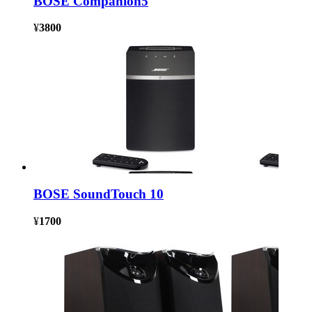
BOSE Companion5
¥
3800
BOSE SoundTouch 10
¥
1700