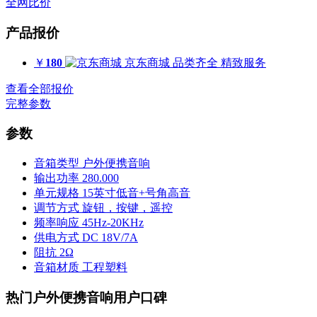
全网比价
产品报价
￥
180
京东商城
品类齐全 精致服务
查看全部报价
完整参数
参数
音箱类型
户外便携音响
输出功率
280.000
单元规格
15英寸低音+号角高音
调节方式
旋钮，按键，遥控
频率响应
45Hz-20KHz
供电方式
DC 18V/7A
阻抗
2Ω
音箱材质
工程塑料
热门户外便携音响用户口碑