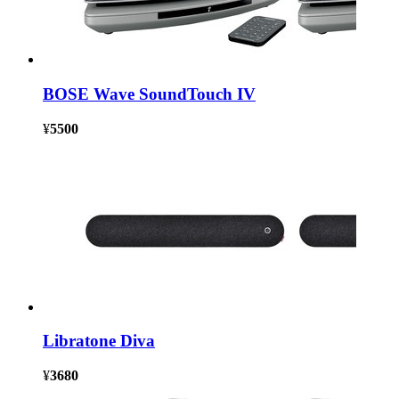
BOSE Wave SoundTouch IV
¥
5500
Libratone Diva
¥
3680