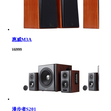
惠威M3A
¥
6999
漫步者S201