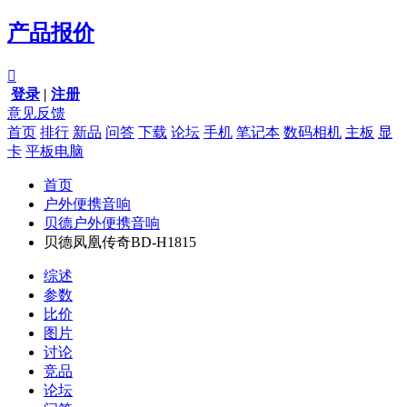
产品报价

登录
|
注册
意见反馈
首页
排行
新品
问答
下载
论坛
手机
笔记本
数码相机
主板
显
卡
平板电脑
首页
户外便携音响
贝德户外便携音响
贝德凤凰传奇BD-H1815
综述
参数
比价
图片
讨论
竞品
论坛