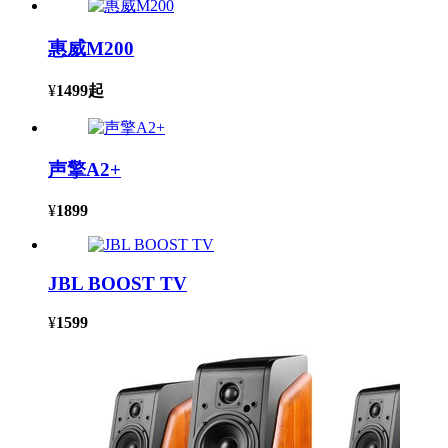
惠威M200
¥
1499
起
声擎A2+
¥
1899
JBL BOOST TV
¥
1599