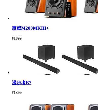
惠威M200MKIII+
¥
1899
漫步者B7
¥
1399