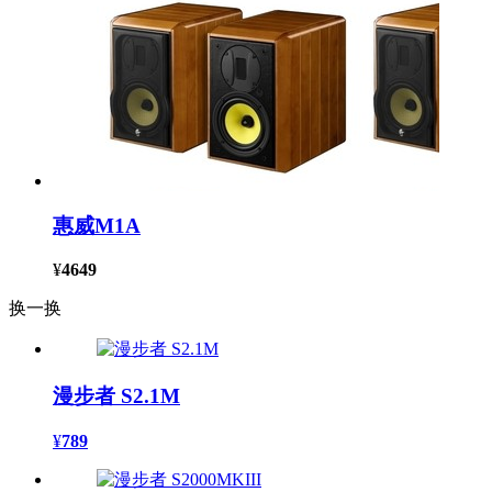
惠威M1A
¥
4649
换一换
漫步者 S2.1M
¥
789