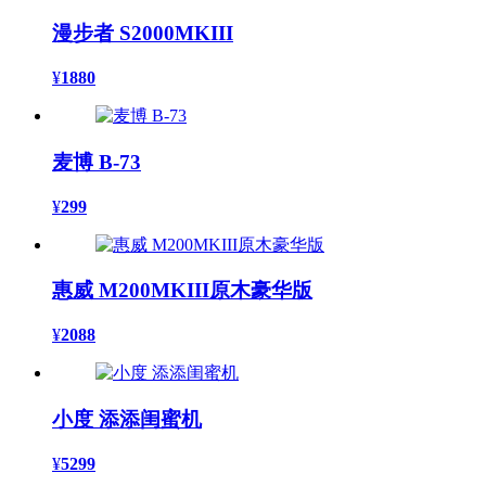
漫步者 S2000MKIII
¥
1880
麦博 B-73
¥
299
惠威 M200MKIII原木豪华版
¥
2088
小度 添添闺蜜机
¥
5299