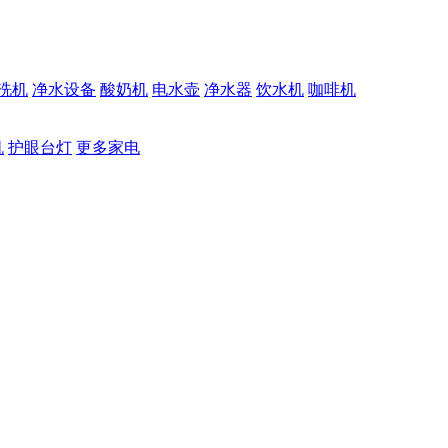
洗机
净水设备
酸奶机
电水壶
净水器
饮水机
咖啡机
机
护眼台灯
更多家电