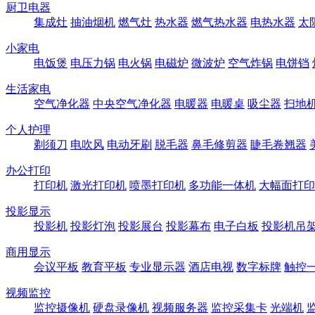
厨卫电器
集成灶
抽油烟机
燃气灶
热水器
燃气热水器
电热水器
太
小家电
电饭煲
电压力锅
电火锅
电磁炉
微波炉
空气炸锅
电饼铛
生活家电
空气净化器
中央空气净化器
电暖器
电暖桌
吸尘器
扫地
个人护理
剃须刀
电吹风
电动牙刷
脱毛器
鼻毛修剪器
睫毛卷翘器
办公打印
打印机
激光打印机
喷墨打印机
多功能一体机
大幅面打印
投影显示
投影机
投影灯泡
投影展台
投影幕布
电子白板
投影机吊
商用显示
会议平板
教育平板
专业显示器
酒店电视
数字标牌
触控
视频监控
监控摄像机
硬盘录像机
视频服务器
监控采集卡
光端机