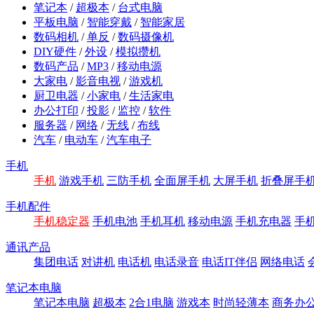
笔记本
/
超极本
/
台式电脑
平板电脑
/
智能穿戴
/
智能家居
数码相机
/
单反
/
数码摄像机
DIY硬件
/
外设
/
模拟攒机
数码产品
/
MP3
/
移动电源
大家电
/
影音电视
/
游戏机
厨卫电器
/
小家电
/
生活家电
办公打印
/
投影
/
监控
/
软件
服务器
/
网络
/
无线
/
布线
汽车
/
电动车
/
汽车电子
手机
手机
游戏手机
三防手机
全面屏手机
大屏手机
折叠屏手
手机配件
手机稳定器
手机电池
手机耳机
移动电源
手机充电器
手
通讯产品
集团电话
对讲机
电话机
电话录音
电话IT伴侣
网络电话
笔记本电脑
笔记本电脑
超极本
2合1电脑
游戏本
时尚轻薄本
商务办