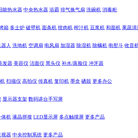
阳能热水器
中央热水器
浴霸
排气换气扇
洗碗机
消毒柜
烤箱
多士炉
破壁机
面条机
绞肉机
榨汁机
豆浆机
和面机
果蔬清
机器人
洗地机
空调扇
电风扇
加湿器
除湿机
除螨机
电熨斗
收音
美发器
美容仪
洁面仪
黑头仪
补水/蒸脸仪
冲牙器
机
扫描仪
高拍仪
传真机
复印机
墨盒
硒鼓
更多办公
架
显示器支架
数码讲台手写屏
一体机
液晶拼接
LED显示屏
多点触摸屏
更多产品
监视器
中央控制系统
更多产品