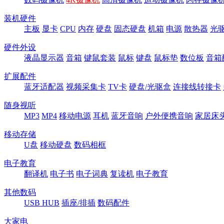
装机硬件
主板
显卡
CPU
内存
硬盘
固态硬盘
机箱
电源
散热器
光
硬件外设
液晶显示器
音箱
键鼠套装
鼠标
键盘
鼠标垫
数位板
音箱
扩展配件
蓝牙适配器
视频采集卡
TV卡
硬盘/光驱盒
连接线转接卡
随身视听
MP3
MP4
移动电源
耳机
蓝牙音响
户外便携音响
家居床
移动存储
U盘
移动硬盘
数码相框
电子教育
翻译机
电子书
电子词典
复读机
电子教育
其他数码
USB HUB
插座/排插
数码配件
大家电