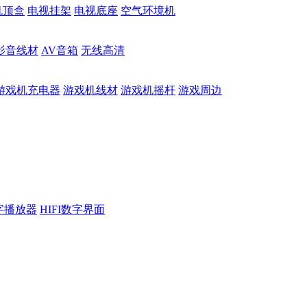
机顶盒
电视挂架
电视底座
空气环境机
影音线材
AV音箱
无线高清
游戏机充电器
游戏机线材
游戏机摇杆
游戏周边
数字播放器
HIFI数字界面