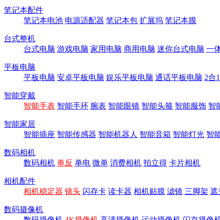
笔记本配件
笔记本电池
电源适配器
笔记本包
扩展坞
笔记本膜
台式整机
台式电脑
游戏电脑
家用电脑
商用电脑
迷你台式电脑
一
平板电脑
平板电脑
安卓平板电脑
娱乐平板电脑
通话平板电脑
2合
智能穿戴
智能手表
智能手环
腕表
智能眼镜
智能头箍
智能服饰
智
智能家居
智能插座
智能传感器
智能机器人
智能音箱
智能灯光
智
数码相机
数码相机
单反
单电
微单
消费相机
拍立得
卡片相机
相机配件
相机稳定器
镜头
闪存卡
读卡器
相机贴膜
滤镜
三脚架
遮
数码摄像机
数码摄像机
4K摄像机
高清摄像机
运动摄像机
闪存摄像