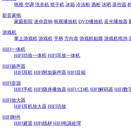
电视
空调
洗衣机
烘干机
冰箱
冷冻柜
酒柜
冰吧
遥控器
影音家电
家庭影院
迷你音响
电视播放机
DVD播放机
蓝光播放器
游戏机
掌上游戏机
游戏机
手柄
方向盘
游戏机贴膜
游戏机电池
HIFI一体机
HIFI功放一体机
HIFI耳放一体机
HIFI扬声器
HIFI耳机
HIFI附加扬声器
HIFI音箱
HIFI音源
HIFI手机
HIFI随身播放器
HIFI CD机
HIFI解码器
HIFI
HIFI放大器
HIFI耳机放大器
HIFI功放
HIFI附件
HIFI避震
HIFI线材
HIFI电源处理