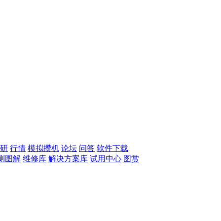
研
行情
模拟攒机
论坛
问答
软件下载
测图解
维修库
解决方案库
试用中心
图赏