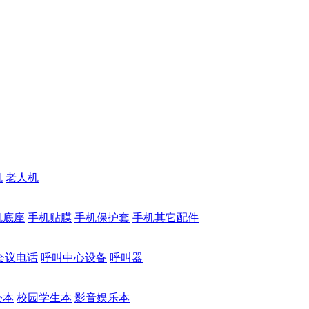
机
老人机
机底座
手机贴膜
手机保护套
手机其它配件
会议电话
呼叫中心设备
呼叫器
公本
校园学生本
影音娱乐本