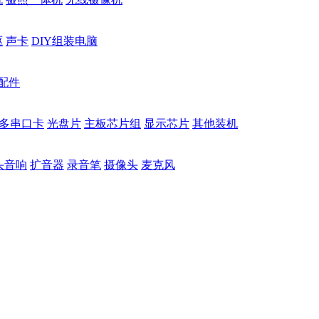
驱
声卡
DIY组装电脑
配件
多串口卡
光盘片
主板芯片组
显示芯片
其他装机
头音响
扩音器
录音笔
摄像头
麦克风