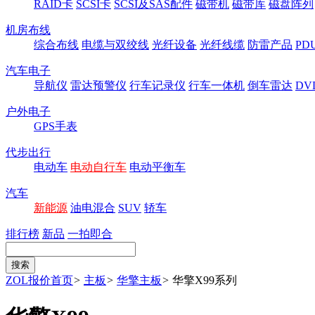
RAID卡
SCSI卡
SCSI及SAS配件
磁带机
磁带库
磁盘阵列
机房布线
综合布线
电缆与双绞线
光纤设备
光纤线缆
防雷产品
P
汽车电子
导航仪
雷达预警仪
行车记录仪
行车一体机
倒车雷达
DV
户外电子
GPS手表
代步出行
电动车
电动自行车
电动平衡车
汽车
新能源
油电混合
SUV
轿车
排行榜
新品
一拍即合
ZOL报价首页
>
主板
>
华擎主板
>
华擎X99系列