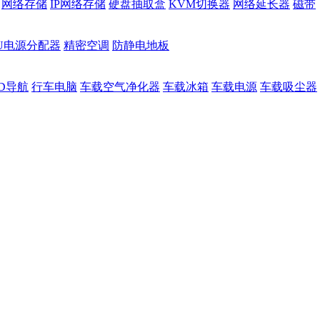
网络存储
IP网络存储
硬盘抽取盒
KVM切换器
网络延长器
磁带
DU电源分配器
精密空调
防静电地板
D导航
行车电脑
车载空气净化器
车载冰箱
车载电源
车载吸尘器