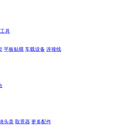
工具
架
平板贴膜
车载设备
连接线
合
镜头盖
取景器
更多配件