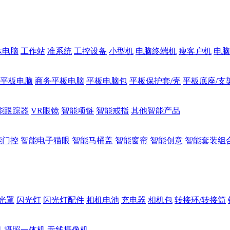
体电脑
工作站
准系统
工控设备
小型机
电脑终端机
瘦客户机
电脑
1平板电脑
商务平板电脑
平板电脑包
平板保护套/壳
平板底座/支
能跟踪器
VR眼镜
智能项链
智能戒指
其他智能产品
能门控
智能电子猫眼
智能马桶盖
智能窗帘
智能创意
智能套装组
光罩
闪光灯
闪光灯配件
相机电池
充电器
相机包
转接环/转接筒
机
摄照一体机
无线摄像机