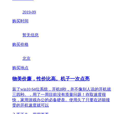
2019-09
购买时间
暂无信息
购买价格
北京
购买地点
物美价廉，性价比高。机子一次点亮
装了win10 64位系统，开机8秒，并不像别人说的开机就
三四秒。，用了一周目前没有质量问题！存取速度很
快，家用游戏办公的必备硬盘。使用久了只要在还能接
受的开机速度就可以