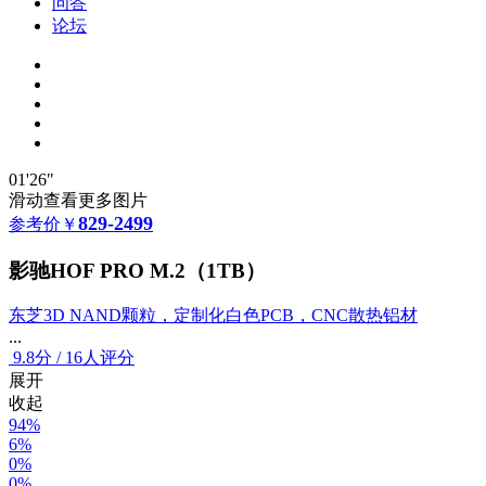
问答
论坛
01'26"
滑动查看更多图片
829-2499
参考价
￥
影驰HOF PRO M.2（1TB）
东芝3D NAND颗粒，定制化白色PCB，CNC散热铝材
...
9.8
分
/
16人评分
展开
收起
94%
6%
0%
0%