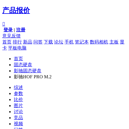
产品报价

登录
|
注册
意见反馈
首页
排行
新品
问答
下载
论坛
手机
笔记本
数码相机
主板
显
卡
平板电脑
首页
固态硬盘
影驰固态硬盘
影驰HOF PRO M.2
综述
参数
比价
图片
讨论
竞品
视频