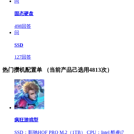
问
固态硬盘
498回答
问
SSD
127回答
热门攒机配置单
（当前产品己选用4813次）
疯狂游戏型
SSD：影驰HOF PRO M.2（1TB）
CPU：Intel 酷睿i7