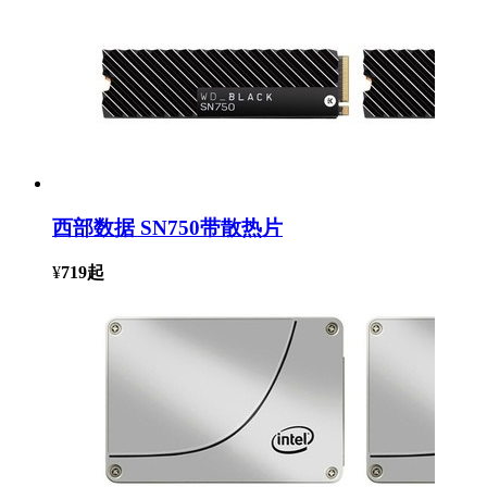
西部数据 SN750带散热片
¥
719
起