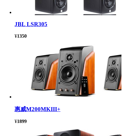
JBL LSR305
¥
1350
惠威M200MKIII+
¥
1899