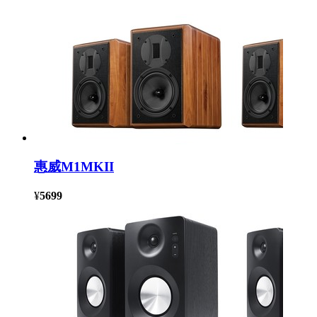
惠威M1MKII
¥
5699