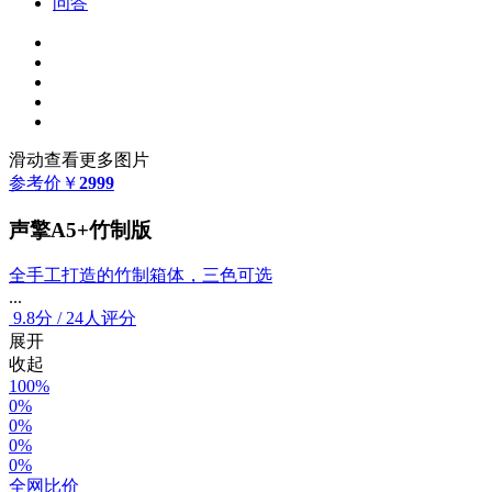
问答
滑动查看更多图片
参考价
￥
2999
声擎A5+竹制版
全手工打造的竹制箱体，三色可选
...
9.8
分
/
24人评分
展开
收起
100%
0%
0%
0%
0%
全网比价