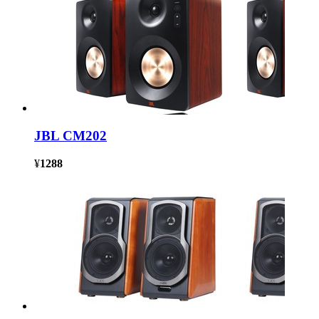
JBL CM202
¥
1288