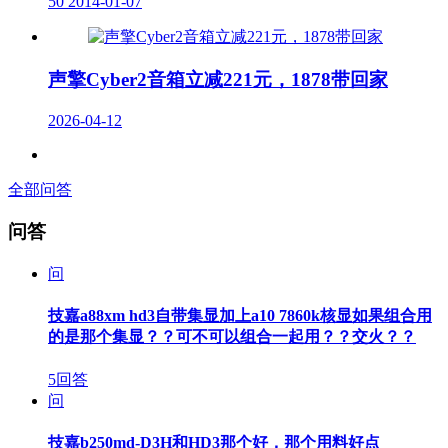
50
2014-01-07
声擎Cyber2音箱立减221元，1878带回家
2026-04-12
全部问答
问答
问
技嘉a88xm hd3自带集显加上a10 7860k核显如果组合用
的是那个集显？？可不可以组合一起用？？交火？？
5回答
问
技嘉b250md-D3H和HD3那个好，那个用料好点