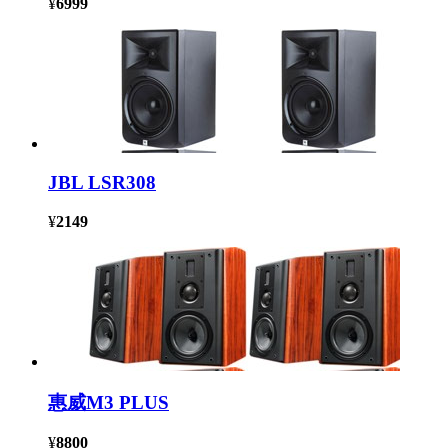
¥
6999
JBL LSR308
¥
2149
惠威M3 PLUS
¥
8800