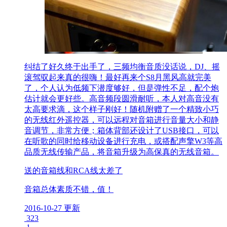
纠结了好久终于出手了，三频均衡音质没话说，DJ、摇
滚驾驭起来真的很嗨！最好再来个S8月黑风高就完美
了，个人认为低频下潜度够好，但是弹性不足，配个炮
估计就会更好些。高音频段圆滑耐听，本人对高音没有
太高要求滴，这个样子刚好！随机附赠了一个精致小巧
的无线红外遥控器，可以远程对音箱进行音量大小和静
音调节，非常方便；箱体背部还设计了USB接口，可以
在听歌的同时给移动设备进行充电，或搭配声擎W3等高
品质无线传输产品，将音箱升级为高保真的无线音箱。
送的音箱线和RCA线太差了
音箱总体素质不错，值！
2016-10-27 更新
323