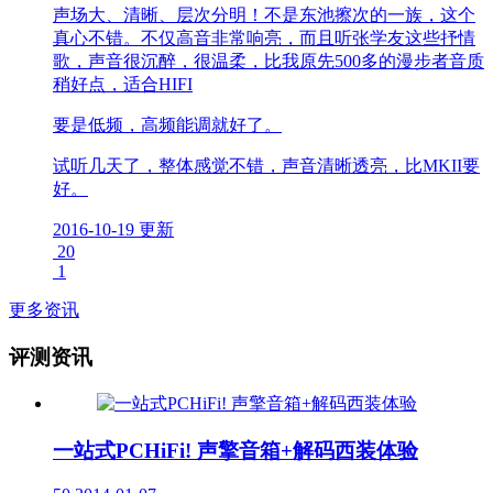
声场大、清晰、层次分明！不是东池擦次的一族，这个
真心不错。不仅高音非常响亮，而且听张学友这些抒情
歌，声音很沉醉，很温柔，比我原先500多的漫步者音质
稍好点，适合HIFI
要是低频，高频能调就好了。
试听几天了，整体感觉不错，声音清晰透亮，比MKII要
好。
2016-10-19 更新
20
1
更多资讯
评测资讯
一站式PCHiFi! 声擎音箱+解码西装体验