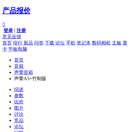
产品报价

登录
|
注册
意见反馈
首页
排行
新品
问答
下载
论坛
手机
笔记本
数码相机
主板
显
卡
平板电脑
首页
音箱
声擎音箱
声擎A5+竹制版
综述
参数
比价
图片
讨论
竞品
论坛