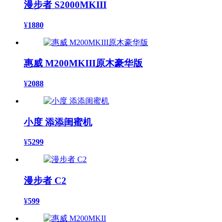
漫步者 S2000MKIII
¥
1880
惠威 M200MKIII原木豪华版
¥
2088
小度 添添闺蜜机
¥
5299
漫步者 C2
¥
599