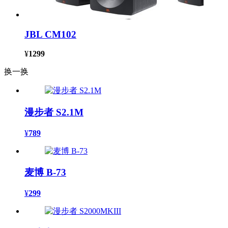
JBL CM102
¥
1299
换一换
漫步者 S2.1M
¥
789
麦博 B-73
¥
299