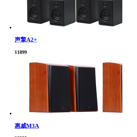
声擎A2+
¥
1899
惠威M3A