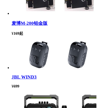
麦博M-200铂金版
¥
169
起
JBL WIND3
¥
699