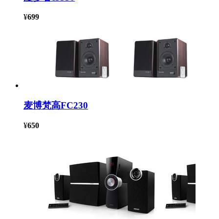
¥
699
麦博梵高FC230
¥
650