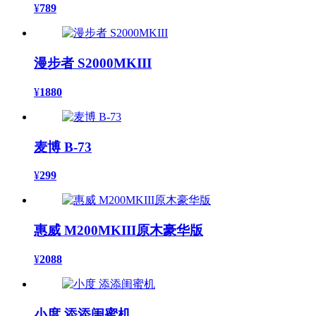
¥
789
漫步者 S2000MKIII
¥
1880
麦博 B-73
¥
299
惠威 M200MKIII原木豪华版
¥
2088
小度 添添闺蜜机