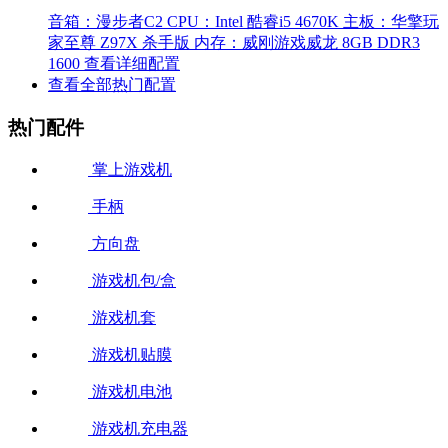
音箱：漫步者C2
CPU：Intel 酷睿i5 4670K
主板：华擎玩
家至尊 Z97X 杀手版
内存：威刚游戏威龙 8GB DDR3
1600
查看详细配置
查看全部热门配置
热门配件
掌上游戏机
手柄
方向盘
游戏机包/盒
游戏机套
游戏机贴膜
游戏机电池
游戏机充电器