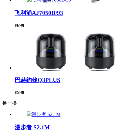
飞利浦AJ7050D/93
¥
699
巴赫约翰Q3PLUS
¥
598
换一换
漫步者 S2.1M