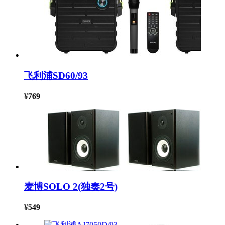
飞利浦SD60/93
¥
769
麦博SOLO 2(独奏2号)
¥
549