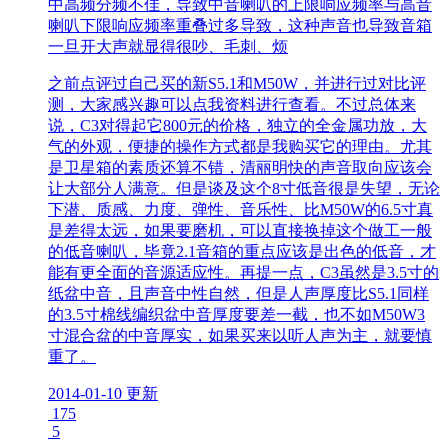
中高频分频不佳，导致中音喇叭的上限响应频率与高音
喇叭下限响应频率重叠过多导致，这种声音也导致音箱
一旦开大声就显得很吵、毛刺、烦
之前点评过自己买的新S5.1和M50W，并进行过对比评
测，大家感兴趣可以点我资料进行查看。不过总体来
说，C3对得起它800元的价格，独立的全金属功放，大
气的外观，便捷的操作方式都是我购买它的理由。尤其
是卫星箱的素质还算不错，清丽明快的声音取向应该会
让大部分人满意。但是谈及这个8寸低音很是失望，无论
下潜、质感、力度、弹性、音乐性、比M50W的6.5寸真
是差得太远，如果要磨机，可以直接换掉这个做工一般
的低音喇叭，毕竟2.1音箱的重点应该是出色的低音，才
能有更全面的音源适应性。再提一点，C3虽然是3.5寸的
纸盆中音，且声音中性自然，但是人声厚度比S5.1同样
的3.5寸棉线编织盆中音厚度要差一截，也不如M50W3
寸混合盆的中音厚实，如果买来以听人声为主，就要慎
重了。
2014-01-10 更新
175
5