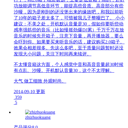
功放能调节高低音环节，能提高些音质。高音部分有些
沙哑，因为是刚到的还没煲出来的缘故吧，和我以前听
了10年的箱子差太多了，可惜被我儿子整哑巴了。 小小
建议：不美之处，开机默认音量是30，假如你要听些动
感率强筋些的音乐（比如慢摇劲爆DJ累）千万千万在放
音乐的时候先开箱子，注意下音量，再开播放器，要么
会吓到你。如果要买来听音乐的话，建议购买2.0箱子。
效果会相差很多。先这么多吧，至于质量问题暂时还没
发现大小问题，关注下时间再来续评。
不太懂音箱这方面，个人感觉中音和高音音量超30时候
有点乱、沙哑。开机默认音量30，这个不太理解。
大气 做工细致 外观时尚。
2014-09-10 更新
359
5
zhizhuokuang
产品评分
8.0