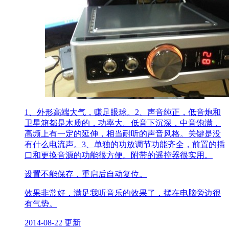
1、外形高端大气，赚足眼球。2、声音纯正，低音炮和
卫星箱都是木质的，功率大。低音下沉深，中音饱满，
高频上有一定的延伸，相当耐听的声音风格。关键是没
有什么电流声。3、单独的功放调节功能齐全，前置的插
口和更换音源的功能很方便。附带的遥控器很实用。
设置不能保存，重启后自动复位。
效果非常好，满足我听音乐的效果了，摆在电脑旁边很
有气势。
2014-08-22 更新