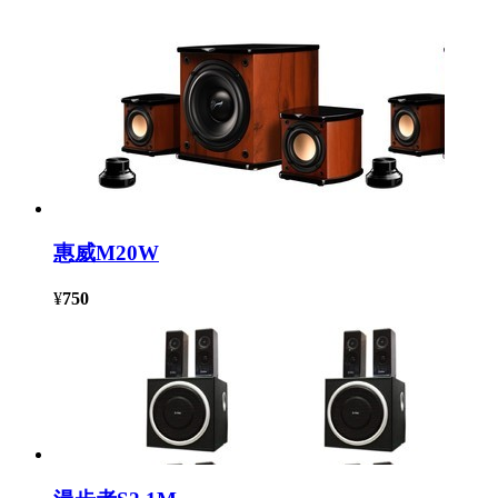
惠威M20W
¥
750