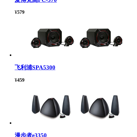
¥
579
飞利浦SPA5300
¥
459
漫步者e3350