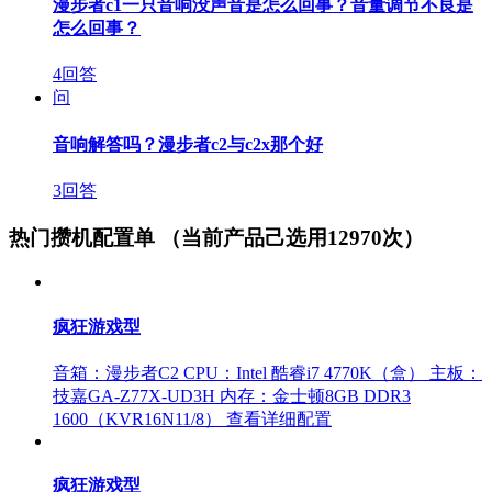
漫步者c1一只音响没声音是怎么回事？音量调节不良是
怎么回事？
4回答
问
音响解答吗？漫步者c2与c2x那个好
3回答
热门攒机配置单
（当前产品己选用12970次）
疯狂游戏型
音箱：漫步者C2
CPU：Intel 酷睿i7 4770K（盒）
主板：
技嘉GA-Z77X-UD3H
内存：金士顿8GB DDR3
1600（KVR16N11/8）
查看详细配置
疯狂游戏型