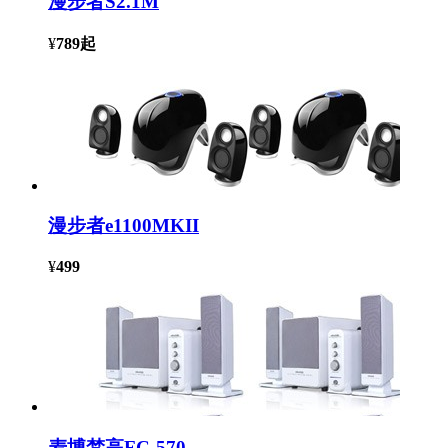
漫步者S2.1M
¥
789
起
漫步者e1100MKII
¥
499
麦博梵高FC-570