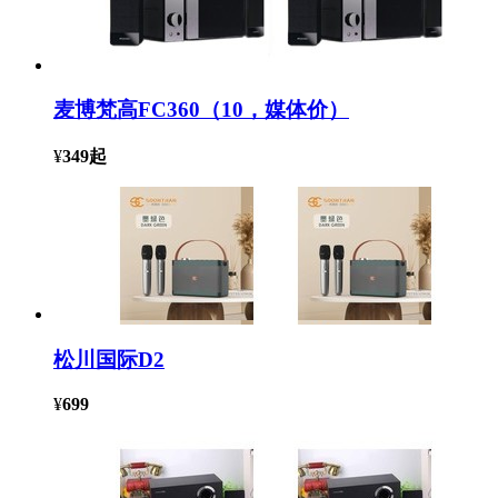
麦博梵高FC360（10，媒体价）
¥
349
起
松川国际D2
¥
699