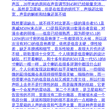
声压，20平米的房间在声音调节到45时已经能量充沛。
4、虽然是卫星箱，但是在低音的烘托下，声场还比较
宽，声音的解析和结像还算不错
既然要说缺点，就不得不对比更高一级的漫步者S5.1及
惠威M50W来点评。C3是我买的第10套漫步者音箱，对
漫步者的弱项——低音已经很熟悉，因为即使S5.1的
120W的10寸密闭低音炮煲了一年都觉得欠火候，所以这
次没有对C3的低音抱希望，依然是低音太硬，弹性较
差，缺乏丰腴感和细节，音乐性较差，表现大片也许还
不错，听歌显得十分突兀。个人猜测是低音喇叭的设计
缺陷，打开看喇叭，和十多年前的R501T及一代S5.1的8
寸喇叭一模一样，这个喇叭在很多评测中都没什么好
评。个人分析发现这款喇叭似乎灵敏性很强，一些很轻
微的延绵低频会表现得很明显很灵敏，嗡嗡作响，而一
些需要冲击力的低音鼓点却又感觉力度欠佳，所以打鼓
声听上去并不是打弹性的鼓，而是敲厚厚的纸箱，它更
像一个会发声的震动器。 第二个不满意，是卫星箱和广
告宣传的不同，里面没有二阶分频器，而被缩水成一个
电容分频，这就和我听到的很不喜欢的一点相吻合，就
是卫星箱的人声的齿音和气流声太重，而这种声音就是