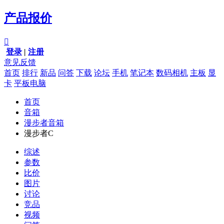
产品报价

登录
|
注册
意见反馈
首页
排行
新品
问答
下载
论坛
手机
笔记本
数码相机
主板
显
卡
平板电脑
首页
音箱
漫步者音箱
漫步者C
综述
参数
比价
图片
讨论
竞品
视频