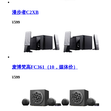
漫步者C2XB
¥
599
麦博梵高FC361（10，媒体价）
¥
599