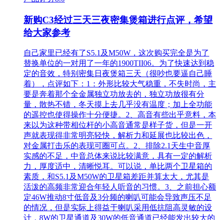
新购C3经过三天三夜密集煲箱进行点评，希望
给大家参考
自己家里已经有了S5.1及M50W，这次购买完全是为了
替换单位的一对用了一年的1900TII06。为了快速达到稳
定的音效，特别密集日夜煲箱三天（很吵也要逼自己睡
着），点评如下：1：外形比较大气稳重，不失时尚，主
要是奔着那个全金属独立功放去的，独立功放很有分
量，散热不错，冬天摸上去几乎没有温度；加上全功能
的遥控也使得操作十分便捷。2、高音有些出乎意料，本
来以为这种带相位杆的小高音通常是样子货，但是一开
声就表现得非常明亮轻快，解析力和延展也比较出色，
对金属打击乐的表现可圈可点。2、排除2.1天生中音厚
实感的不足，中音总体来说比较满意，具有一定的解析
力，厚度适中，清晰悦耳。可以说，单比两个卫星箱的
素质，和S5.1及M50W的卫星箱差距并算太大，尤其是
活泼的高频非常迎合年轻人听音的习惯。3、之前担心额
定46W推动8寸低音及3分频的喇叭可能会导致声压不足
的情况，但是实际上得益于喇叭采用低抗阻高灵敏的设
计，8W的卫星通道及30W的低音通道已经能发出较大的