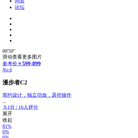
问答
论坛
00'50"
滑动查看更多图片
599-899
参考价
￥
No.6
漫步者C2
简约设计，独立功放，遥控操作
...
9.1
分
/
16人评分
展开
收起
81%
6%
6%