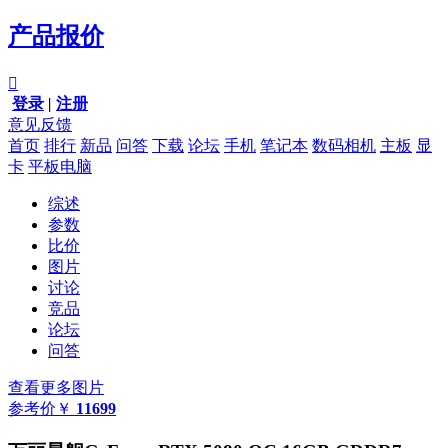
产品报价

登录
|
注册
意见反馈
首页
排行
新品
问答
下载
论坛
手机
笔记本
数码相机
主板
显
卡
平板电脑
综述
参数
比价
图片
讨论
竞品
论坛
问答
查看更多图片
参考价
￥
11699