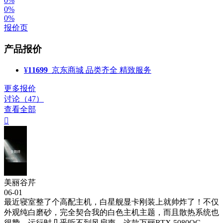
0%
0%
0%
报价页
产品报价
¥
11699
京东商城
品类齐全 精致服务
更多报价
讨论（47）
查看全部

美丽谷芹
06-01
最近寝室整了个高配主机，白星舰显卡刚装上就帅炸了！不仅
外观纯白磨砂，完全契合我的白色主机主题，而且散热系统也
很赞，运行时几乎听不到风扇声。这款万丽RTX 5080OC