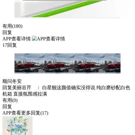
有用(
180
)
回复
APP查看详情
17回复
顺问冬安
回复
美丽谷芹
： 白星舰这颜值确实没得说 纯白磨砂配白色
机箱 直接氛围感拉满
有用(
0
)
回复
APP查看更多回复(17)