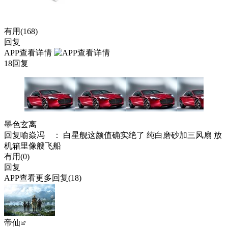
有用(
168
)
回复
APP查看详情
18回复
墨色玄离
回复
喻焱冯
： 白星舰这颜值确实绝了 纯白磨砂加三风扇 放
机箱里像艘飞船
有用(
0
)
回复
APP查看更多回复(18)
帝仙≌