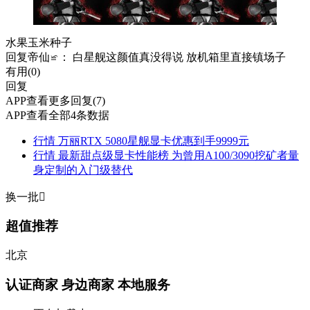
水果玉米种子
回复
帝仙≌
： 白星舰这颜值真没得说 放机箱里直接镇场子
有用(
0
)
回复
APP查看更多回复(7)
APP查看全部4条数据
行情
万丽RTX 5080星舰显卡优惠到手9999元
行情
最新甜点级显卡性能榜 为曾用A100/3090挖矿者量
身定制的入门级替代
换一批

超值推荐
北京
认证商家
身边商家 本地服务