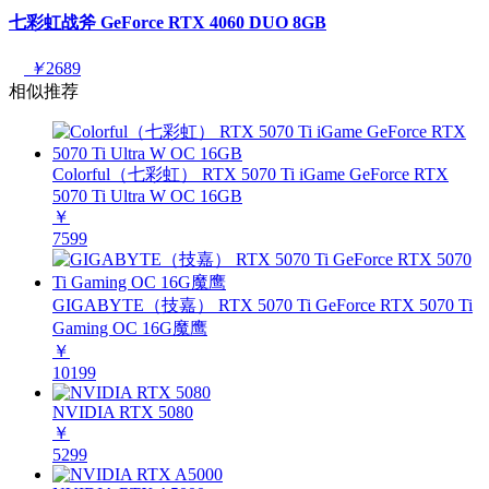
七彩虹战斧 GeForce RTX 4060 DUO 8GB
￥
2689
相似推荐
Colorful（七彩虹） RTX 5070 Ti iGame GeForce RTX
5070 Ti Ultra W OC 16GB
￥
7599
GIGABYTE（技嘉） RTX 5070 Ti GeForce RTX 5070 Ti
Gaming OC 16G魔鹰
￥
10199
NVIDIA RTX 5080
￥
5299