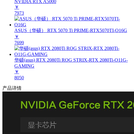
NVIDIA RTX A5000
￥
7973
ASUS（华硕） RTX 5070 Ti PRIME-RTX5070TI-O16G
￥
7699
华硕(asus) RTX 2080Ti ROG STRIX-RTX 2080Ti-O11G-
GAMING
￥
8050
产品详情