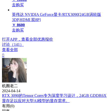
去购买
英伟达 NVIDIA GeForce显卡/RTX3090[24GB涡轮版
3DP,HDMI 双8P]
￥
8600
去购买
打开APP，查看全部优惠报价
讨论（141）
查看全部

机圈老二
2024-04-14
RTX 3090的Tensor Cores专为深度学习设计，24GB GDDR6X
显存足以应对大型AI模型的显存需求。
有用(
0
)