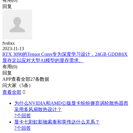
有用(
0
)
回复
fvs6xs
2023-11-13
RTX 3090的Tensor Cores专为深度学习设计，24GB GDDR6X
显存足以应对大型AI模型的显存需求。
有用(
0
)
回复
APP查看全部27条数据
问大家（5条）
查看全部

为什么NVIDIA和AMD公版显卡纷纷摒弃涡轮散热器而
采用多风扇散热设计？
7个回答
显卡七彩虹影驰索泰和英伟达什么关系？
7个回答