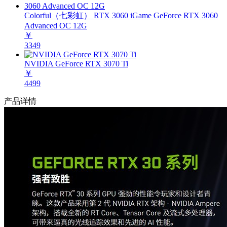
Colorful（七彩虹） RTX 3060 iGame GeForce RTX 3060
Advanced OC 12G
￥
3349
NVIDIA GeForce RTX 3070 Ti
￥
4499
产品详情