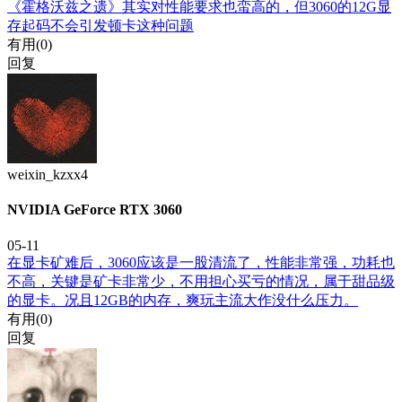
《霍格沃兹之遗》其实对性能要求也蛮高的，但3060的12G显
存起码不会引发顿卡这种问题
有用(
0
)
回复
weixin_kzxx4
NVIDIA GeForce RTX 3060
05-11
在显卡矿难后，3060应该是一股清流了，性能非常强，功耗也
不高，关键是矿卡非常少，不用担心买亏的情况，属于甜品级
的显卡。况且12GB的内存，爽玩主流大作没什么压力。
有用(
0
)
回复