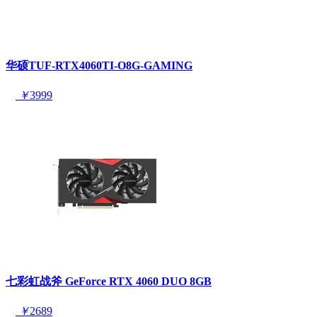
华硕TUF-RTX4060TI-O8G-GAMING
￥
3999
七彩虹战斧 GeForce RTX 4060 DUO 8GB
￥
2689