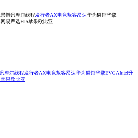
讯景
撼讯
摩尔线程
发行者
AX电竞叛客
昂达
华为
磐镭
华擎
德
网易严选
HIS
苹果
欧比亚
讯
摩尔线程
发行者
AX电竞叛客
昂达
华为
磐镭
华擎
EVGA
Intel
升
S
苹果
欧比亚