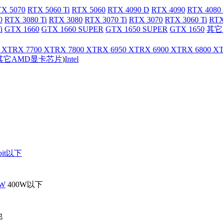
X 5070
RTX 5060 Ti
RTX 5060
RTX 4090 D
RTX 4090
RTX 4080
0
RTX 3080 Ti
RTX 3080
RTX 3070 Ti
RTX 3070
RTX 3060 Ti
RTX
i
GTX 1660
GTX 1660 SUPER
GTX 1650 SUPER
GTX 1650
其它
 XT
RX 7700 XT
RX 7800 XT
RX 6950 XT
RX 6900 XT
RX 6800 X
其它AMD显卡芯片
)
Intel
bit以下
0W
400W以下
他