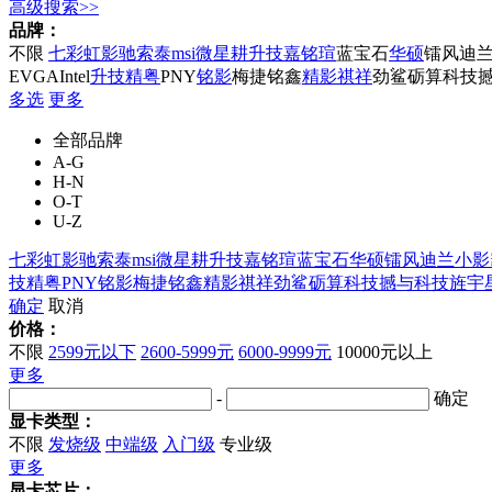
高级搜索>>
品牌：
不限
七彩虹
影驰
索泰
msi微星
耕升
技嘉
铭瑄
蓝宝石
华硕
镭风
迪
EVGA
Intel
升技
精粤
PNY
铭影
梅捷
铭鑫
精影
祺祥
劲鲨
砺算科技
多选
更多
全部品牌
A-G
H-N
O-T
U-Z
七彩虹
影驰
索泰
msi微星
耕升
技嘉
铭瑄
蓝宝石
华硕
镭风
迪兰
小影
技
精粤
PNY
铭影
梅捷
铭鑫
精影
祺祥
劲鲨
砺算科技
撼与科技
旌宇
确定
取消
价格：
不限
2599元以下
2600-5999元
6000-9999元
10000元以上
更多
-
确定
显卡类型：
不限
发烧级
中端级
入门级
专业级
更多
显卡芯片：