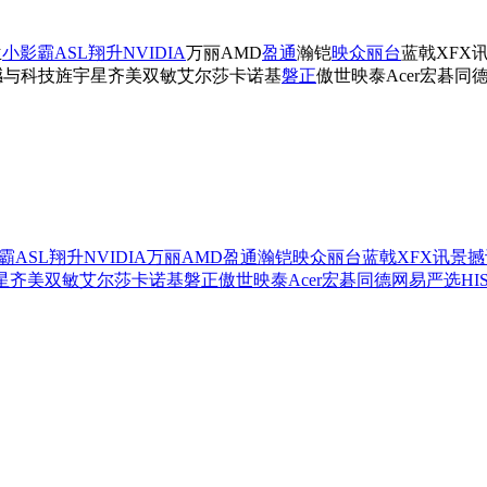
兰
小影霸
ASL翔升
NVIDIA
万丽
AMD
盈通
瀚铠
映众
丽台
蓝戟
XFX
撼与科技
旌宇
星齐美
双敏
艾尔莎
卡诺基
磐正
傲世
映泰
Acer宏碁
同
霸
ASL翔升
NVIDIA
万丽
AMD
盈通
瀚铠
映众
丽台
蓝戟
XFX讯景
撼
星齐美
双敏
艾尔莎
卡诺基
磐正
傲世
映泰
Acer宏碁
同德
网易严选
HI