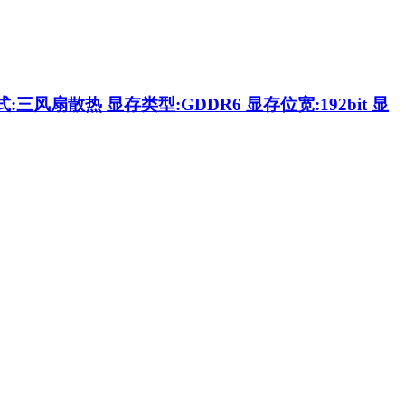
方式:三风扇散热 显存类型:GDDR6 显存位宽:192bit 显