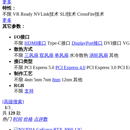
更多
特性：
不限
VR Ready
NVLink技术
SLI技术
CrossFire技术
更多
其它参数：
I/O接口
不限
HDMI接口
Type-C接口
DisplayPort接口
DVI接口
V
散热方式
不限
三风扇
双风扇
单风扇
水冷散热
涡轮风扇
其他
接口类型
不限
PCI Express 5.0
PCI Express 4.0
PCI Express 3.0
PCI Ex
制作工艺
不限
4nm
5nm
7nm
8nm
12nm
其他
RGB
不限
支持
[高级搜索]
1
/3
共
129
款
热门
时间
价格
点评数