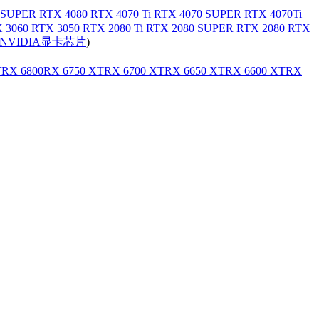
 SUPER
RTX 4080
RTX 4070 Ti
RTX 4070 SUPER
RTX 4070Ti
 3060
RTX 3050
RTX 2080 Ti
RTX 2080 SUPER
RTX 2080
RTX
NVIDIA显卡芯片
)
T
RX 6800
RX 6750 XT
RX 6700 XT
RX 6650 XT
RX 6600 XT
RX