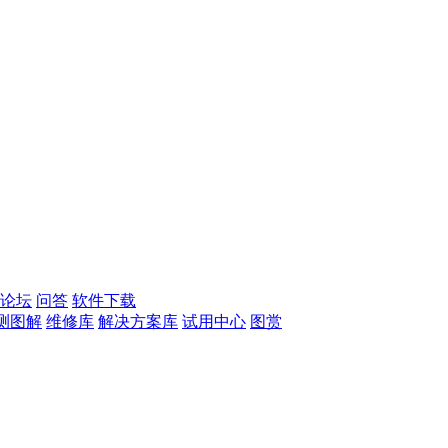
论坛
问答
软件下载
测图解
维修库
解决方案库
试用中心
图赏