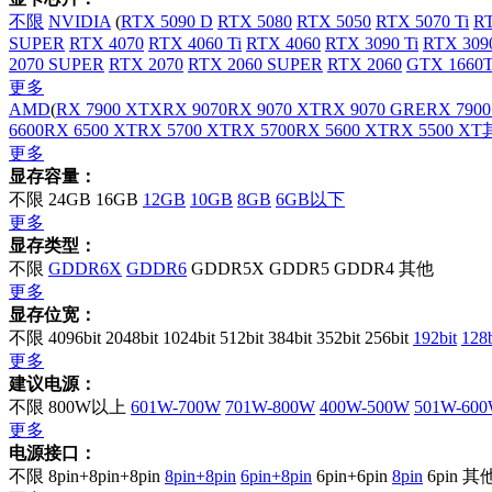
不限
NVIDIA
(
RTX 5090 D
RTX 5080
RTX 5050
RTX 5070 Ti
RT
SUPER
RTX 4070
RTX 4060 Ti
RTX 4060
RTX 3090 Ti
RTX 309
2070 SUPER
RTX 2070
RTX 2060 SUPER
RTX 2060
GTX 1660T
更多
AMD
(
RX 7900 XTX
RX 9070
RX 9070 XT
RX 9070 GRE
RX 7900
6600
RX 6500 XT
RX 5700 XT
RX 5700
RX 5600 XT
RX 5500 XT
更多
显存容量：
不限
24GB
16GB
12GB
10GB
8GB
6GB以下
更多
显存类型：
不限
GDDR6X
GDDR6
GDDR5X
GDDR5
GDDR4
其他
更多
显存位宽：
不限
4096bit
2048bit
1024bit
512bit
384bit
352bit
256bit
192bit
128
更多
建议电源：
不限
800W以上
601W-700W
701W-800W
400W-500W
501W-60
更多
电源接口：
不限
8pin+8pin+8pin
8pin+8pin
6pin+8pin
6pin+6pin
8pin
6pin
其